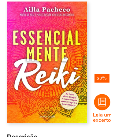
30%
Leia um
excerto
Descrição