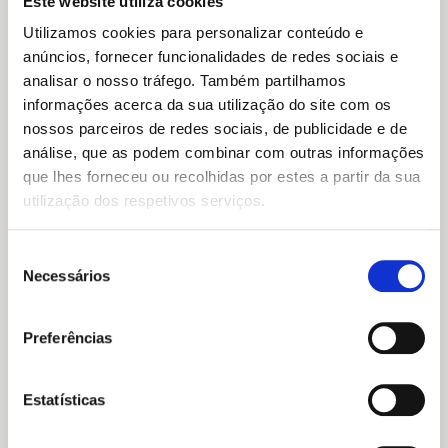
Este website utiliza cookies
Utilizamos cookies para personalizar conteúdo e
anúncios, fornecer funcionalidades de redes sociais e
analisar o nosso tráfego. Também partilhamos
informações acerca da sua utilização do site com os
nossos parceiros de redes sociais, de publicidade e de
O
O
O
O
19,45
€
17,51
€
21,98
€
19,78
€
análise, que as podem combinar com outras informações
preço
preço
preço
preço
Livro Base da Macrobiótica
Greenprint: A Pegada Verde
original
atual
original
atual
que lhes forneceu ou recolhidas por estes a partir da sua
Sónia Dias
Marco Borges
era:
é:
era:
é:
utilização dos respetivos serviços.
19,45 €.
17,51 €.
21,98 €.
19,78 €.
Seleção
Necessários
de
consentimento
Preferências
Estatísticas