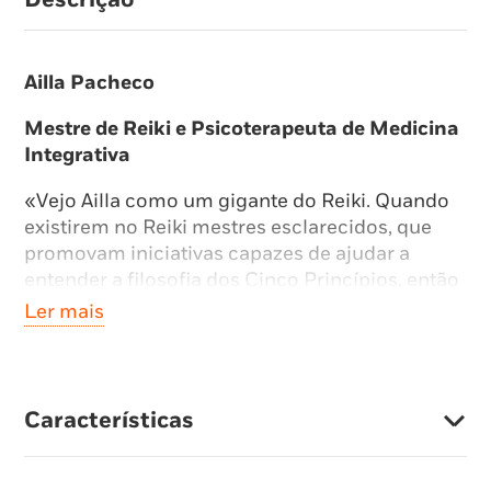
Ailla Pacheco
Mestre de Reiki e Psicoterapeuta de Medicina
Integrativa
«Vejo Ailla como um gigante do Reiki. Quando
existirem no Reiki mestres esclarecidos, que
promovam iniciativas capazes de ajudar a
entender a filosofia dos Cinco Princípios, então
o nosso método passará do simbolismo à
Ler mais
realidade. Por acompanhar a jornada de Ailla,
não tenho dúvidas de que esta obra será de
grande valia.» –
Johnny de’ Carli, Mestre de
Reiki, autor bestseller internacional
Características
Essencialmente Reiki explora o contexto
histórico, filosófico, científico e cultural do