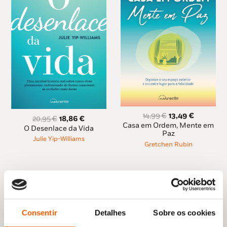
O
O
14,99
€
13,49
€
O
O
20,95
€
18,86
€
preço
preço
Casa em Ordem, Mente em
preço
preço
O Desenlace da Vida
original
atual
Paz
original
atual
Julie Yip-Williams
era:
é:
Gretchen Rubin
era:
é:
14,99 €.
13,49 €.
20,95 €.
18,86 €.
Consentir
Detalhes
Sobre os cookies