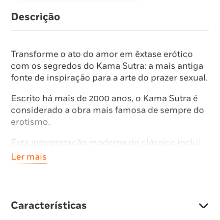
Descrição
Transforme o ato do amor em êxtase erótico
com os segredos do Kama Sutra: a mais antiga
fonte de inspiração para a arte do prazer sexual.
Escrito há mais de 2000 anos, o Kama Sutra é
considerado a obra mais famosa de sempre do
erotismo.
Esta interpretação moderna do clássico inclui
40 posições explícitas ilustradas com
Ler mais
fotografias de alta qualidade, orientações
detalhadas, graus de dificuldade e citações da
obra original.
Características
As posições aqui descritas irão satisfazer