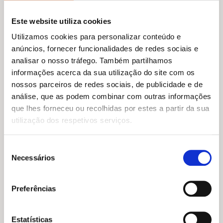
Este website utiliza cookies
Utilizamos cookies para personalizar conteúdo e
anúncios, fornecer funcionalidades de redes sociais e
analisar o nosso tráfego. Também partilhamos
informações acerca da sua utilização do site com os
nossos parceiros de redes sociais, de publicidade e de
análise, que as podem combinar com outras informações
O
O
16,99
€
15,29
€
O
O
19,85
€
17,87
€
que lhes forneceu ou recolhidas por estes a partir da sua
preço
preço
Práticas de Felicidade
preço
preço
A Linguagem da Bondade
utilização dos respetivos serviços.
original
atual
original
atual
Maria João Viana
Christie Watson
era:
é:
era:
é:
16,99 €.
15,29 €.
19,85 €.
17,87 €.
Seleção
Necessários
de
consentimento
Preferências
Estatísticas