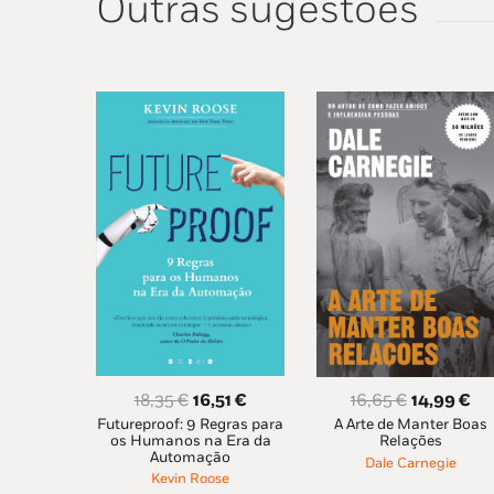
Outras sugestões
O
O
O
O
18,35
€
16,51
€
16,65
€
14,99
€
Futureproof: 9 Regras para
preço
preço
A Arte de Manter Boas
preço
pr
os Humanos na Era da
Relações
original
atual
original
at
Automação
Dale Carnegie
era:
é:
era:
é:
Kevin Roose