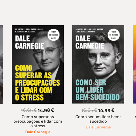
O
O
O
O
16,65
€
14,99
€
16,65
€
14,98
€
Como ser um líder bem-
preço
preço
Como superar as
eço
preço
preço
sucedido
preocupações e lidar com
original
atual
ual
original
atual
o stress
Dale Carnegie
era:
é:
era:
é:
Dale Carnegie