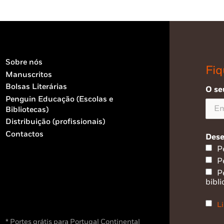
Sobre nós
Fiq
Manuscritos
Bolsas Literárias
O se
Penguin Educação (Escolas e
Bibliotecas)
Distribuição (profissionais)
Contactos
Dese
P
P
P
bibli
Li
* Portes grátis para Portugal Continental