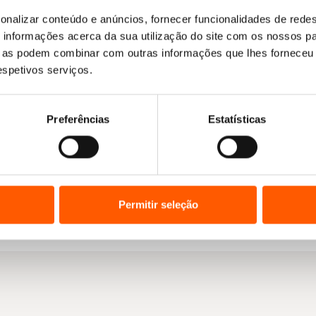
onalizar conteúdo e anúncios, fornecer funcionalidades de redes
informações acerca da sua utilização do site com os nossos pa
ue as podem combinar com outras informações que lhes forneceu 
respetivos serviços.
Preferências
Estatísticas
O
O
O
O
14,95
€
13,46
€
18,85
€
16,97
€
O Milagre do Mindfulness
preço
preço
o
Zen e a Arte de Salvar o
eço
preço
preço
Planeta
Thich Nhat Hanh
original
atual
ual
original
atual
Thich Nhat Hanh
era:
é:
era:
é:
Permitir seleção
14,95 €.
13,46 €.
49 €.
18,85 €.
16,97 €.