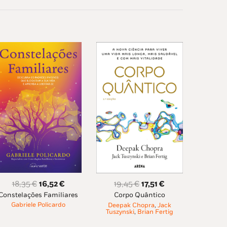
O
O
O
O
18,35
€
16,52
€
19,45
€
17,51
€
Constelações Familiares
preço
preço
Corpo Quântico
preço
preço
Gabriele Policardo
Deepak Chopra
,
Jack
original
atual
original
atual
Tuszynski
,
Brian Fertig
era:
é:
era:
é: