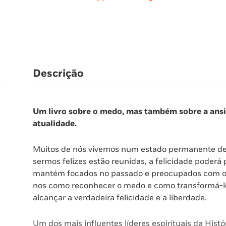
Mindfulness
para
Enfrentar
os
Nossos
Maiores
Descrição
Temores
Um livro sobre o medo, mas também sobre a ansi
atualidade.
Muitos de nós vivemos num estado permanente d
sermos felizes estão reunidas, a felicidade poder
mantém focados no passado e preocupados com o fu
nos como reconhecer o medo e como transformá-lo 
alcançar a verdadeira felicidade e a liberdade.
Um dos mais influentes líderes espirituais da Histór