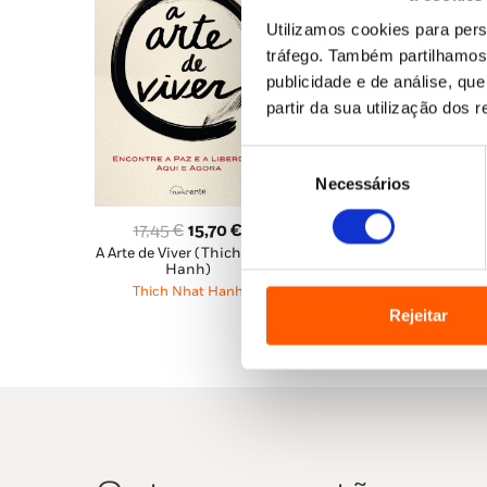
Utilizamos cookies para pers
tráfego. Também partilhamos 
publicidade e de análise, q
partir da sua utilização dos 
Seleção
Necessários
de
consentimento
O
O
O
O
14,99
€
13,49
€
17,45
€
15,70
€
A Minha Casa É o Mund
A Arte de Viver (Thich Nhat
preço
pr
preço
preço
Hanh)
Thich Nhat Hanh
original
at
original
atual
Thich Nhat Hanh
era:
é:
era:
é:
Rejeitar
14,99 €.
13,
17,45 €.
15,70 €.