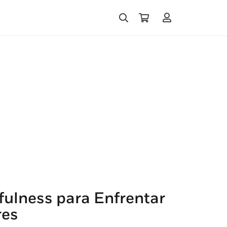
s
ulness para Enfrentar
res