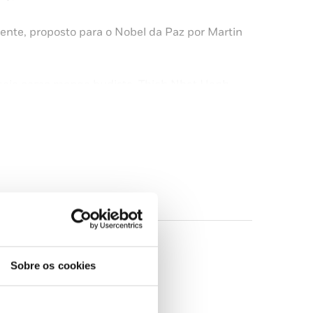
ente, proposto para o Nobel da Paz por Martin
riência como monge budista, Thich Nhat Hanh
termos firmemente no presente e a encontrar a
 a vida com alegria. Um livro admirável, repleto
inho na busca da paz interior.
s nossas conexões com os outros. Sem medo,
ensão e a compaixão. Sem medo, somos
Sobre os cookies
 uma viagem de descoberta e transformação.» —
ida e da Morte