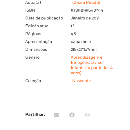
Autor(a)
Chiara Piroddi
ISBN
9789895640744
Data de publicação
Janeiro de 2021
Edição atual
1.ª
Páginas
48
Apresentação
capa mole
Dimensões
218x273x7mm
Género
Aprendizagem e
Emoções
,
Livros
Infantis (a partir dos 4
anos)
Coleção
Nascente
Partilhar: