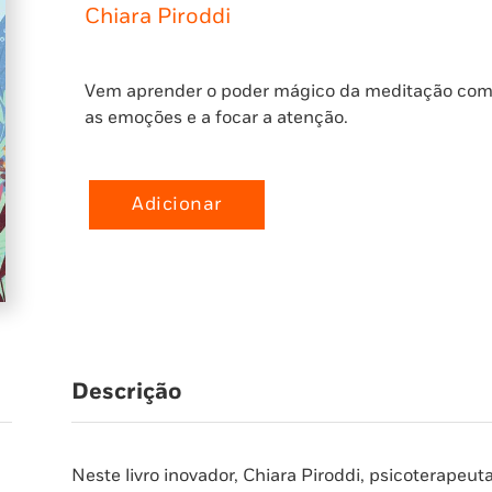
Chiara Piroddi
Vem aprender o poder mágico da meditação com a 
as emoções e a focar a atenção.
Adicionar
Quantidade
de
Vamos
Aprender
a
Meditar!
Livro
Descrição
de
Atividades
Mindfulness
Neste livro inovador, Chiara Piroddi, psicoterapeuta
para