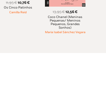
O
O
11,95
€
10,76
€
Os Cinco Patinhos
preço
preço
O
O
13,95
€
12,56
€
Camilla Reid
original
atual
Coco Chanel (Meninas
preço
preço
era:
é:
Pequenas/ Meninos
original
atual
Pequenos, Grandes
11,95 €.
10,76 €.
Sonhos)
era:
é:
Maria Isabel Sánchez Vegara
13,95 €.
12,56 €.