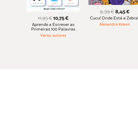
O
O
9,39
€
8,45
€
O
O
11,95
€
10,75
€
Cucu! Onde Está a Zebra
preço
pre
Alexandra Koken
Aprende a Escrever as
preço
preço
original
atu
Primeiras 100 Palavras
original
atual
era:
é:
Varios autores
era:
é:
9,39 €.
8,4
11,95 €.
10,75 €.