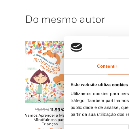
Do mesmo autor
Consentir
Este website utiliza cookies
Utilizamos cookies para pers
tráfego. Também partilhamos 
publicidade e de análise, q
O
O
13,25
€
11,93
€
partir da sua utilização dos 
Vamos Aprender a Meditar!
preço
preço
Mindfulness para
original
atual
Crianças
Seleção