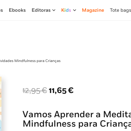
es
Ebooks
Editoras
K
i
d
s
Magazine
Tote bag
ividades Mindfulness para Crianças
O
O
12,95
€
11,65
€
preço
preço
original
atual
era:
é:
Vamos Aprender a Meditar
12,95 €.
11,65 €.
Mindfulness para Crianç