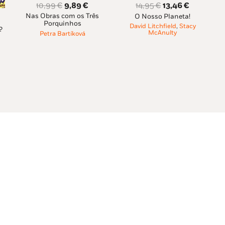
O
O
O
O
10,99
€
9,89
€
14,95
€
13,46
€
Nas Obras com os Três
preço
preço
O Nosso Planeta!
preço
preço
Porquinhos
David Litchfield
,
Stacy
original
atual
original
atual
?
ço
McAnulty
Petra Bartíková
era:
é:
era:
é:
al
10,99 €.
9,89 €.
14,95 €.
13,46 €.
5 €.