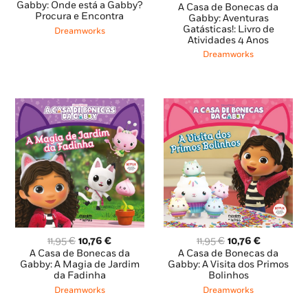
original
atual
preço
preço
Gabby: Onde está a Gabby?
A Casa de Bonecas da
Procura e Encontra
era:
é:
original
atual
Gabby: Aventuras
Gatásticas!: Livro de
14,95 €.
13,46 €.
era:
é:
Dreamworks
Atividades 4 Anos
13,95 €.
12,56 €.
Dreamworks
O
O
O
O
11,95
€
10,76
€
11,95
€
10,76
€
preço
preço
preço
preço
A Casa de Bonecas da
A Casa de Bonecas da
original
atual
original
atual
Gabby: A Magia de Jardim
Gabby: A Visita dos Primos
da Fadinha
Bolinhos
era:
é:
era:
é:
11,95 €.
10,76 €.
11,95 €.
10,76 €.
Dreamworks
Dreamworks