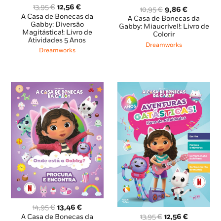
O
O
13,95
€
12,56
€
O
O
10,95
€
9,86
€
preço
preço
A Casa de Bonecas da
preço
preço
A Casa de Bonecas da
original
atual
Gabby: Diversão
original
atual
Gabby: Miaucrível!: Livro de
Magitástica!: Livro de
era:
é:
Colorir
era:
é:
Atividades 5 Anos
13,95 €.
12,56 €.
10,95 €.
9,86 €.
Dreamworks
Dreamworks
O
O
14,95
€
13,46
€
preço
preço
O
O
13,95
€
12,56
€
A Casa de Bonecas da