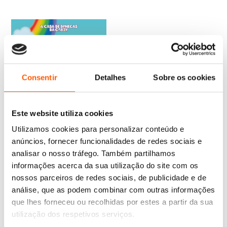
Consentir
Detalhes
Sobre os cookies
Este website utiliza cookies
Utilizamos cookies para personalizar conteúdo e
anúncios, fornecer funcionalidades de redes sociais e
O
O
15,95
€
14,36
€
analisar o nosso tráfego. Também partilhamos
preço
preço
A Casa de Bonecas da
original
atual
informações acerca da sua utilização do site com os
Gabby: Histórias de 5
Minutos
era:
é:
nossos parceiros de redes sociais, de publicidade e de
15,95 €.
14,36 €.
Dreamworks
análise, que as podem combinar com outras informações
que lhes forneceu ou recolhidas por estes a partir da sua
utilização dos respetivos serviços.