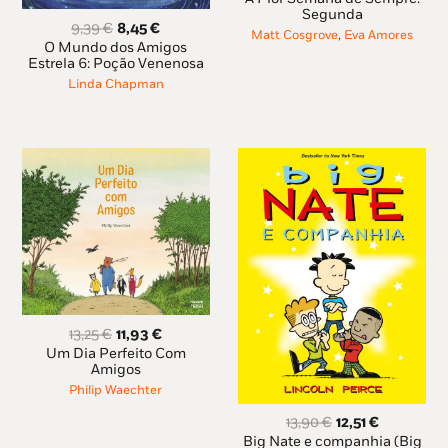
original
atual
Segunda
O
O
9,39
€
8,45
€
era:
é:
Matt Cosgrove
,
Eva Amores
preço
preço
O Mundo dos Amigos
14,95 €.
13,46 €.
original
atual
Estrela 6: Poção Venenosa
era:
é:
Linda Chapman
9,39 €.
8,45 €.
O
O
13,25
€
11,93
€
preço
preço
Um Dia Perfeito Com
original
atual
Amigos
era:
é:
Philip Waechter
13,25 €.
11,93 €.
O
O
13,90
€
12,51
€
preço
preço
Big Nate e companhia (Big