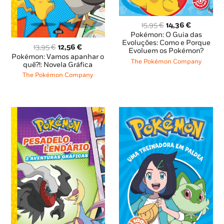
O
O
15,95
€
14,36
€
preço
preço
Pokémon: O Guia das
original
atual
Evoluções: Como e Porque
O
O
13,95
€
12,56
€
Evoluem os Pokémon?
era:
é:
preço
preço
Pokémon: Vamos apanhar o
15,95 €.
14,36 €.
The Pokémon Company
original
atual
quê?!: Novela Gráfica
era:
é:
The Pokémon Company
13,95 €.
12,56 €.