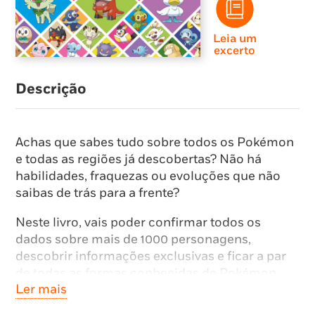
Leia um
excerto
Descrição
Achas que sabes tudo sobre todos os Pokémon
e todas as regiões já descobertas? Não há
habilidades, fraquezas ou evoluções que não
saibas de trás para a frente?
Neste livro, vais poder confirmar todos os
dados sobre mais de 1000 personagens,
descobrir informações exclusivas e ficar a par
de todas as formas conhecidas de Pokémon…
Ler mais
até o mais recente Pokémon descoberto na
região de Paldea!