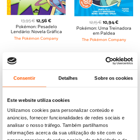
O
O
13,95
€
12,56
€
O
O
12,15
€
10,94
€
preço
preço
Pokémon: Pesadelo
preço
preço
Pokémon: Uma Treinadora
original
atual
Lendário: Novela Gráfica
original
atual
em Paldea
era:
é:
era:
é:
The Pokémon Company
The Pokémon Company
13,95 €.
12,56 €.
12,15 €.
10,94 €.
Consentir
Detalhes
Sobre os cookies
Este website utiliza cookies
Utilizamos cookies para personalizar conteúdo e
anúncios, fornecer funcionalidades de redes sociais e
analisar o nosso tráfego. Também partilhamos
informações acerca da sua utilização do site com os
O
O
18,65
€
16,79
€