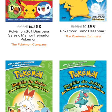
O
O
O
O
15,95
€
14,36
€
15,95
€
14,36
€
preço
preço
preço
preço
Pokémon: Como Desenhar?
Pokémon: 365 Dias para
original
atual
original
atual
Seres o Melhor Treinador
The Pokémon Company
Pokémon!
era:
é:
era:
é:
15,95 €.
14,36 €.
15,95 €.
14,36 €.
The Pokémon Company