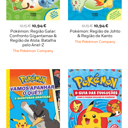
O
O
O
O
12,15
€
10,94
€
12,15
€
10,94
€
preço
preço
preço
preço
Pokémon: Região Galar:
Pokémon: Região de Johto
original
atual
original
atual
Confronto Gigantamax &
& Região de Kanto
Região de Alola: Batalha
era:
é:
era:
é:
The Pokémon Company
pelo Anel-Z
12,15 €.
10,94 €.
12,15 €.
10,94 €.
The Pokémon Company