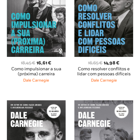
O
O
O
O
18,45
€
16,61
€
16,65
€
14,98
€
preço
preço
preço
preço
Como impulsionar a sua
Como resolver conflitos e
original
atual
original
atual
(próxima) carreira
lidar com pessoas difíceis
era:
é:
era:
é:
Dale Carnegie
Dale Carnegie
18,45 €.
16,61 €.
16,65 €.
14,98 €.