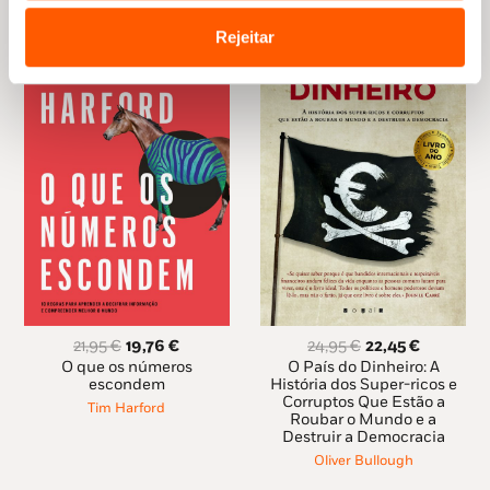
Rejeitar
O
O
O
O
21,95
€
19,76
€
24,95
€
22,45
€
preço
preço
preço
preço
O que os números
O País do Dinheiro: A
original
atual
original
atual
escondem
História dos Super-ricos e
Corruptos Que Estão a
era:
é:
era:
é:
Tim Harford
Roubar o Mundo e a
21,95 €.
19,76 €.
24,95 €.
22,45 €.
Destruir a Democracia
Oliver Bullough