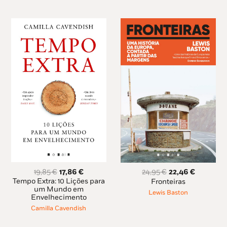
O
O
O
O
19,85
€
17,86
€
24,95
€
22,46
€
preço
preço
preço
preço
Tempo Extra: 10 Lições para
Fronteiras
original
atual
original
atual
um Mundo em
Lewis Baston
Envelhecimento
era:
é:
era:
é:
19,85 €.
17,86 €.
24,95 €.
22,46 €.
Camilla Cavendish