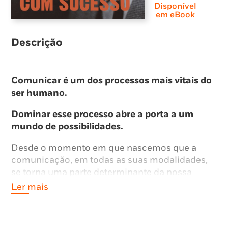
Disponível
em eBook
Descrição
Comunicar é um dos processos mais vitais do
ser humano.
Dominar esse processo abre a porta a um
mundo de possibilidades.
Desde o momento em que nascemos que a
comunicação, em todas as suas modalidades,
se torna uma parte determinante da nossa
existência.
Ler mais
O acto de comunicar é uma das características
mais importantes e determinantes do ser-