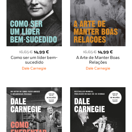
O
O
O
O
16,65
€
14,99
€
16,65
€
14,99
€
preço
preço
preço
preço
Como ser um líder bem-
A Arte de Manter Boas
original
atual
original
atual
sucedido
Relações
era:
é:
era:
é:
Dale Carnegie
Dale Carnegie
16,65 €.
14,99 €.
16,65 €.
14,99 €.