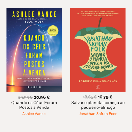
O
O
O
O
18,65
€
16,79
€
29,95
€
20,96
€
preço
preço
preço
preço
Salvar o planeta começa ao
Quando os Céus Foram
original
atual
original
atual
pequeno-almoço
Postos à Venda
era:
é:
era:
é:
Jonathan Safran Foer
Ashlee Vance
18,65 €.
16,79 €.
29,95 €.
20,96 €.