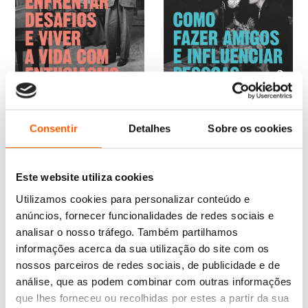
O
O
O
O
13,95
€
12,56
€
16,65
€
14,99
€
preço
preço
preço
preço
Como fazer amigos e
Como enfrentar desafios e
original
atual
original
atual
influenciar pessoas
viver a vida com entusiasmo
Consentir
Detalhes
Sobre os cookies
era:
é:
era:
é:
Dale Carnegie
Dale Carnegie
13,95 €.
12,56 €.
16,65 €.
14,99 €.
Este website utiliza cookies
Utilizamos cookies para personalizar conteúdo e
anúncios, fornecer funcionalidades de redes sociais e
analisar o nosso tráfego. Também partilhamos
informações acerca da sua utilização do site com os
nossos parceiros de redes sociais, de publicidade e de
análise, que as podem combinar com outras informações
que lhes forneceu ou recolhidas por estes a partir da sua