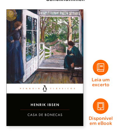
Leia um
excerto
Disponível
em eBook