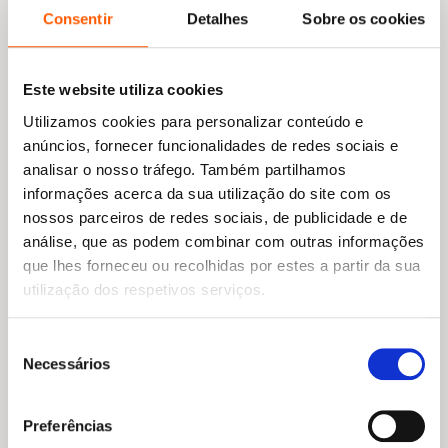
Consentir
Detalhes
Sobre os cookies
Este website utiliza cookies
Utilizamos cookies para personalizar conteúdo e
anúncios, fornecer funcionalidades de redes sociais e
analisar o nosso tráfego. Também partilhamos
informações acerca da sua utilização do site com os
nossos parceiros de redes sociais, de publicidade e de
análise, que as podem combinar com outras informações
que lhes forneceu ou recolhidas por estes a partir da sua
utilização dos respetivos serviços.
O
O
O
O
8,90
€
8,01
€
13,25
€
11,93
€
preço
preço
preço
preço
Amor de Perdição
O Despertar
Seleção
original
atual
original
atual
Camilo Castelo Branco
Kate Chopin
Necessários
de
era:
é:
era:
é:
8,90 €.
8,01 €.
13,25 €.
11,93 €.
consentimento
Preferências