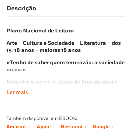
Descrição
Plano Nacional de Leitura
Arte – Cultura e Sociedade – Literatura – dos
15-18 anos – maiores 18 anos
«Tenho de saber quem tem razão: a sociedade
ou eu.»
Nora vive o sonho burguês do final do século
XIX: casada com um quadro superior num
Ler mais
banco, tem 3 filhos e vive uma vida desafogada.
No entanto, esconde um segredo que, se
descoberto, pode destruir este idílio e atirá-la
para as mãos da justiça, condenando assim a
Também disponível em EBOOK:
família à desgraça. O terror anunciado chegará
Amazon
Apple
Bertrand
Google
através de um homem sinistro, impondo uma