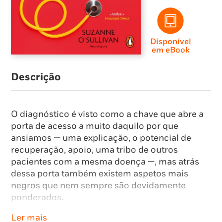
Disponível
em eBook
Descrição
O diagnóstico é visto como a chave que abre a
porta de acesso a muito daquilo por que
ansiamos — uma explicação, o potencial de
recuperação, apoio, uma tribo de outros
pacientes com a mesma doença —, mas atrás
dessa porta também existem aspetos mais
negros que nem sempre são devidamente
ponderados.
Ler mais
Do autismo às alergias, da PHDA à Covid longa,