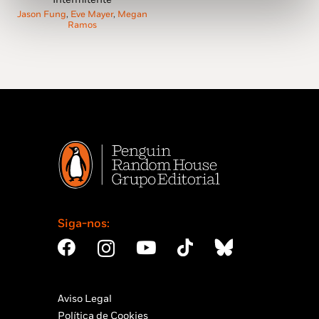
era:
é:
Jason Fung
,
Eve Mayer
,
Megan
17,45 €.
15,70 €.
Ramos
Siga-nos:
Aviso Legal
Política de Cookies