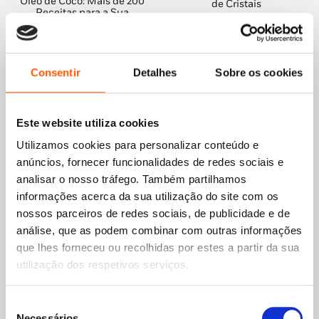
preço
preço
Óleo de Coco: Mais de 200
original
atual
de Cristais
original
atual
Receitas para a Sua
era:
é:
Judy Hall
Alimentação, Saúde e
era:
é:
«Um estudo brilhante sobre os perigos do
19,99 €.
17,99 €.
Beleza
17,55 €.
15,79 €.
sobrediagnóstico.»
Laura Agar Wilson
The Guardian
Consentir
Detalhes
Sobre os cookies
«Tornamos as pessoas mais doentes pelo
simples ato de as diagnosticarmos com um
Este website utiliza cookies
problema médico. Um livro fascinante.»
The Times
Utilizamos cookies para personalizar conteúdo e
anúncios, fornecer funcionalidades de redes sociais e
«Com clareza de prosa e raciocínio,
A Era dos
analisar o nosso tráfego. Também partilhamos
Diagnósticos
deve fazer-nos refletir a todos se
informações acerca da sua utilização do site com os
estamos mais ou menos saudáveis quando
nossos parceiros de redes sociais, de publicidade e de
recebemos um diagnóstico.»
análise, que as podem combinar com outras informações
Elizabeth F. Loftus, psicóloga e professora na
que lhes forneceu ou recolhidas por estes a partir da sua
Universidade da Califórnia
utilização dos respetivos serviços.
Seleção
O
O
19,45
€
17,50
€
Necessários