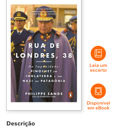
Leia um
excerto
Disponível
em eBook
Descrição