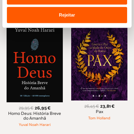
Rejeitar
O
O
26,45
€
23,81
€
O
O
29,95
€
26,95
€
preço
preço
Pax
preço
preço
Homo Deus: História Breve
original
atual
original
atual
do Amanhã
Tom Holland
era:
é:
era:
é:
Yuval Noah Harari
26,45 €.
23,81 €.
29,95 €.
26,95 €.