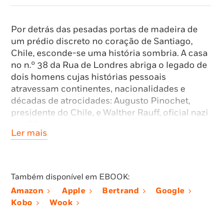
Por detrás das pesadas portas de madeira de
um prédio discreto no coração de Santiago,
Chile, esconde-se uma história sombria. A casa
no n.º 38 da Rua de Londres abriga o legado de
dois homens cujas histórias pessoais
atravessam continentes, nacionalidades e
décadas de atrocidades: Augusto Pinochet,
presidente do Chile, e Walther Rauff, oficial nazi
das SS.
Ler mais
Fugindo da justiça no final da Segunda Guerra
Mundial, Rauff atravessa o oceano rumo ao sul
do Chile, onde se estabelece em Punta Arenas,
Também disponível em EBOOK:
na Patagónia, como administrador de uma
Amazon
Apple
Bertrand
Google
fábrica de conservas. Mas correm rumores
Kobo
Wook
sobre o alemão discreto e seguro de si – boatos
de uma segunda carreira no serviço secreto de