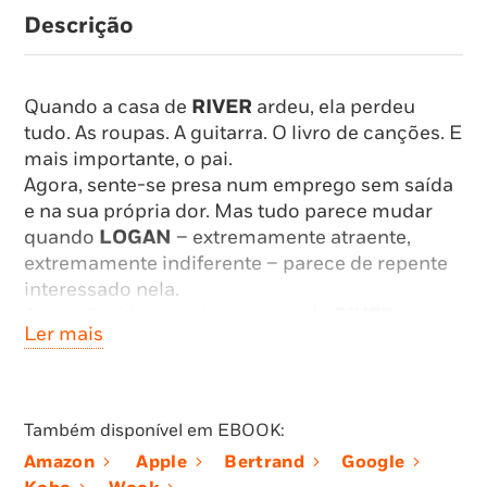
Descrição
Quando a casa de
RIVER
ardeu, ela perdeu
tudo. As roupas. A guitarra. O livro de canções. E
mais importante, o pai.
Agora, sente-se presa num emprego sem saída
e na sua própria dor. Mas tudo parece mudar
quando
LOGAN
– extremamente atraente,
extremamente indiferente – parece de repente
interessado nela.
A atração é inegável, mas quando
RIVER
Ler mais
descobre um segredo de família há muito
escondido, dá por si a questionar tudo.
Sobretudo
LOGAN
, que tem os seus próprios
segredos obscuros.
Também disponível em EBOOK:
Depois do incêndio, River pensou que tinha
Amazon
Apple
Bertrand
Google
chegado ao fundo do poço. Mas, ao que