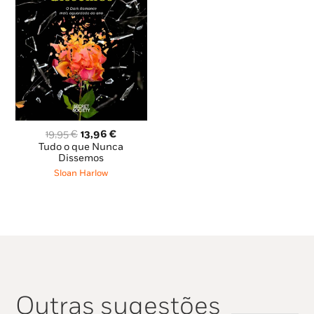
O
O
19,95
€
13,96
€
preço
preço
Tudo o que Nunca
original
atual
Dissemos
era:
é:
Sloan Harlow
19,95 €.
13,96 €.
Outras sugestões