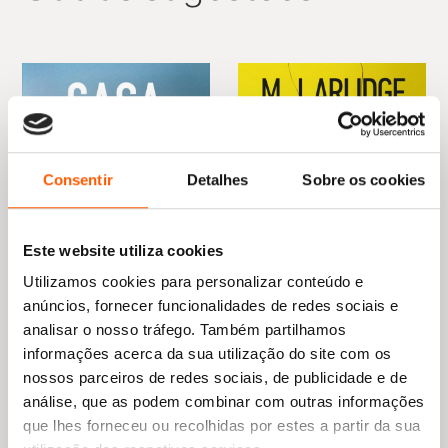
Consentir
Detalhes
Sobre os cookies
Este website utiliza cookies
Utilizamos cookies para personalizar conteúdo e
anúncios, fornecer funcionalidades de redes sociais e
analisar o nosso tráfego. Também partilhamos
informações acerca da sua utilização do site com os
O
O
O
O
18,45
€
16,61
€
20,95
€
14,66
€
nossos parceiros de redes sociais, de publicidade e de
preço
preço
preço
preço
A Casa da Falésia
Olho por Olho. Vida por
original
atual
original
atual
Vida.
análise, que as podem combinar com outras informações
Filipa Amorim
era:
é:
era:
é:
M. J. Arlidge
que lhes forneceu ou recolhidas por estes a partir da sua
18,45 €.
16,61 €.
20,95 €.
14,66 €.