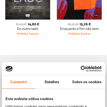
O
O
O
O
16,95
€
15,26
€
16,45
€
14,80
€
preço
preço
preço
preço
Enquanto o fim não vem
Do outro lado
original
atual
original
atual
Mafalda Santos
Mafalda Santos
era:
é:
era:
é:
16,95 €.
15,26 €.
16,45 €.
14,80 €.
Outras sugestões
Consentir
Detalhes
Sobre os cookies
Este website utiliza cookies
Utilizamos cookies para personalizar conteúdo e