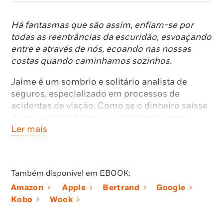
Há fantasmas que são assim, enfiam-se por
todas as reentrâncias da escuridão, esvoaçando
entre e através de nós, ecoando nas nossas
costas quando caminhamos sozinhos.
Jaime é um sombrio e solitário analista de
seguros, especializado em processos de
acidentes de viação. Como se o dinheiro saísse
do seu próprio bolso, vive obcecado com o
Ler mais
propósito de impedir que indeminizações
sejam atribuídas aos lesados. Confrontado com
a decisão judicial de pagamento de uma soma
avultada a uma misteriosa mulher que sofreu
Também disponível em EBOOK:
um acidente, entra numa espiral de
Amazon
Apple
Bertrand
Google
absurdidade e de autodescoberta.
Kobo
Wook
Depois de um bizarro baile de máscaras, para o
qual não tinha sido convidado, dá-se conta que