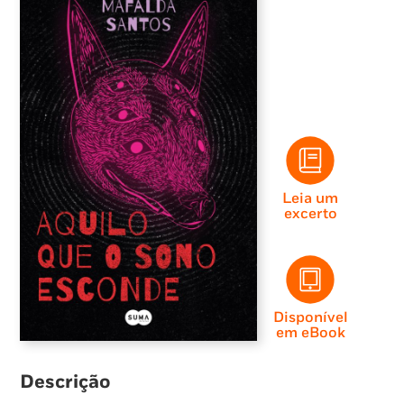
Leia um
excerto
Disponível
em eBook
Descrição