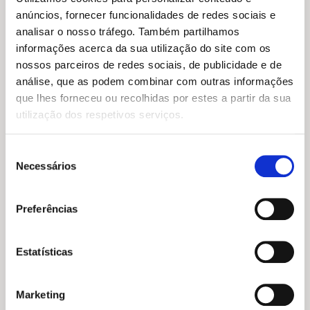
anúncios, fornecer funcionalidades de redes sociais e
analisar o nosso tráfego. Também partilhamos
informações acerca da sua utilização do site com os
nossos parceiros de redes sociais, de publicidade e de
análise, que as podem combinar com outras informações
que lhes forneceu ou recolhidas por estes a partir da sua
utilização dos respetivos serviços.
Seleção
Necessários
de
O
O
O
O
18,45
€
16,61
€
17,45
€
15,70
€
consentimento
preço
preço
preço
preço
Terra Estreita
Tremor
original
atual
original
atual
Mafalda Santos
Preferências
Emma Pattee
era:
é:
era:
é:
18,45 €.
16,61 €.
17,45 €.
15,70 €.
Estatísticas
Marketing