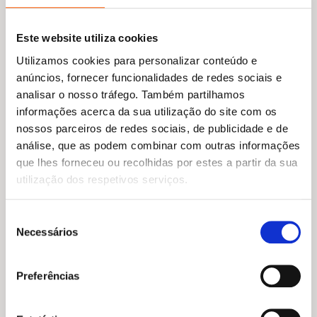
Este website utiliza cookies
Utilizamos cookies para personalizar conteúdo e
anúncios, fornecer funcionalidades de redes sociais e
analisar o nosso tráfego. Também partilhamos
informações acerca da sua utilização do site com os
nossos parceiros de redes sociais, de publicidade e de
O
O
O
O
23,95
€
21,56
€
25,45
€
22,91
€
análise, que as podem combinar com outras informações
preço
preço
preço
preço
Sombras Imortais (Edição
Silvercloak: Segredos de
que lhes forneceu ou recolhidas por estes a partir da sua
original
atual
original
atual
Limitada)
Sangue e Prata (Edição
Limitada)
era:
é:
era:
é:
utilização dos respetivos serviços.
Tigest Girma
23,95 €.
21,56 €.
25,45 €.
22,91 €.
Laura Steven
Seleção
Necessários
de
consentimento
Preferências