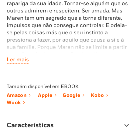
rapariga da sua idade. Tornar-se alguém que os
outros admirem e respeitem. Ser amada. Mas
Maren tem um segredo que a torna diferente,
impulsos que não consegue controlar. E odeia-
se pelas coisas más que o seu instinto a
pressiona a fazer, por aquilo que causa a si e à
sua família. Porque Maren não se limita a partir
corações, ela devora-os. Desde o dia em que a
Ler mais
mãe encontrou um osso da orelha da ama na
sua boca, quando ela tinha apenas dois anos,
soube que a vida não seria normal para
nenhuma das duas. Quando, no seu 16.º
Também disponível em EBOOK:
aniversário, a mãe a abandona com apenas
Amazon
Apple
Google
Kobo
algum dinheiro e a sua certidão de nascimento,
Wook
Maren decide partir em busca do pai, que
nunca conheceu, determinada a encontrar as
suas origens e a razão para ser como é.
Características
Confrontada com um mundo onde, pela
primeira vez, conhece outros comedores e