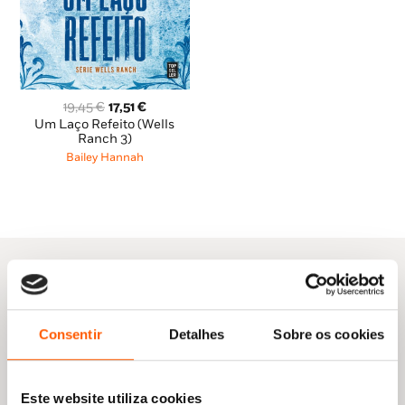
O
O
19,45
€
17,51
€
preço
preço
Um Laço Refeito (Wells
original
atual
Ranch 3)
era:
é:
Bailey Hannah
19,45 €.
17,51 €.
Outras sugestões
Consentir
Detalhes
Sobre os cookies
Este website utiliza cookies