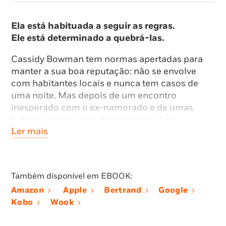
Ela está habituada a seguir as regras.
Ele está determinado a quebrá-las.
Cassidy Bowman tem normas apertadas para
manter a sua boa reputação: não se envolve
com habitantes locais e nunca tem casos de
uma noite. Mas depois de um encontro
inesperado com o ex-namorado e de umas
bebidas a mais, está disposta a quebrar
Ler mais
algumas dessas regras e a deixar-se levar por
uma noite.
Para Chase Thompson, mais conhecido por
Também disponível em EBOOK:
Red, nunca existiu uma regra que não fosse
para quebrar. Com um fraquinho por Cassidy
Amazon
Apple
Bertrand
Google
desde os tempos de escola, não hesita em
Kobo
Wook
envolver-se com ela por uma única noite,
aceitando a sua condição: nunca falar sobre