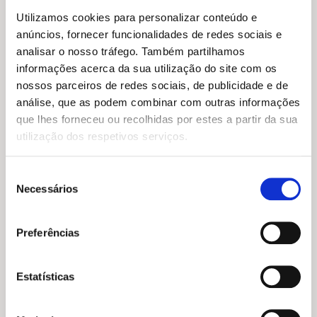
Utilizamos cookies para personalizar conteúdo e
anúncios, fornecer funcionalidades de redes sociais e
analisar o nosso tráfego. Também partilhamos
informações acerca da sua utilização do site com os
nossos parceiros de redes sociais, de publicidade e de
análise, que as podem combinar com outras informações
que lhes forneceu ou recolhidas por estes a partir da sua
utilização dos respetivos serviços.
Seleção
Necessários
de
O
O
O
O
19,99
€
17,99
€
20,95
€
18,86
€
consentimento
preço
preço
preço
preço
O Regresso da Duquesa
Sempre Tu – Ed. Limitada
original
atual
original
atual
Filme
Preferências
Sarah MacLean
era:
é:
era:
é:
Colleen Hoover
19,99 €.
17,99 €.
20,95 €.
18,86 €.
Estatísticas