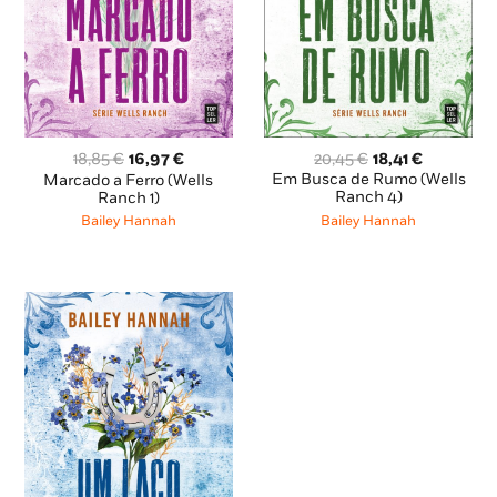
O
O
O
O
20,45
€
18,41
€
18,85
€
16,97
€
preço
preço
preço
preço
Em Busca de Rumo (Wells
Marcado a Ferro (Wells
original
atual
original
atual
Ranch 4)
Ranch 1)
era:
é:
era:
é:
Bailey Hannah
Bailey Hannah
20,45 €.
18,41 €.
18,85 €.
16,97 €.