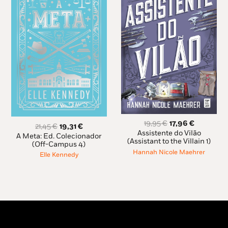
O
O
19,95
€
17,96
€
O
O
21,45
€
19,31
€
preço
preço
Assistente do Vilão
preço
preço
A Meta: Ed. Colecionador
original
atual
(Assistant to the Villain 1)
original
atual
(Off-Campus 4)
era:
é:
Hannah Nicole Maehrer
era:
é:
Elle Kennedy
19,95 €.
17,96 €.
21,45 €.
19,31 €.