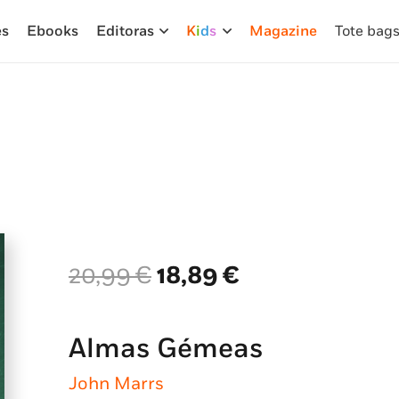
es
Ebooks
Editoras
K
i
d
s
Magazine
Tote bag
O
O
20,99
€
18,89
€
preço
preço
original
atual
era:
é:
Almas Gémeas
20,99 €.
18,89 €.
John Marrs