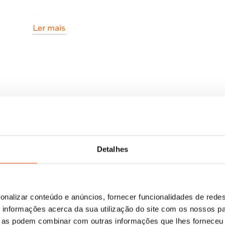
Afinal, até as almas gémeas escondem segredos, u
Ler mais
Os elogios da crítica:
«Um thriller negro para os céticos do Dia de São V
«Uma leitura envolvente e inquietante que nos vai
Detalhes
onalizar conteúdo e anúncios, fornecer funcionalidades de redes
informações acerca da sua utilização do site com os nossos pa
ue as podem combinar com outras informações que lhes forneceu 