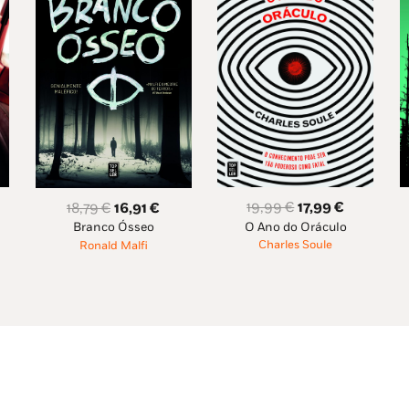
O
O
O
O
19,99
€
17,99
€
18,79
€
16,91
€
O Ano do Oráculo
eço
preço
preço
Branco Ósseo
preço
preço
Charles Soule
Ronald Malfi
ual
original
atual
original
atual
era:
é:
era:
é:
99 €.
19,99 €.
17,99 €.
18,79 €.
16,91 €.