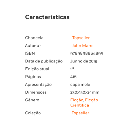
Características
Chancela
Topseller
Autor(a)
John Marrs
ISBN
9789898864895
Data de publicação
Junho de 2019
Edição atual
1.ª
Páginas
416
Apresentação
capa mole
Dimensões
230x150x24mm
Género
Ficção
,
Ficção
Científica
Coleção
Topseller