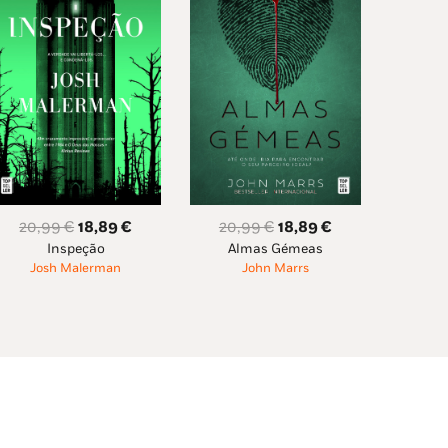
O
O
O
O
20,99
€
18,89
€
20,99
€
18,89
€
Inspeção
Almas Gémeas
preço
preço
preço
preço
Josh Malerman
John Marrs
original
atual
original
atual
era:
é:
era:
é:
20,99 €.
18,89 €.
20,99 €.
18,89 €.