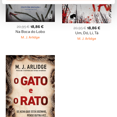
O
O
20,95
€
18,86
€
O
O
20,95
€
18,86
€
preço
preço
Na Boca do Lobo
preço
preço
Um, Dó, Li, Tá
original
atual
original
atual
M. J. Arlidge
M. J. Arlidge
era:
é:
era:
é:
20,95 €.
18,86 €.
20,95 €.
18,86 €.