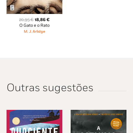
O
O
20,95
€
18,86
€
preço
preço
O Gato e o Rato
original
atual
M. J. Arlidge
era:
é:
20,95 €.
18,86 €.
Outras sugestões