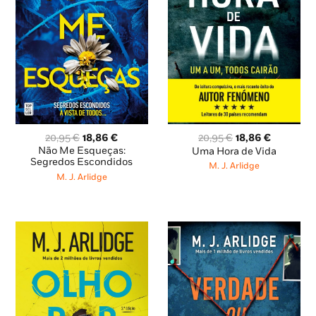
O
O
O
O
20,95
€
18,86
€
20,95
€
18,86
€
preço
preço
preço
preço
Não Me Esqueças:
Uma Hora de Vida
original
atual
original
atual
Segredos Escondidos
M. J. Arlidge
era:
é:
era:
é:
M. J. Arlidge
20,95 €.
18,86 €.
20,95 €.
18,86 €.