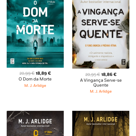
O
O
20,99
€
18,89
€
O
O
20,95
€
18,86
€
preço
preço
O Dom da Morte
preço
preço
A Vingança Serve-se
original
atual
original
atual
Quente
M. J. Arlidge
era:
é:
era:
é:
M. J. Arlidge
20,99 €.
18,89 €.
20,95 €.
18,86 €.