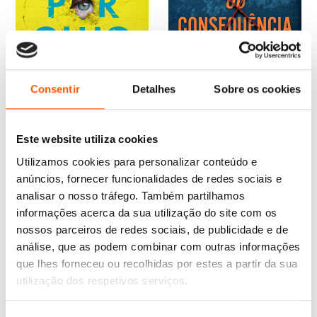
Consentir
Detalhes
Sobre os cookies
O
O
O
O
20,95
€
14,66
€
19,99
€
17,99
€
preço
preço
preço
preço
Olho por Olho. Vida por
Verdade ou Consequência
Este website utiliza cookies
original
atual
original
atual
Vida.
(M. J. Arlidge)
era:
é:
era:
é:
M. J. Arlidge
M. J. Arlidge
Utilizamos cookies para personalizar conteúdo e
20,95 €.
14,66 €.
19,99 €.
17,99 €.
anúncios, fornecer funcionalidades de redes sociais e
analisar o nosso tráfego. Também partilhamos
informações acerca da sua utilização do site com os
nossos parceiros de redes sociais, de publicidade e de
análise, que as podem combinar com outras informações
que lhes forneceu ou recolhidas por estes a partir da sua
utilização dos respetivos serviços.