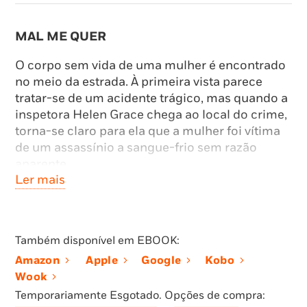
MAL ME QUER
O corpo sem vida de uma mulher é encontrado
no meio da estrada. À primeira vista parece
tratar-se de um acidente trágico, mas quando a
inspetora Helen Grace chega ao local do crime,
torna-se claro para ela que a mulher foi vítima
de um assassínio a sangue-frio sem razão
aparente.
Ler mais
BEM ME QUER
Duas horas depois, do outro lado da cidade, um
empregado de loja é morto, enquanto os seus
Também disponível em EBOOK:
clientes escapam ilesos.
Amazon
Apple
Google
Kobo
Wook
MAL ME QUER
Temporariamente Esgotado. Opções de compra: