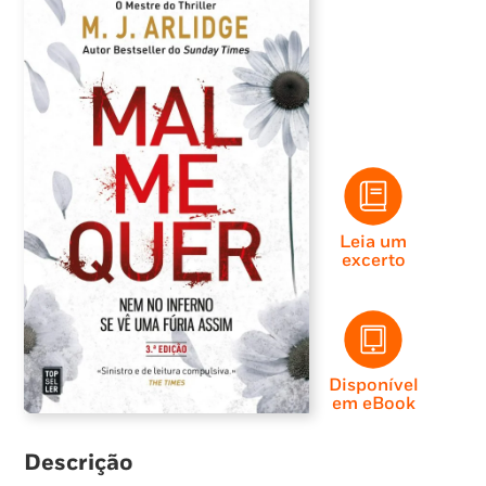
Leia um
excerto
Disponível
em eBook
Descrição