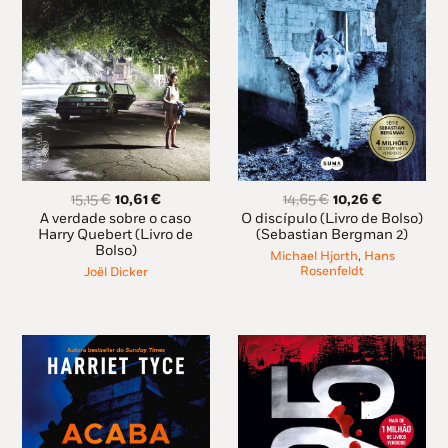
O
O
O
O
15,15
€
10,61
€
14,65
€
10,26
€
preço
preço
preço
preço
A verdade sobre o caso
O discípulo (Livro de Bolso)
original
atual
original
atual
Harry Quebert (Livro de
(Sebastian Bergman 2)
Bolso)
era:
é:
era:
é:
Michael Hjorth
,
Hans
15,15 €.
10,61 €.
14,65 €.
10,26 €.
Rosenfeldt
Joël Dicker