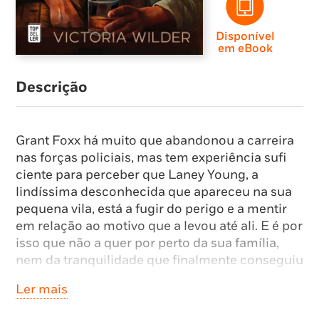
Disponível
em eBook
Descrição
Grant Foxx há muito que abandonou a carreira
nas forças policiais, mas tem experiência sufi
ciente para perceber que Laney Young, a
lindíssima desconhecida que apareceu na sua
pequena vila, está a fugir do perigo e a mentir
em relação ao motivo que a levou até ali. E é por
isso que não a quer por perto da sua família,
nem da tranquilidade que finalmente conseguiu
construir à sua volta, depois de um passado
Ler mais
marcado pela tragédia.