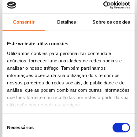
preço
preço
preço
preço
O Erro (Off-Campus 2)
Tua Até ao Amanhecer
original
atual
original
atual
Elle Kennedy
Teresa Medeiros
era:
é:
era:
é:
17,85 €.
12,50 €.
16,59 €.
14,93 €.
Consentir
Detalhes
Sobre os cookies
Este website utiliza cookies
Utilizamos cookies para personalizar conteúdo e
anúncios, fornecer funcionalidades de redes sociais e
analisar o nosso tráfego. Também partilhamos
informações acerca da sua utilização do site com os
nossos parceiros de redes sociais, de publicidade e de
análise, que as podem combinar com outras informações
que lhes forneceu ou recolhidas por estes a partir da sua
utilização dos respetivos serviços.
O
O
O
O
19,85
€
17,87
€
18,79
€
16,91
€
Seleção
preço
preço
preço
preço
A Miúda Certa (Slammed 3)
A Tentação na Porta ao
Necessários
de
original
atual
original
atual
Lado
Colleen Hoover
consentimento
era:
é:
era:
é: