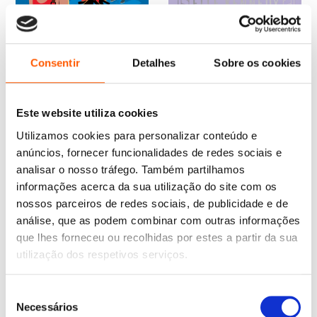
O
O
18,85
€
16,96
€
O
O
21,45
€
19,31
€
preço
preço
Fama de Má Rapariga
preço
preço
O Legado: Ed. Colecionador
Consentir
Detalhes
Sobre os cookies
original
atual
(Avalon Bay 2)
original
atual
(Off-Campus 5)
era:
é:
era:
é:
Elle Kennedy
Elle Kennedy
18,85 €.
16,96 €.
21,45 €.
19,31 €.
Este website utiliza cookies
Utilizamos cookies para personalizar conteúdo e
anúncios, fornecer funcionalidades de redes sociais e
analisar o nosso tráfego. Também partilhamos
informações acerca da sua utilização do site com os
nossos parceiros de redes sociais, de publicidade e de
análise, que as podem combinar com outras informações
que lhes forneceu ou recolhidas por estes a partir da sua
utilização dos respetivos serviços.
Seleção
Necessários
de