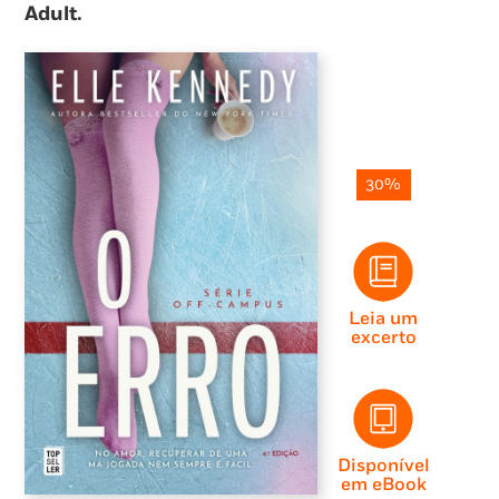
Adult.
30%
Leia um
excerto
Disponível
em eBook