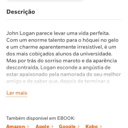
Descrição
John Logan parece levar uma vida perfeita.
Com um enorme talento para o hóquei no gelo
e um charme aparentemente irresistível, é um
dos mais cobiçados alunos da universidade.
Mas por trás do sorriso maroto e da aparência
descontraída, Logan esconde a angústia de
estar apaixonado pela namorada do seu melhor
amigo e de saber que, depois de terminar o
curso, poderá encontrar-se num beco sem
Ler mais
saída.
É então que conhece Grace Ivers, uma rapariga
que muda completamente a perspetiva que ele
Também disponível em EBOOK:
tem da vida. Tudo nela é original e intrigante, e,
Amazon
Apple
Google
Kobo
à medida que se tornam cada vez mais