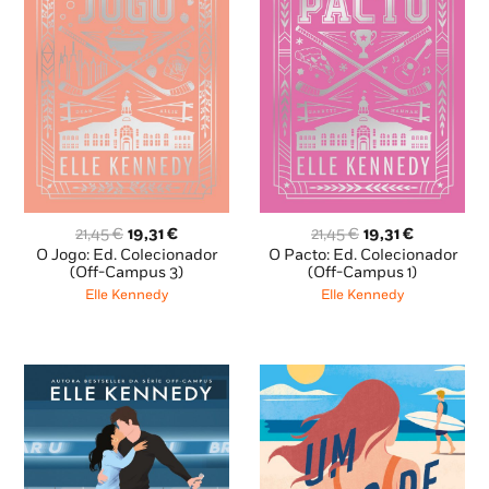
O
O
O
O
21,45
€
19,31
€
21,45
€
19,31
€
preço
preço
preço
preço
O Pacto: Ed. Colecionador
O Jogo: Ed. Colecionador
original
atual
original
atual
(Off-Campus 1)
(Off-Campus 3)
era:
é:
era:
é:
Elle Kennedy
Elle Kennedy
21,45 €.
19,31 €.
21,45 €.
19,31 €.