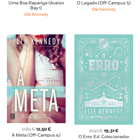
preço
preço
preço
preço
O Legado (Off-Campus 5)
Uma Boa Rapariga (Avalon
original
atual
original
atual
Bay 1)
Elle Kennedy
era:
é:
era:
é:
Elle Kennedy
17,85 €.
12,50 €.
18,85 €.
16,96 €.
O
O
17,85
€
12,50
€
O
O
21,45
€
19,31
€
preço
preço
A Meta (Off-Campus 4)
preço
preço
O Erro: Ed. Colecionador