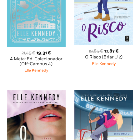
O
O
19,85
€
17,87
€
O
O
21,45
€
19,31
€
preço
preço
O Risco (Briar U 2)
preço
preço
A Meta: Ed. Colecionador
original
atual
original
atual
(Off-Campus 4)
Elle Kennedy
era:
é:
era:
é:
Elle Kennedy
19,85 €.
17,87 €.
21,45 €.
19,31 €.