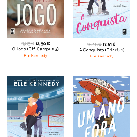
O
O
17,85
€
12,50
€
O
O
19,45
€
17,51
€
preço
preço
preço
preço
O Jogo (Off-Campus 3)
A Conquista (Briar U 1)
original
atual
original
atual
Elle Kennedy
Elle Kennedy
era:
é:
era:
é:
17,85 €.
12,50 €.
19,45 €.
17,51 €.