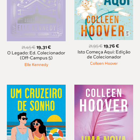
O
O
21,95
€
19,76
€
O
O
21,45
€
19,31
€
preço
preço
Isto Começa Aqui: Edição
preço
preço
O Legado: Ed. Colecionador
original
atual
de Colecionador
original
atual
(Off-Campus 5)
era:
é:
era:
é:
Colleen Hoover
Elle Kennedy
21,95 €.
19,76 €.
21,45 €.
19,31 €.