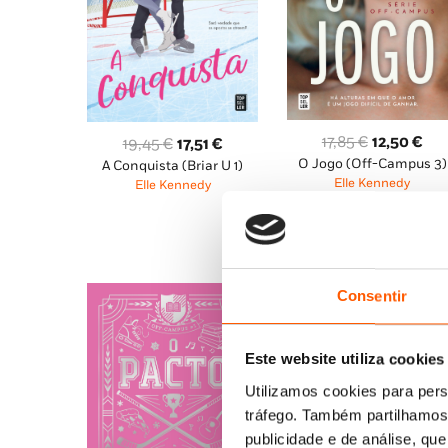
O
O
17,85
€
12,50
€
O
O
19,45
€
17,51
€
O Jogo (Off-Campus 3)
preço
pre
A Conquista (Briar U 1)
preço
preço
Elle Kennedy
Elle Kennedy
original
atu
original
atual
era:
é:
era:
é:
17,85 €.
12,
19,45 €.
17,51 €.
Consentir
Este website utiliza cookies
Utilizamos cookies para pers
tráfego. Também partilhamos 
publicidade e de análise, q