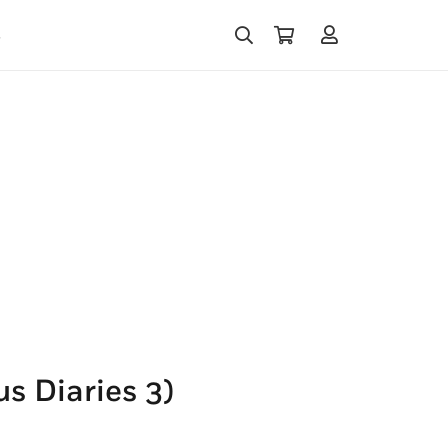
s
s Diaries 3)