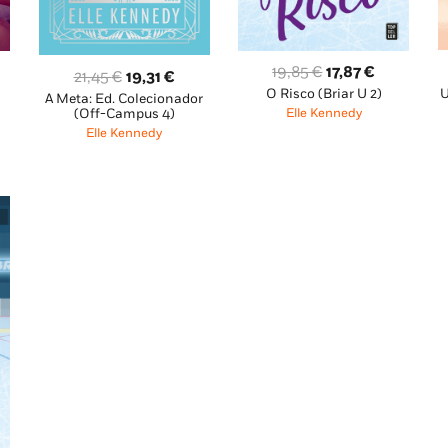
O
O
19,85
€
17,87
€
O
O
21,45
€
19,31
€
U
O Risco (Briar U 2)
ço
preço
preço
A Meta: Ed. Colecionador
preço
preço
(Off-Campus 4)
Elle Kennedy
al
original
atual
original
atual
Elle Kennedy
era:
é:
era:
é:
50 €.
19,85 €.
17,87 €.
21,45 €.
19,31 €.