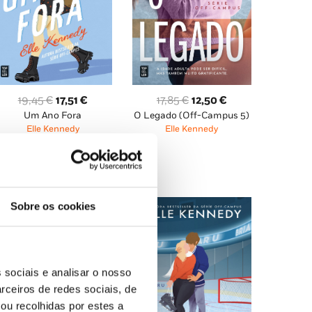
O
O
O
O
17,85
€
12,50
€
19,45
€
17,51
€
O Legado (Off-Campus 5)
preço
preço
Um Ano Fora
preço
preço
Elle Kennedy
Elle Kennedy
original
atual
original
atual
era:
é:
era:
é:
17,85 €.
12,50 €.
19,45 €.
17,51 €.
Sobre os cookies
 sociais e analisar o nosso
rceiros de redes sociais, de
ou recolhidas por estes a