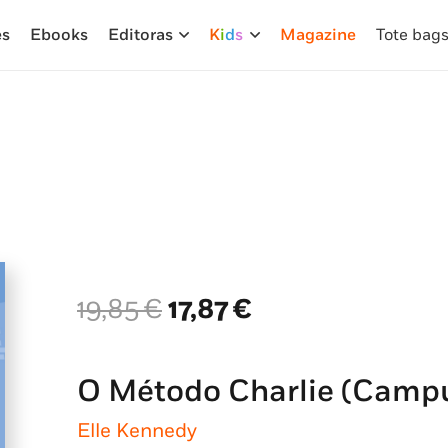
es
Ebooks
Editoras
K
i
d
s
Magazine
Tote bag
O
O
19,85
€
17,87
€
preço
preço
original
atual
era:
é:
O Método Charlie (Campu
19,85 €.
17,87 €.
Elle Kennedy