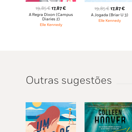
O
O
O
O
19,85
€
17,87
€
19,85
€
17,87
€
A Regra Dixon (Campus
preço
preço
A Jogada (Briar U 3)
preço
pre
Diaries 2)
Elle Kennedy
original
atual
original
atu
Elle Kennedy
era:
é:
era:
é:
19,85 €.
17,87 €.
19,85 €.
17,
Outras sugestões