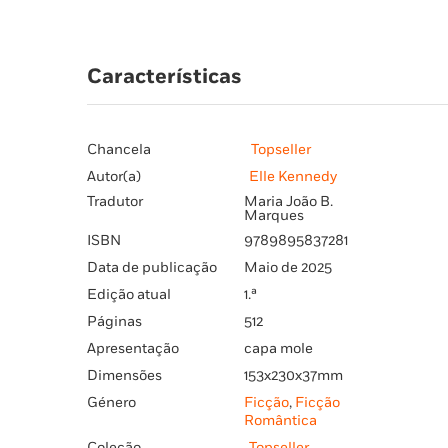
Características
Chancela
Topseller
Autor(a)
Elle Kennedy
Tradutor
Maria João B.
Marques
ISBN
9789895837281
Data de publicação
Maio de 2025
Edição atual
1.ª
Páginas
512
Apresentação
capa mole
Dimensões
153x230x37mm
Género
Ficção
,
Ficção
Romântica
Coleção
Topseller