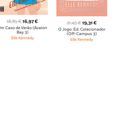
O
O
18,85
€
16,97
€
O
O
21,45
€
19,31
€
m Caso de Verão (Avalon
preço
preço
O Jogo: Ed. Colecionador
preço
preço
Bay 3)
(Off-Campus 3)
original
atual
original
atual
Elle Kennedy
Elle Kennedy
era:
é:
era:
é:
18,85 €.
16,97 €.
21,45 €.
19,31 €.