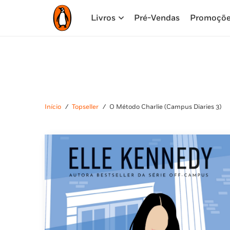
Livros
Pré-Vendas
Promoçõ
Início
/
Topseller
/
O Método Charlie (Campus Diaries 3)