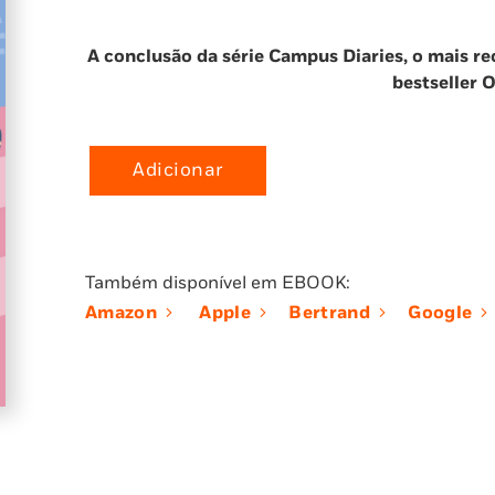
A conclusão da série Campus Diaries, o mais re
bestseller 
Adicionar
Quantidade
de
O
Método
Também disponível em EBOOK:
Charlie
Amazon
Apple
Bertrand
Google
(Campus
Diaries
3)