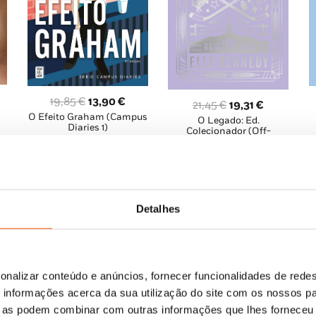
O
O
19,85
€
13,90
€
O
O
21,45
€
19,31
€
ço
O Efeito Graham (Campus
preço
preço
O Legado: Ed.
preço
preço
Diaries 1)
Colecionador (Off-
al
original
atual
original
atual
Campus 5)
Elle Kennedy
era:
é:
era:
é:
Elle Kennedy
50 €.
19,85 €.
13,90 €.
21,45 €.
19,31 €.
Detalhes
onalizar conteúdo e anúncios, fornecer funcionalidades de redes
informações acerca da sua utilização do site com os nossos pa
ue as podem combinar com outras informações que lhes forneceu 