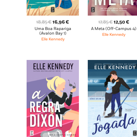
O
O
O
O
18,85
€
16,96
€
17,85
€
12,50
€
Uma Boa Rapariga
A Meta (Off-Campus 4)
preço
preço
preço
pre
(Avalon Bay 1)
Elle Kennedy
original
atual
original
atu
Elle Kennedy
era:
é:
era:
é:
18,85 €.
16,96 €.
17,85 €.
12,