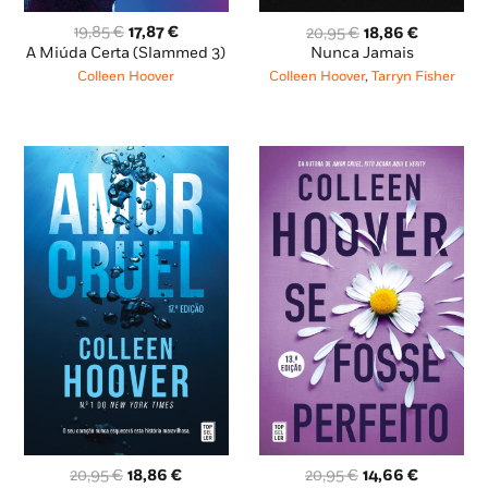
O
O
O
O
19,85
€
17,87
€
20,95
€
18,86
€
preço
preço
preço
preço
A Miúda Certa (Slammed 3)
Nunca Jamais
original
atual
original
atual
Colleen Hoover
Colleen Hoover
,
Tarryn Fisher
era:
é:
era:
é:
19,85 €.
17,87 €.
20,95 €.
18,86 €.
O
O
O
O
20,95
€
18,86
€
20,95
€
14,66
€