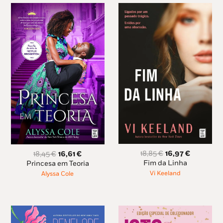
O
O
O
O
18,85
€
16,97
€
18,45
€
16,61
€
preço
preço
preço
preço
Fim da Linha
Princesa em Teoria
original
atual
original
atual
Vi Keeland
Alyssa Cole
era:
é:
era:
é:
18,85 €.
16,97 €.
18,45 €.
16,61 €.