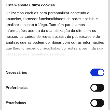
Este website utiliza cookies
Utilizamos cookies para personalizar conteúdo e
anúncios, fornecer funcionalidades de redes sociais e
analisar o nosso tráfego. Também partilhamos
informações acerca da sua utilização do site com os
nossos parceiros de redes sociais, de publicidade e de
análise, que as podem combinar com outras informações
que lhes forneceu ou recolhidas por estes a partir da sua
utilização dos respetivos serviços.
Seleção
Necessários
de
O
O
O
O
20,95
€
18,86
€
20,95
€
18,86
€
consentimento
preço
preço
preço
preço
Tudo Me Lembra de Ti: Ed.
Tudo Me Lembra de Ti
original
atual
original
atual
Limitada Filme
Colleen Hoover
Preferências
era:
é:
era:
é:
Colleen Hoover
20,95 €.
18,86 €.
20,95 €.
18,86 €.
Estatísticas