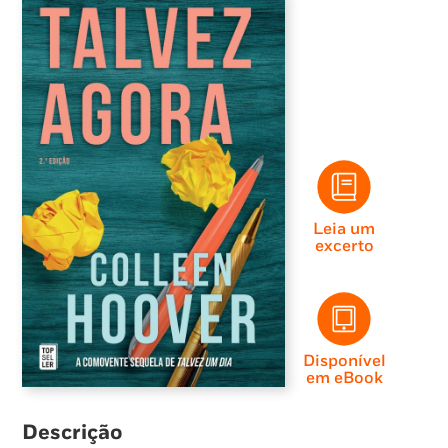
Leia um
excerto
Disponível
em eBook
Descrição