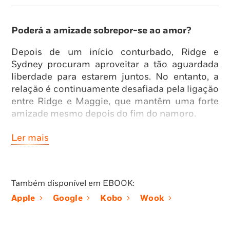
Poderá a amizade sobrepor-se ao amor?
Depois de um início conturbado, Ridge e
Sydney procuram aproveitar a tão aguardada
liberdade para estarem juntos. No entanto, a
relação é continuamente desafiada pela ligação
entre Ridge e Maggie, que mantêm uma forte
amizade mesmo depois do fim do namoro.
Quando encontra a «lista de coisas para fazer
Ler mais
antes de morrer» que iniciou durante a
adolescência, Maggie decide viver a vida ao
máximo e concretizar aquilo com que sempre
Também disponível em EBOOK:
sonhou. Apesar de a doença teimar em limitar
as suas escolhas, Maggie abraça novas
Apple
Google
Kobo
Wook
aventuras, entre as quais a possibilidade de se
deixar levar novamente pelo amor. Só que Ridge