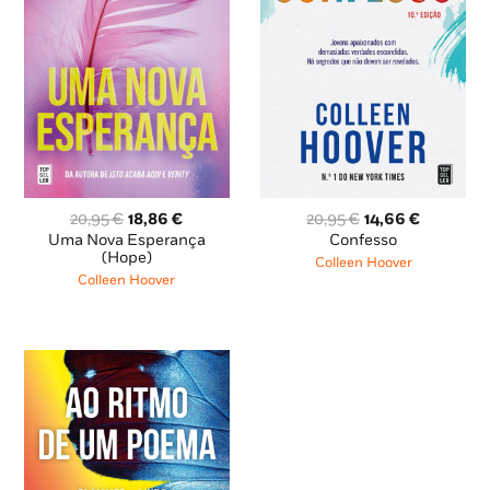
O
O
O
O
20,95
€
18,86
€
20,95
€
14,66
€
preço
preço
preço
preço
Uma Nova Esperança
Confesso
original
atual
original
atual
(Hope)
Colleen Hoover
era:
é:
era:
é:
Colleen Hoover
20,95 €.
18,86 €.
20,95 €.
14,66 €.