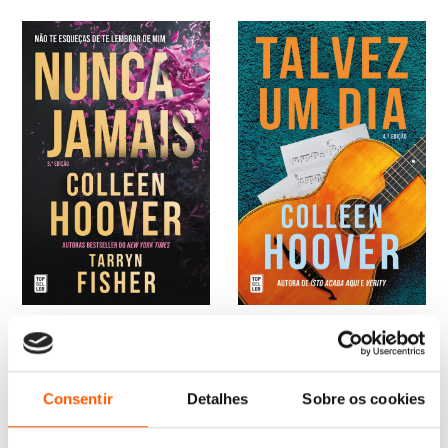
O
O
O
O
20,95
€
12,57
€
20,95
€
18,86
€
preço
preço
preço
preço
Talvez Um Dia
Nunca Jamais
original
atual
original
atual
Colleen Hoover
Colleen Hoover
,
Tarryn Fisher
era:
é:
era:
é:
20,95 €.
12,57 €.
20,95 €.
18,86 €.
Consentir
Detalhes
Sobre os cookies