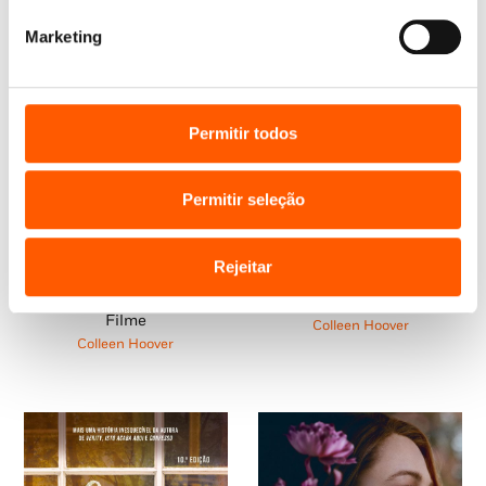
Marketing
Permitir todos
Permitir seleção
Rejeitar
O
O
O
O
20,95
€
14,66
€
20,95
€
18,86
€
preço
preço
preço
preço
Confesso
Sempre Tu – Ed. Limitada
original
atual
original
atual
Filme
Colleen Hoover
era:
é:
era:
é:
Colleen Hoover
20,95 €.
14,66 €.
20,95 €.
18,86 €.