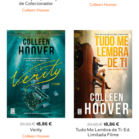
original
atual
original
atual
de Colecionador
Colleen Hoover
era:
é:
era:
é:
Colleen Hoover
20,95 €.
14,66 €.
21,95 €.
19,76 €.
O
O
O
O
20,95
€
18,86
€
20,95
€
18,86
€
preço
preço
preço
preço
Verity
Tudo Me Lembra de Ti: Ed.
original
atual
original
atual
Limitada Filme
Colleen Hoover