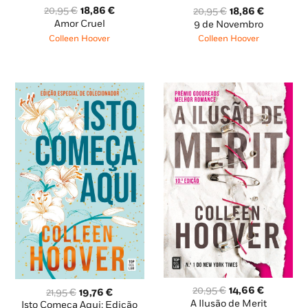
O
O
O
O
20,95
€
18,86
€
20,95
€
18,86
€
preço
preço
preço
preço
Amor Cruel
9 de Novembro
original
atual
original
atual
Colleen Hoover
Colleen Hoover
era:
é:
era:
é:
20,95 €.
18,86 €.
20,95 €.
18,86 €.
O
O
20,95
€
14,66
€
O
O
21,95
€
19,76
€
preço
preço
preço
preço
A Ilusão de Merit
Isto Começa Aqui: Edição