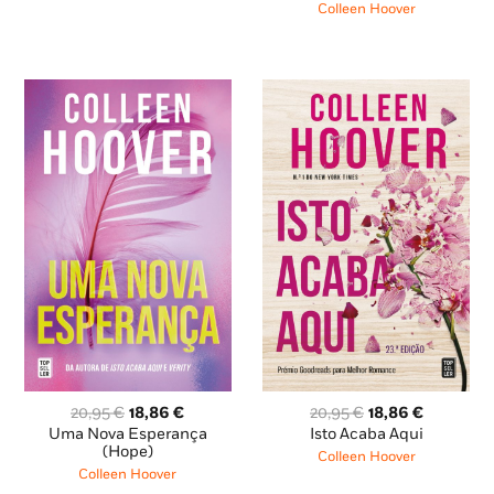
era:
é:
era:
é:
Colleen Hoover
20,95 €.
18,86 €.
20,95 €.
18,86 €.
O
O
O
O
20,95
€
18,86
€
20,95
€
18,86
€
preço
preço
preço
preço
Uma Nova Esperança
Isto Acaba Aqui
original
atual
original
atual
(Hope)
Colleen Hoover
era:
é:
era:
é:
Colleen Hoover
20,95 €.
18,86 €.
20,95 €.
18,86 €.