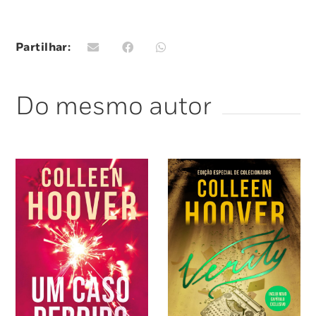
Os elogios da crítica:
«Íntimo e cru.» —
USA Today
Partilhar:
«Esta representação de um casamento em
crise é praticamente perfeita.» —
Kirkus
Do mesmo autor
Reviews