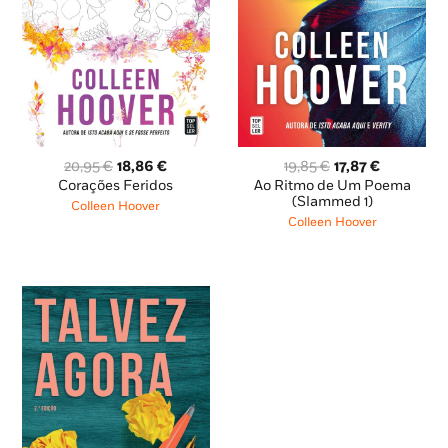
O
O
O
O
20,95
€
18,86
€
19,85
€
17,87
€
preço
preço
preço
preço
Corações Feridos
Ao Ritmo de Um Poema
original
atual
original
atual
(Slammed 1)
Colleen Hoover
era:
é:
era:
é:
Colleen Hoover
20,95 €.
18,86 €.
19,85 €.
17,87 €.