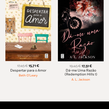
O
O
O
O
17,45
€
15,71
€
19,45
€
17,51
€
preço
preço
preço
preço
Despertar para o Amor
Dá-me Uma Razão
original
atual
original
atual
(Redemption Hills 1)
Beth O'Leary
era:
é:
era:
é:
A. L. Jackson
17,45 €.
15,71 €.
19,45 €.
17,51 €.