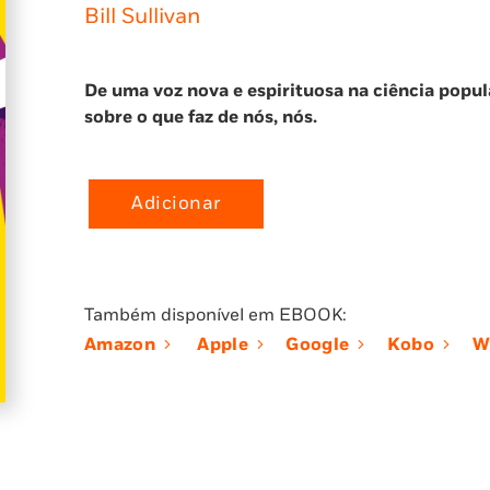
Bill Sullivan
De uma voz nova e espirituosa na ciência popul
sobre o que faz de nós, nós.
Adicionar
Quantidade
de
Prazer
em
Também disponível em EBOOK:
Conhecer-
Amazon
Apple
Google
Kobo
W
me:
Genes,
Germes
e
as
Forças