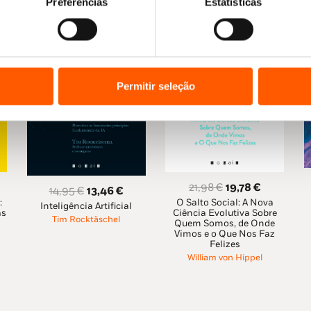
Preferências
Estatísticas
Permitir seleção
O
O
21,98
€
19,78
€
O
O
14,95
€
13,46
€
O Salto Social: A Nova
:
preço
preço
eço
Inteligência Artificial
preço
preço
Ciência Evolutiva Sobre
as
original
atual
al
Tim Rocktäschel
original
atual
Quem Somos, de Onde
Vimos e o Que Nos Faz
era:
é:
era:
é:
Felizes
21,98 €.
19,78 €.
78 €.
14,95 €.
13,46 €.
William von Hippel