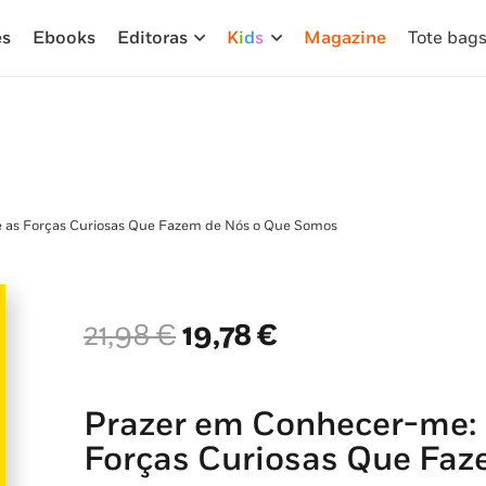
es
Ebooks
Editoras
K
i
d
s
Magazine
Tote bag
 as Forças Curiosas Que Fazem de Nós o Que Somos
O
O
21,98
€
19,78
€
preço
preço
original
atual
era:
é:
Prazer em Conhecer-me: 
21,98 €.
19,78 €.
Forças Curiosas Que Fa