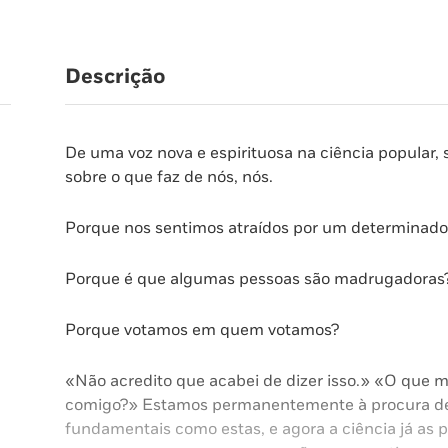
Curiosas
Que
Fazem
Descrição
de
Nós
o
De uma voz nova e espirituosa na ciência popular, 
Que
sobre o que faz de nós, nós.
Somos
Porque nos sentimos atraídos por um determinado
Porque é que algumas pessoas são madrugadoras
Porque votamos em quem votamos?
«Não acredito que acabei de dizer isso.» «O que m
comigo?» Estamos permanentemente à procura de
fundamentais como estas, e agora a ciência já as 