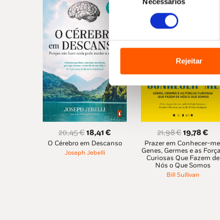
Necessários
de
consentimento
Rejeitar
O
O
O
O
20,45
€
18,41
€
21,98
€
19,78
€
O Cérebro em Descanso
preço
preço
Prazer em Conhecer-me
preço
pr
Genes, Germes e as Forç
Joseph Jebelli
original
atual
original
atu
Curiosas Que Fazem de
Nós o Que Somos
era:
é:
era:
é:
Bill Sullivan
20,45 €.
18,41 €.
21,98 €.
19,