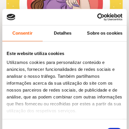
Consentir
Detalhes
Sobre os cookies
Este website utiliza cookies
Utilizamos cookies para personalizar conteúdo e
anúncios, fornecer funcionalidades de redes sociais e
analisar o nosso tráfego. Também partilhamos
informações acerca da sua utilização do site com os
nossos parceiros de redes sociais, de publicidade e de
análise, que as podem combinar com outras informações
O
O
que lhes forneceu ou recolhidas por estes a partir da sua
19,45
€
13,61
€
preço
preço
O meu parto, as minhas regras
utilização dos respetivos serviços.
original
atual
Mia Negrão
era:
é:
19,45 €.
13,61 €.
Seleção