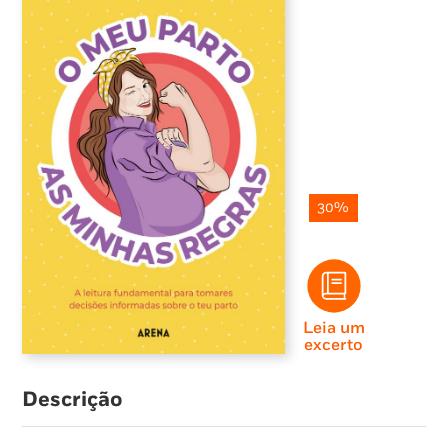
30%
Leia um
excerto
Descrição