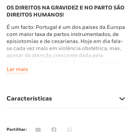
OS DIREITOS NA GRAVIDEZ E NO PARTO SÃO
DIREITOS HUMANOS!
É um facto: Portugal é um dos países da Europa
com maior taxa de partos instrumentados, de
episiotomias e de cesarianas. Hoje em dia fala-
se cada vez mais em violência obstétrica, mas,
apesar da atenção crescente dada pela
sociedade, sobressai uma dúvida: como salvar
Ler mais
as grávidas de uma experiência de parto
traumático se estas não têm informação para
perceberem que estão a ser enganadas? A
resposta está neste livro.
Características
Da autoria de Mia Negrão, advogada e
fundadora do projecto Nascer com Direitos,
este livro pretende levantar o véu aos maiores
problemas relacionados com a obstetrícia
Partilhar:
actual e
estimular o sentido crítico das