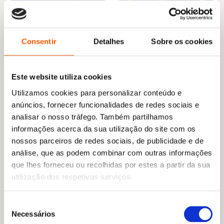
O
O
16,59
€
14,93
€
preço
preço
Consentir
Detalhes
Sobre os cookies
Dieta Cetogénica para
original
atual
Todos
O
O
21,98
€
19,78
€
era:
é:
Olivia Charlet
preço
preço
Os Códigos Energéticos
16,59 €.
14,93 €.
original
atual
Sue Morter
Este website utiliza cookies
era:
é:
21,98 €.
19,78 €.
Utilizamos cookies para personalizar conteúdo e
anúncios, fornecer funcionalidades de redes sociais e
analisar o nosso tráfego. Também partilhamos
informações acerca da sua utilização do site com os
nossos parceiros de redes sociais, de publicidade e de
análise, que as podem combinar com outras informações
que lhes forneceu ou recolhidas por estes a partir da sua
utilização dos respetivos serviços.
Seleção
Necessários
de