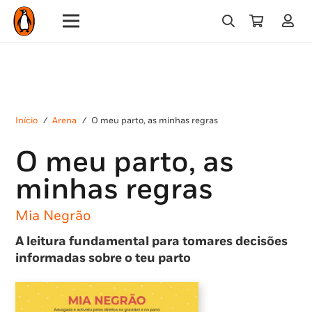
Início
/
Arena
/
O meu parto, as minhas regras
O meu parto, as
minhas regras
Mia Negrão
A leitura fundamental para tomares decisões
informadas sobre o teu parto