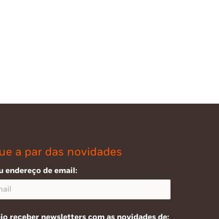
ue a par das novidades
u endereço de email:
jo receber newsletters com as novidades de: