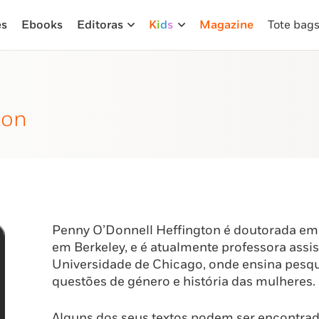
es
Ebooks
Editoras
K
i
d
s
Magazine
Tote bag
ton
Penny O’Donnell Heffington é doutorada em H
em Berkeley, e é atualmente professora assi
Universidade de Chicago, onde ensina pesqu
questões de género e história das mulheres.
Alguns dos seus textos podem ser encontra