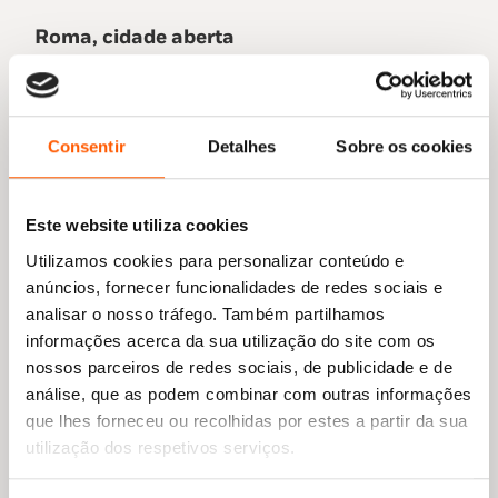
Roma, cidade aberta
Bambino a Roma
constrói-se então a partir
de reminiscências de infância e pré-
adolescência, mas depois do regresso da
Consentir
Detalhes
Sobre os cookies
família ao Brasil, a cidade de Pedro voltaria a
cruzar-se com Chico. Corria o ano de 1969,
quando o autor decide voar até Roma da
Este website utiliza cookies
companhia da mulher, Marieta Severo, então
Utilizamos cookies para personalizar conteúdo e
grávida. Apesar de ter sido anunciada
anúncios, fornecer funcionalidades de redes sociais e
publicamente como uma visita de curta
analisar o nosso tráfego. Também partilhamos
duração, tratava-se afinal de um exílio que
informações acerca da sua utilização do site com os
haveria de durar 14 longos meses. À época,
nossos parceiros de redes sociais, de publicidade e de
vivia-se a ditadura militar brasileira, que
análise, que as podem combinar com outras informações
gostava de pôr em sentido os artistas e o seu
que lhes forneceu ou recolhidas por estes a partir da sua
discurso livre. Aconselhado por Caetano
utilização dos respetivos serviços.
Veloso, depois da sua prisão pelos militares e
posterior exílio em Londres, Chico volta a