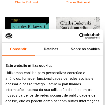
original
atual
original
atual
Charles Bukowski
Charles Bukowski
era:
é:
era:
é:
19,95 €.
17,96 €.
18,85 €.
16,95 €.
Consentir
Detalhes
Sobre os cookies
Este website utiliza cookies
Utilizamos cookies para personalizar conteúdo e
anúncios, fornecer funcionalidades de redes sociais e
analisar o nosso tráfego. Também partilhamos
O
O
informações acerca da sua utilização do site com os
19,45
€
17,52
€
O
O
13,95
€
9,77
€
preço
preço
A sul de nenhum norte
nossos parceiros de redes sociais, de publicidade e de
preço
preço
Notas de um velho nojento
original
atual
Charles Bukowski
original
atual
(Livro de Bolso)
análise, que as podem combinar com outras informações
era:
é:
era:
é: