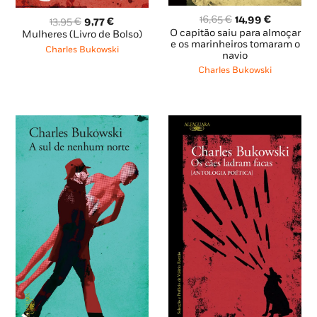
O
O
16,65
€
14,99
€
O
O
13,95
€
9,77
€
preço
preço
preço
preço
O capitão saiu para almoçar
Mulheres (Livro de Bolso)
original
atual
e os marinheiros tomaram o
original
atual
Charles Bukowski
navio
era:
é:
era:
é:
16,65 €.
14,99 €.
13,95 €.
9,77 €.
Charles Bukowski