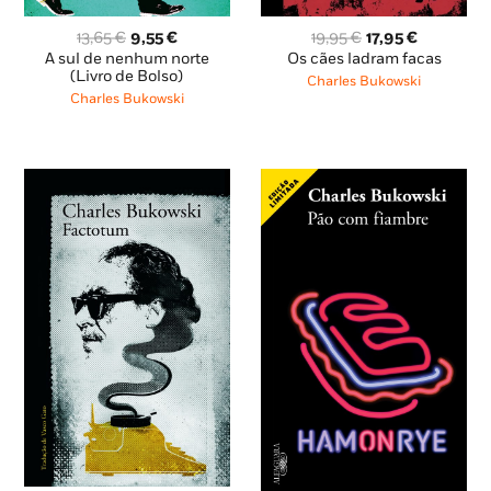
O
O
O
O
13,65
€
9,55
€
19,95
€
17,95
€
preço
preço
preço
preço
A sul de nenhum norte
Os cães ladram facas
original
atual
original
atual
(Livro de Bolso)
Charles Bukowski
era:
é:
era:
é:
Charles Bukowski
13,65 €.
9,55 €.
19,95 €.
17,95 €.