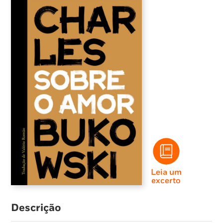
Leia um
excerto
Descrição