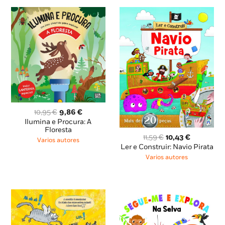
O
O
10,95
€
9,86
€
preço
preço
Ilumina e Procura: A
original
atual
Floresta
O
O
11,59
€
10,43
€
era:
é:
Varios autores
preço
preço
Ler e Construir: Navio Pirata
10,95 €.
9,86 €.
original
atual
Varios autores
era:
é:
11,59 €.
10,43 €.