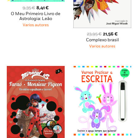
O
O
9,35
€
8,41
€
preço
preço
O Meu Primeiro Livro de
original
atual
Astrologia: Leão
era:
é:
Varios autores
9,35 €.
8,41 €.
O
O
23,95
€
21,56
€
preço
preço
Complexo brasil
original
atual
Varios autores
era:
é:
23,95 €.
21,56 €.