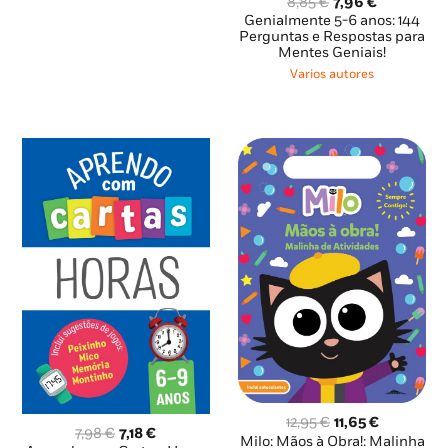
O
O
8,85
€
7,96
€
preço
preço
Genialmente 5-6 anos: 144
original
atual
Perguntas e Respostas para
Mentes Geniais!
era:
é:
8,85 €.
7,96 €.
Varios autores
O
O
12,95
€
11,65
€
O
O
7,98
€
7,18
€
preço
preço
Milo: Mãos à Obra!: Malinha