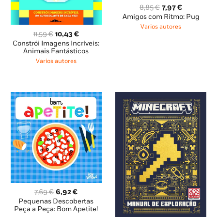
O
O
8,85
€
7,97
€
preço
preço
Amigos com Ritmo: Pug
original
atual
Varios autores
era:
é:
O
O
11,59
€
10,43
€
8,85 €.
7,97 €.
preço
preço
Constrói Imagens Incríveis:
original
atual
Animais Fantásticos
era:
é:
Varios autores
11,59 €.
10,43 €.
O
O
7,69
€
6,92
€
preço
preço
Pequenas Descobertas
original
atual
Peça a Peça: Bom Apetite!