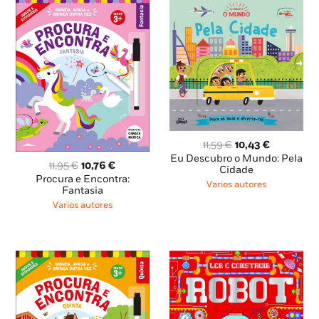
O
O
11,59
€
10,43
€
preço
preço
Eu Descubro o Mundo: Pela
O
O
11,95
€
10,76
€
original
atual
Cidade
preço
preço
Procura e Encontra:
era:
é:
Varios autores
original
atual
Fantasia
11,59 €.
10,43 €.
era:
é:
Varios autores
11,95 €.
10,76 €.