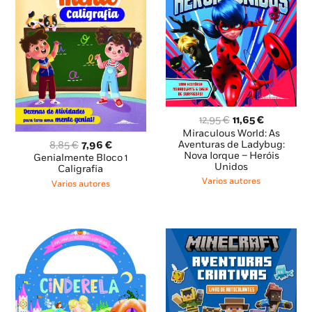
O
O
12,95
€
11,65
€
preço
preço
Miraculous World: As
O
O
original
atual
Aventuras de Ladybug:
8,85
€
7,96
€
Nova Iorque – Heróis
preço
preço
era:
é:
Genialmente Bloco 1
Unidos
original
atual
12,95 €.
11,65 €.
Caligrafia
era:
é:
Varios autores
Varios autores
8,85 €.
7,96 €.