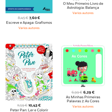
preço
preço
O Meu Primeiro Livro de
original
atual
Astrologia: Balança
era:
é:
Varios autores
9,35 €.
8,41 €.
O
O
8,45
€
7,60
€
preço
preço
Escreve e Apaga: Grafismos
original
atual
Varios autores
era:
é:
8,45 €.
7,60 €.
O
O
6,99
€
6,29
€
preço
preço
As Minhas Primeiras
original
atual
Palavras 2: As Cores
O
O
11,59
€
10,43
€
era:
é:
Varios autores
preço
preço
6,99 €.
6,29 €.
Peter Pan: Ler e Colorir