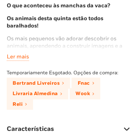
O que aconteceu às manchas da vaca?
Os animais desta quinta estão todos
baralhados!
Os mais pequenos vão adorar descobrir os
animais, aprendendo a construir imagens e a
associar palavras ao mover as peças e compor
Ler mais
os 4 puzzles deste livro interativo!
Temporariamente Esgotado. Opções de compra:
Bertrand Livreiros
Fnac
Livraria Almedina
Wook
Reli
Características