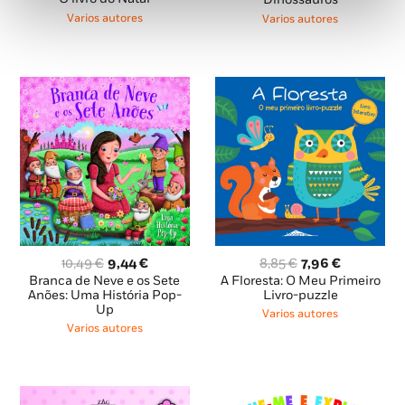
original
atual
original
atual
era:
é:
Varios autores
Varios autores
era:
é:
9,39 €.
8,45 €.
14,65 €.
13,19 €.
O
O
O
O
8,85
€
7,96
€
10,49
€
9,44
€
preço
preço
preço
preço
A Floresta: O Meu Primeiro
Branca de Neve e os Sete
original
atual
original
atual
Livro-puzzle
Anões: Uma História Pop-
Up
era:
é:
era:
é:
Varios autores
8,85 €.
7,96 €.
10,49 €.
9,44 €.
Varios autores