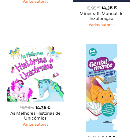
era:
é:
Varios autores
7,69 €.
6,92 €.
O
O
15,95
€
14,36
€
preço
preço
Minecraft: Manual de
original
atual
Exploração
era:
é:
Varios autores
15,95 €.
14,36 €.
O
O
15,98
€
14,38
€
preço
preço
As Melhores Histórias de
original
atual
Unicórnios
era:
é:
Varios autores
15,98 €.
14,38 €.