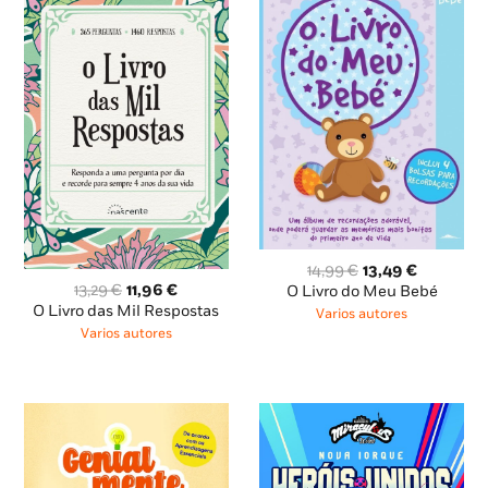
O
O
14,99
€
13,49
€
O
O
preço
preço
13,29
€
11,96
€
O Livro do Meu Bebé
preço
preço
original
atual
O Livro das Mil Respostas
Varios autores
original
atual
era:
é:
Varios autores
era:
é:
14,99 €.
13,49 €.
13,29 €.
11,96 €.