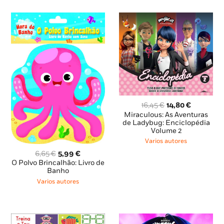
O
O
16,45
€
14,80
€
preço
preço
Miraculous: As Aventuras
original
atual
de Ladybug: Enciclopédia
Volume 2
era:
é:
16,45 €.
14,80 €.
Varios autores
O
O
6,65
€
5,99
€
preço
preço
O Polvo Brincalhão: Livro de
original
atual
Banho
era:
é:
Varios autores
6,65 €.
5,99 €.