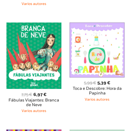
original
atual
Varios autores
era:
é:
11,59 €.
10,43 €.
O
O
5,99
€
5,39
€
preço
preço
Toca e Descobre: Hora da
original
atual
Papinha
O
O
7,75
€
6,97
€
era:
é:
preço
preço
Varios autores
Fábulas Viajantes: Branca
5,99 €.
5,39 €.
original
atual
de Neve
era:
é:
Varios autores
7,75 €.
6,97 €.