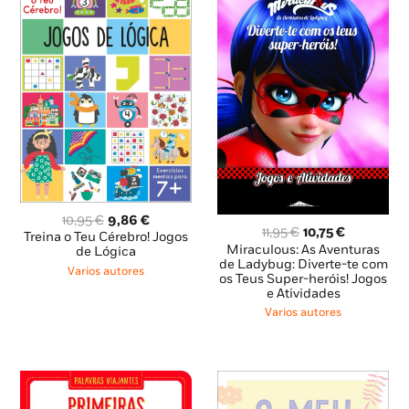
O
O
10,95
€
9,86
€
O
O
11,95
€
10,75
€
preço
preço
Treina o Teu Cérebro! Jogos
preço
preço
Miraculous: As Aventuras
original
atual
de Lógica
original
atual
de Ladybug: Diverte-te com
era:
é:
Varios autores
os Teus Super-heróis! Jogos
era:
é:
10,95 €.
9,86 €.
e Atividades
11,95 €.
10,75 €.
Varios autores