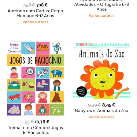
original
atual
Atividades – Ortografia 6-8
O
O
7,98
€
7,18
€
Anos
era:
é:
preço
preço
Aprendo com Cartas: Corpo
12,98 €.
11,68 €.
original
atual
Humano 6-12 Anos
Varios autores
era:
é:
Varios autores
7,98 €.
7,18 €.
O
O
9,39
€
8,45
€
preço
preço
Babytown: Animais do Zoo
original
atual
Varios autores
era:
é:
O
O
11,95
€
10,76
€
9,39 €.
8,45 €.
preço
preço
Treina o Teu Cérebro! Jogos
original
atual
de Raciocínio