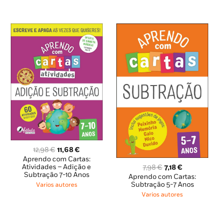
O
O
12,98
€
11,68
€
preço
preço
Aprendo com Cartas:
O
O
original
atual
Atividades – Adição e
7,98
€
7,18
€
Subtração 7-10 Anos
preço
preço
era:
é:
Aprendo com Cartas:
original
atual
12,98 €.
11,68 €.
Subtração 5-7 Anos
Varios autores
era:
é:
Varios autores
7,98 €.
7,18 €.