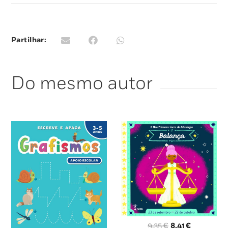
Partilhar:
Do mesmo autor
O
O
9,35
€
8,41
€