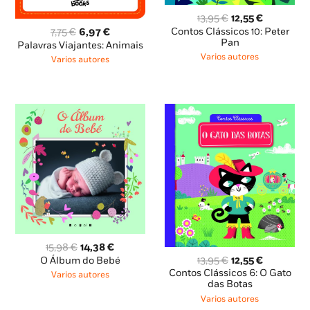
O
O
13,95
€
12,55
€
preço
preço
O
O
Contos Clássicos 10: Peter
7,75
€
6,97
€
original
atual
Pan
preço
preço
Palavras Viajantes: Animais
era:
é:
original
atual
Varios autores
Varios autores
13,95 €.
12,55 €.
era:
é:
7,75 €.
6,97 €.
O
O
15,98
€
14,38
€
preço
preço
O
O
13,95
€
12,55
€
O Álbum do Bebé
original
atual
preço
preço
Contos Clássicos 6: O Gato
Varios autores
era:
é:
original
atual
das Botas
15,98 €.
14,38 €.
era:
é:
Varios autores
13,95 €.
12,55 €.