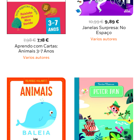
O
O
10,99
€
9,89
€
preço
preço
Janelas Surpresa: No
original
atual
Espaço
era:
é:
O
O
Varios autores
7,98
€
7,18
€
10,99 €.
9,89 €.
preço
preço
Aprendo com Cartas:
original
atual
Animais 3-7 Anos
era:
é:
Varios autores
7,98 €.
7,18 €.