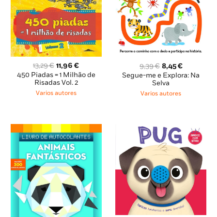
O
O
O
O
13,29
€
11,96
€
9,39
€
8,45
€
preço
preço
preço
preço
450 Piadas = 1 Milhão de
Segue-me e Explora: Na
original
atual
Risadas Vol. 2
original
atual
Selva
era:
é:
era:
é:
Varios autores
Varios autores
13,29 €.
11,96 €.
9,39 €.
8,45 €.