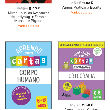
O
O
12,69
€
11,42
€
preço
preço
Vamos Praticar a Escrita
O
O
10,45
€
9,40
€
original
atual
preço
preço
Miraculous: As Aventuras
Varios autores
era:
é:
original
atual
de Ladybug 3: Faraó e
12,69 €.
11,42 €.
Monsieur Pigeon
era:
é:
10,45 €.
9,40 €.
Varios autores
O
O
12,98
€
11,68
€
preço
preço
Aprendo com Cartas: