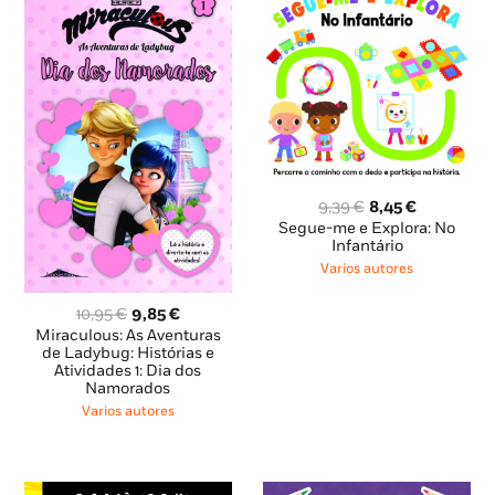
O
O
9,39
€
8,45
€
preço
preço
Segue-me e Explora: No
original
atual
Infantário
era:
é:
Varios autores
9,39 €.
8,45 €.
O
O
10,95
€
9,85
€
preço
preço
Miraculous: As Aventuras
original
atual
de Ladybug: Histórias e
Atividades 1: Dia dos
era:
é:
Namorados
10,95 €.
9,85 €.
Varios autores