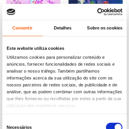
O
O
O
O
13,95
€
12,55
€
10,95
€
9,86
€
Consentir
Detalhes
Sobre os cookies
preço
preço
preço
preço
As Minhas Primeiras
PJ Masks: Conhece a Fada
original
atual
original
atual
Histórias: Meninas
Espacial Lilyfay!
era:
é:
era:
é:
Varios autores
Varios autores
13,95 €.
12,55 €.
10,95 €.
9,86 €.
Este website utiliza cookies
Utilizamos cookies para personalizar conteúdo e
anúncios, fornecer funcionalidades de redes sociais e
analisar o nosso tráfego. Também partilhamos
informações acerca da sua utilização do site com os
nossos parceiros de redes sociais, de publicidade e de
análise, que as podem combinar com outras informações
que lhes forneceu ou recolhidas por estes a partir da sua
utilização dos respetivos serviços.
O
O
5,49
€
4,94
€
Seleção
preço
preço
O Meu Primeiro Livro de
Necessários
original
atual
Madeira: Amigos do Mar
de