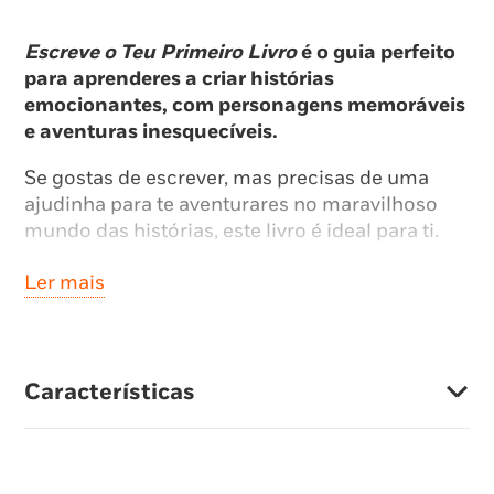
Escreve o Teu Primeiro Livro
é o guia perfeito
para aprenderes a criar histórias
emocionantes, com personagens memoráveis
e aventuras inesquecíveis.
Se gostas de escrever, mas precisas de uma
ajudinha para te aventurares no maravilhoso
mundo das histórias, este livro é ideal para ti.
Ao longo das páginas deste livro, vais encontrar
Ler mais
dicas, ideias e atividades pertidas para fazer
voar a tua imaginação e para, passo a passo,
pores em prática aquilo que aprendeste.
Características
No fim, rabisca e decora a capa deste livro, para
o transformares numa autêntica obra-prima, e
mostra-o aos teus familiares e amigos!