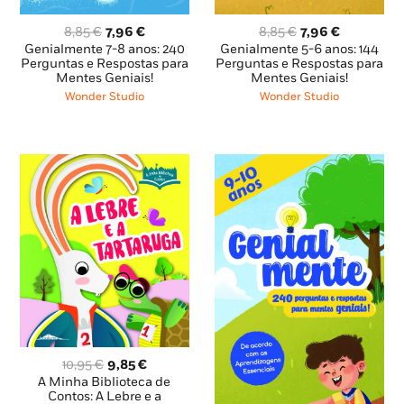
O
O
O
O
8,85
€
7,96
€
8,85
€
7,96
€
preço
preço
preço
preço
Genialmente 7-8 anos: 240
Genialmente 5-6 anos: 144
original
atual
original
atual
Perguntas e Respostas para
Perguntas e Respostas para
Mentes Geniais!
Mentes Geniais!
era:
é:
era:
é:
8,85 €.
7,96 €.
8,85 €.
7,96 €.
Wonder Studio
Wonder Studio
O
O
10,95
€
9,85
€
preço
preço
A Minha Biblioteca de
original
atual
Contos: A Lebre e a