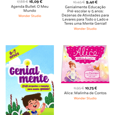
O
O
O
O
17,88
€
16,09
€
10,45
€
9,40
€
preço
preço
preço
preço
Agenda Bullet: O Meu
Genialmente Educação
original
atual
Mundo
original
atual
Pré-escolar 4-5 anos:
era:
é:
Dezenas de Atividades para
era:
é:
Wonder Studio
Levares para Todo o Lado e
17,88 €.
16,09 €.
10,45 €.
9,40 €.
Teres uma Mente Genial!
Wonder Studio
O
O
11,95
€
10,75
€
preço
preço
Alice: Malinha de Contos
original
atual
Wonder Studio
era:
é:
11,95 €.
10,75 €.