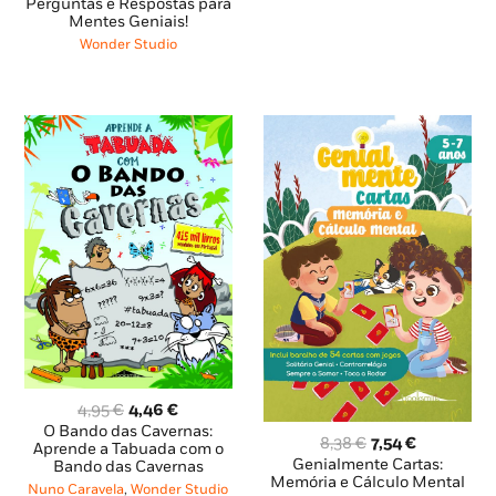
original
atual
Perguntas e Respostas para
Mentes Geniais!
era:
é:
8,85 €.
7,96 €.
Wonder Studio
O
O
4,95
€
4,46
€
preço
preço
O Bando das Cavernas:
O
O
8,38
€
7,54
€
original
atual
Aprende a Tabuada com o
preço
preço
Genialmente Cartas:
Bando das Cavernas
era:
é:
original
atual
Memória e Cálculo Mental
4,95 €.
4,46 €.
Nuno Caravela
,
Wonder Studio