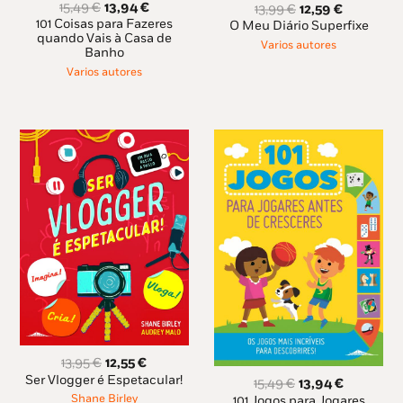
O
O
O
O
15,49
€
13,94
€
13,99
€
12,59
€
preço
preço
preço
preço
101 Coisas para Fazeres
O Meu Diário Superfixe
original
atual
quando Vais à Casa de
original
atual
Varios autores
Banho
era:
é:
era:
é:
15,49 €.
13,94 €.
13,99 €.
12,59 €.
Varios autores
O
O
13,95
€
12,55
€
preço
preço
Ser Vlogger é Espetacular!
O
O
15,49
€
13,94
€
original
atual
preço
preço
Shane Birley
101 Jogos para Jogares