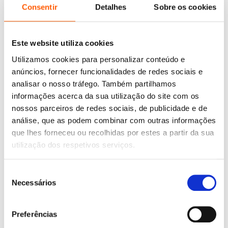
Consentir
Detalhes
Sobre os cookies
Este website utiliza cookies
Utilizamos cookies para personalizar conteúdo e
anúncios, fornecer funcionalidades de redes sociais e
analisar o nosso tráfego. Também partilhamos
informações acerca da sua utilização do site com os
nossos parceiros de redes sociais, de publicidade e de
análise, que as podem combinar com outras informações
O
O
15,95
€
14,35
€
que lhes forneceu ou recolhidas por estes a partir da sua
preço
preço
O Bando das Cavernas:
utilização dos respetivos serviços.
original
atual
MegaEnciclopedra
era:
é:
Nuno Caravela
,
Wonder Studio
15,95 €.
14,35 €.
O
O
10,45
€
9,40
€
Seleção
preço
preço
Genialmente Educação
Necessários
de
original
atual
Pré-escolar 3-4 anos:
Dezenas de Atividades para
era:
é:
consentimento
Levares para Todo o Lado e
10,45 €.
9,40 €.
Teres uma Mente Genial!
Preferências
Wonder Studio