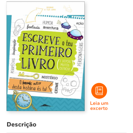
Leia um
excerto
Descrição