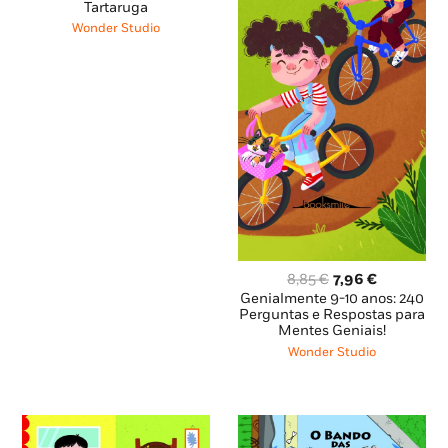
Tartaruga
era:
é:
10,95 €.
9,85 €.
Wonder Studio
O
O
8,85
€
7,96
€
preço
preço
Genialmente 9-10 anos: 240
original
atual
Perguntas e Respostas para
Mentes Geniais!
era:
é:
8,85 €.
7,96 €.
Wonder Studio