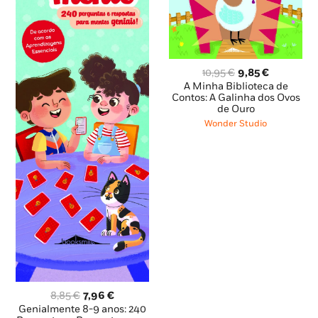
O
O
10,95
€
9,85
€
preço
preço
A Minha Biblioteca de
original
atual
Contos: A Galinha dos Ovos
de Ouro
era:
é:
10,95 €.
9,85 €.
Wonder Studio
O
O
8,85
€
7,96
€
preço
preço
Genialmente 8-9 anos: 240