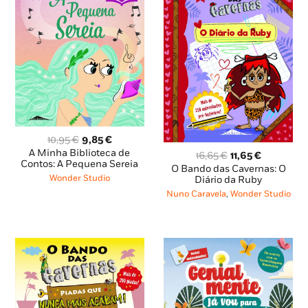
O
O
10,95
€
9,85
€
preço
preço
A Minha Biblioteca de
O
O
16,65
€
11,65
€
original
atual
Contos: A Pequena Sereia
preço
preço
O Bando das Cavernas: O
era:
é:
original
atual
Wonder Studio
Diário da Ruby
10,95 €.
9,85 €.
era:
é:
Nuno Caravela
,
Wonder Studio
16,65 €.
11,65 €.