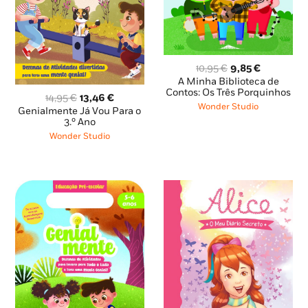
O
O
10,95
€
9,85
€
preço
preço
A Minha Biblioteca de
original
atual
Contos: Os Três Porquinhos
O
O
14,95
€
13,46
€
era:
é:
Wonder Studio
preço
preço
Genialmente Já Vou Para o
10,95 €.
9,85 €.
original
atual
3.º Ano
era:
é:
Wonder Studio
14,95 €.
13,46 €.