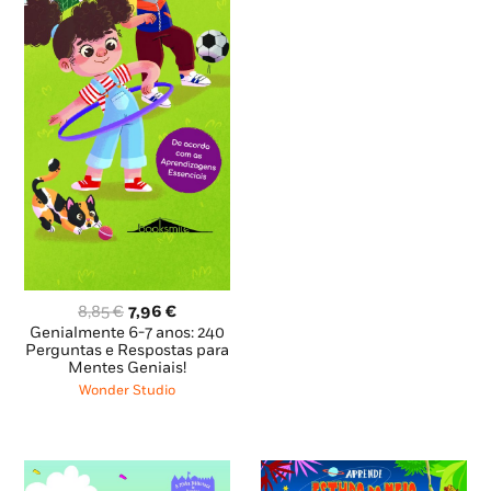
O
O
8,85
€
7,96
€
preço
preço
Genialmente 6-7 anos: 240
original
atual
Perguntas e Respostas para
Mentes Geniais!
era:
é:
8,85 €.
7,96 €.
Wonder Studio