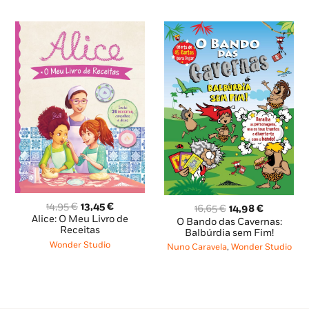
O
O
14,95
€
13,45
€
O
O
16,65
€
14,98
€
preço
preço
Alice: O Meu Livro de
preço
preço
O Bando das Cavernas:
original
atual
Receitas
original
atual
Balbúrdia sem Fim!
era:
é:
era:
é:
Wonder Studio
Nuno Caravela
,
Wonder Studio
14,95 €.
13,45 €.
16,65 €.
14,98 €.