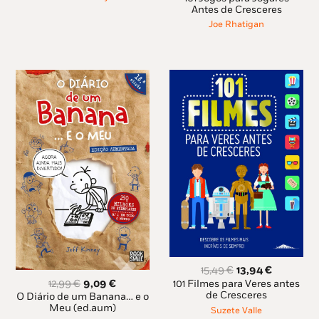
era:
é:
original
atual
Antes de Cresceres
13,95 €.
12,55 €.
era:
é:
Joe Rhatigan
15,49 €.
13,94 €.
O
O
15,49
€
13,94
€
preço
preço
O
O
12,99
€
9,09
€
101 Filmes para Veres antes
original
atual
preço
preço
de Cresceres
O Diário de um Banana… e o
era:
é:
original
atual
Meu (ed.aum)
Suzete Valle