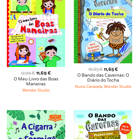
O
O
16,65
€
11,65
€
O
O
12,99
€
11,69
€
preço
preço
O Bando das Cavernas: O
preço
preço
O Meu Livro das Boas
original
atual
Diário do Tocha
original
atual
Maneiras
era:
é:
Nuno Caravela
,
Wonder Studio
era:
é:
Wonder Studio
16,65 €.
11,65 €.
12,99 €.
11,69 €.