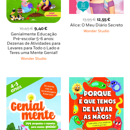
O
O
13,95
€
12,55
€
preço
preço
Alice: O Meu Diário Secreto
O
O
10,45
€
9,40
€
original
atual
Wonder Studio
preço
preço
Genialmente Educação
era:
é:
original
atual
Pré-escolar 5-6 anos:
13,95 €.
12,55 €.
Dezenas de Atividades para
era:
é:
Levares para Todo o Lado e
10,45 €.
9,40 €.
Teres uma Mente Genial!
Wonder Studio