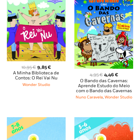
O
O
10,95
€
9,85
€
preço
preço
A Minha Biblioteca de
O
O
4,95
€
4,46
€
original
atual
Contos: O Rei Vai Nu
preço
preço
O Bando das Cavernas:
era:
é:
Wonder Studio
original
atual
Aprende Estudo do Meio
10,95 €.
9,85 €.
com o Bando das Cavernas
era:
é:
4,95 €.
4,46 €.
Nuno Caravela
,
Wonder Studio