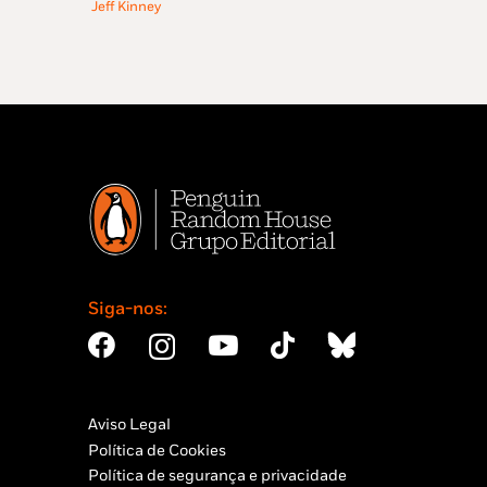
15,49 €.
13,94 €.
era:
é:
Jeff Kinney
12,99 €.
9,09 €.
Siga-nos:
Aviso Legal
Política de Cookies
Política de segurança e privacidade