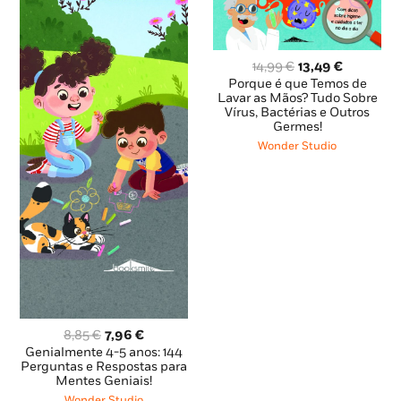
O
O
14,99
€
13,49
€
preço
preço
Porque é que Temos de
original
atual
Lavar as Mãos? Tudo Sobre
Vírus, Bactérias e Outros
era:
é:
Germes!
14,99 €.
13,49 €.
Wonder Studio
O
O
8,85
€
7,96
€
preço
preço
Genialmente 4-5 anos: 144
original
atual
Perguntas e Respostas para
Mentes Geniais!
era:
é:
8,85 €.
7,96 €.
Wonder Studio