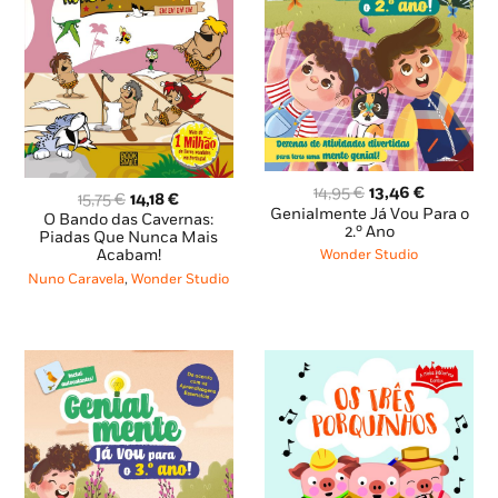
O
O
14,95
€
13,46
€
O
O
15,75
€
14,18
€
preço
preço
Genialmente Já Vou Para o
preço
preço
O Bando das Cavernas:
original
atual
2.º Ano
original
atual
Piadas Que Nunca Mais
era:
é:
Acabam!
Wonder Studio
era:
é:
14,95 €.
13,46 €.
15,75 €.
14,18 €.
Nuno Caravela
,
Wonder Studio