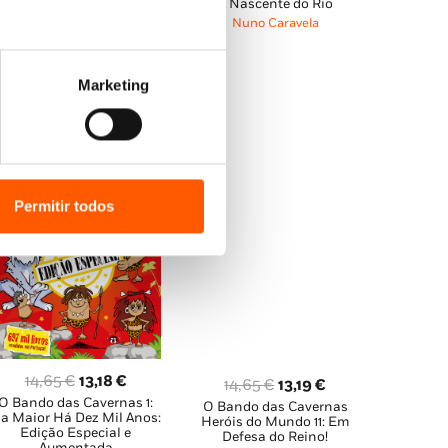
O Incrível Rapaz-Aranha
A Nascente do Rio
original
atual
original
atual
Nuno Caravela
Nuno Caravela
era:
é:
era:
é:
12,85 €.
11,57 €.
12,85 €.
11,57 €.
Marketing
Permitir todos
O
O
14,65
€
13,18
€
O
O
14,65
€
13,19
€
O Bando das Cavernas 1:
preço
preço
O Bando das Cavernas
preço
preço
a Maior Há Dez Mil Anos:
Heróis do Mundo 11: Em
original
atual
original
atual
Edição Especial e
Defesa do Reino!
Aumentada