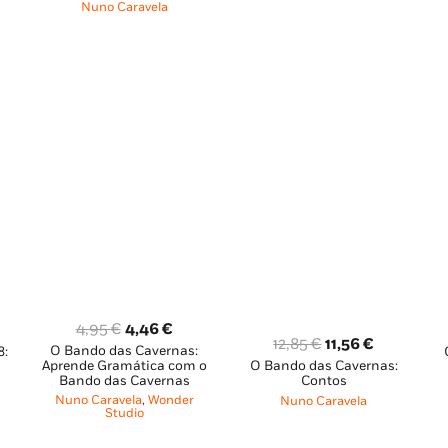
era:
é:
12,85 €.
8,99 €.
Nuno Caravela
14,65 €.
13,19 €.
18 €.
O
O
4,95
€
4,46
€
O
O
12,85
€
11,56
€
O Bando das Cavernas:
preço
preço
8:
ço
Aprende Gramática com o
O Bando das Cavernas:
preço
preço
original
atual
al
Bando das Cavernas
Contos
original
atual
era:
é:
Nuno Caravela
,
Wonder
Nuno Caravela
Studio
era:
é:
4,95 €.
4,46 €.
56 €.
12,85 €.
11,56 €.