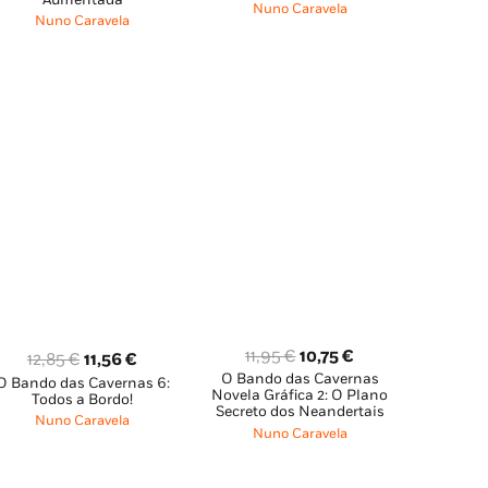
era:
é:
era:
é:
Nuno Caravela
Nuno Caravela
14,65 €.
13,18 €.
14,65 €.
13,19 €.
O
O
11,95
€
10,75
€
O
O
12,85
€
11,56
€
O Bando das Cavernas
preço
preço
O Bando das Cavernas 6:
preço
preço
Novela Gráfica 2: O Plano
Todos a Bordo!
original
atual
original
atual
Secreto dos Neandertais
Nuno Caravela
era:
é:
Nuno Caravela
era:
é:
11,95 €.
10,75 €.
12,85 €.
11,56 €.