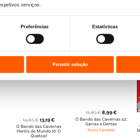
al
Que Susto!
O Bando das Cavernas:
preço
preço
original
atual
respetivos serviços.
Atividades 1
Nuno Caravela
original
atual
era:
é:
Nuno Caravela
65 €.
era:
é:
12,85 €.
11,56 €.
6,65 €.
5,99 €.
Preferências
Estatísticas
Permitir seleção
O
O
12,85
€
8,99
€
O Bando das Cavernas 42:
O
O
preço
preço
14,65
€
13,19
€
Garras e Dentes
O Bando das Cavernas
preço
preço
original
atual
ço
Nuno Caravela
N
Heróis do Mundo 10: O
original
atual
era:
é:
al
Quetzal!