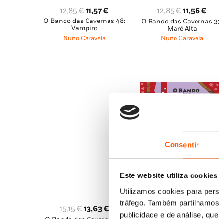
O
O
O
O
12,85
€
11,57
€
12,85
€
11,56
€
O Bando das Cavernas 48:
preço
preço
O Bando das Cavernas 3
preço
pre
Vampiro
Maré Alta
original
atual
original
atu
Nuno Caravela
Nuno Caravela
era:
é:
era:
é:
12,85 €.
11,57 €.
12,85 €.
11,
Consentir
Este website utiliza cookies
Utilizamos cookies para pers
O
O
16,65
€
11,65
€
tráfego. Também partilhamos 
O
O
15,15
€
13,63
€
O Bando das Cavernas: 
preço
pr
publicidade e de análise, q
Diário da Ruby