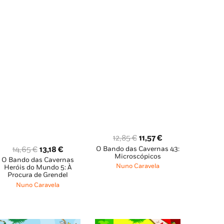
O
O
12,85
€
11,57
€
O
O
O Bando das Cavernas 43:
14,65
€
13,18
€
preço
preço
Microscópicos
O Bando das Cavernas
preço
preço
original
atual
Nuno Caravela
Heróis do Mundo 5: À
original
atual
era:
é:
Procura de Grendel
era:
é:
12,85 €.
11,57 €.
Nuno Caravela
14,65 €.
13,18 €.