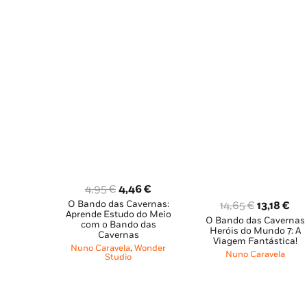
O
O
4,95
€
4,46
€
O Bando das Cavernas:
O
O
preço
preço
14,65
€
13,18
€
Aprende Estudo do Meio
O Bando das Cavernas
preço
pre
original
atual
com o Bando das
Heróis do Mundo 7: A
Cavernas
original
atu
era:
é:
Viagem Fantástica!
Nuno Caravela
,
Wonder
era:
é:
4,95 €.
4,46 €.
Nuno Caravela
Studio
14,65 €.
13,