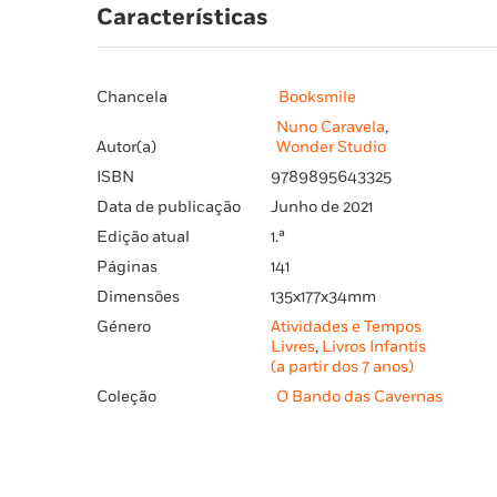
Características
Chancela
Booksmile
Nuno Caravela
,
Autor(a)
Wonder Studio
ISBN
9789895643325
Data de publicação
Junho de 2021
Edição atual
1.ª
Páginas
141
Dimensões
135x177x34mm
Género
Atividades e Tempos
Livres
,
Livros Infantis
(a partir dos 7 anos)
Coleção
O Bando das Cavernas