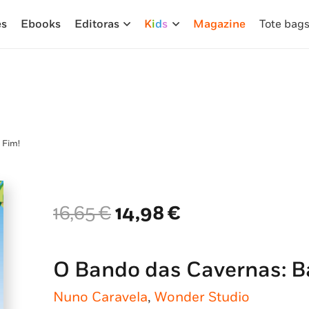
es
Ebooks
Editoras
K
i
d
s
Magazine
Tote bag
 Fim!
O
O
16,65
€
14,98
€
preço
preço
original
atual
era:
é:
O Bando das Cavernas: B
16,65 €.
14,98 €.
Nuno Caravela
,
Wonder Studio