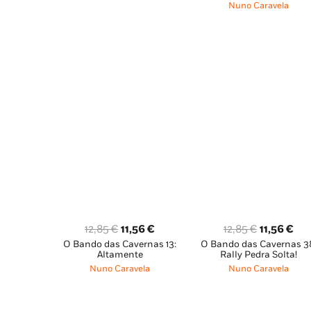
12,85 €.
11,56 €.
era:
é:
Nuno Caravela
14,65 €.
13,
O
O
O
O
12,85
€
11,56
€
12,85
€
11,56
€
O Bando das Cavernas 13:
O Bando das Cavernas 3
preço
preço
preço
pre
Altamente
Rally Pedra Solta!
original
atual
original
atu
Nuno Caravela
Nuno Caravela
era:
é:
era:
é:
12,85 €.
11,56 €.
12,85 €.
11,