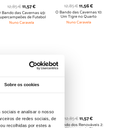
O
O
12,85
€
11,56
€
O
O
12,85
€
11,57
€
O Bando das Cavernas 10:
preço
preço
 Bando das Cavernas 49:
preço
preço
Um Tigre no Quarto
upercampeões de Futebol
original
atual
original
atual
Nuno Caravela
Nuno Caravela
era:
é:
era:
é:
12,85 €.
11,56 €.
12,85 €.
11,57 €.
Sobre os cookies
 sociais e analisar o nosso
O
O
O
O
12,85
€
11,57
€
12,85
€
11,57
€
rceiros de redes sociais, de
 Bando das Cavernas 45:
preço
preço
O Bando dos Renováveis 2:
preço
preço
ou recolhidas por estes a