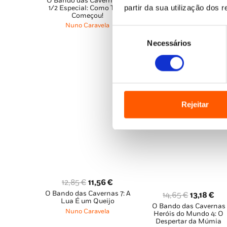
O Bando das Cavernas 19
preço
preço
original
atu
Nuno Caravela
,
Wonder
partir da sua utilização dos 
1/2 Especial: Como Tudo
original
atual
era:
é:
Studio
Começou!
era:
é:
16,65 €.
11,
Nuno Caravela
Seleção
15,15 €.
13,63 €.
Necessários
de
consentimento
Rejeitar
O
O
12,85
€
11,56
€
O Bando das Cavernas 7: A
preço
preço
O
O
14,65
€
13,18
€
Lua É um Queijo
original
atual
O Bando das Cavernas
preço
pre
Nuno Caravela
Heróis do Mundo 4: O
era:
é:
original
atu
Despertar da Múmia