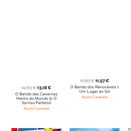
O
O
12,85
€
11,57
€
O Bando dos Renováveis 1:
preço
preço
O
O
14,65
€
13,18
€
Um Lugar ao Sol
O Bando das Cavernas
original
atual
preço
preço
ço
Nuno Caravela
Heróis do Mundo 9: O
era:
é:
original
atual
al
Sorriso Perfeito!
12,85 €.
11,57 €.
era:
é:
Nuno Caravela
14,65 €.
13,18 €.
18 €.