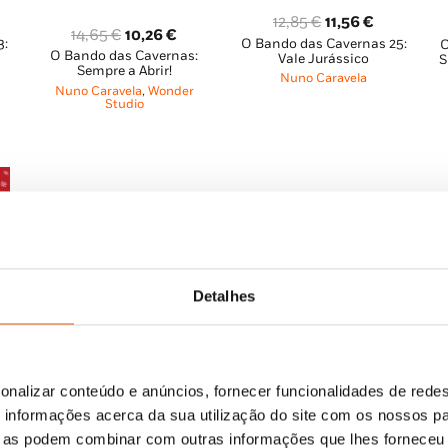
O
O
12,85
€
11,56
€
O
O
14,65
€
10,26
€
3:
O Bando das Cavernas 25:
ço
preço
preço
O
O Bando das Cavernas:
preço
preço
Vale Jurássico
S
al
original
atual
Sempre a Abrir!
Nuno Caravela
original
atual
Nuno Caravela
,
Wonder
era:
é:
era:
é:
Studio
56 €.
12,85 €.
11,56 €.
14,65 €.
10,26 €.
Detalhes
onalizar conteúdo e anúncios, fornecer funcionalidades de redes
O
O
12,85
€
11,56
€
informações acerca da sua utilização do site com os nossos pa
O
eço
O
O
6,65
€
5,99
€
O Bando das Cavernas 19:
preço
preço
O
ue as podem combinar com outras informações que lhes forneceu 