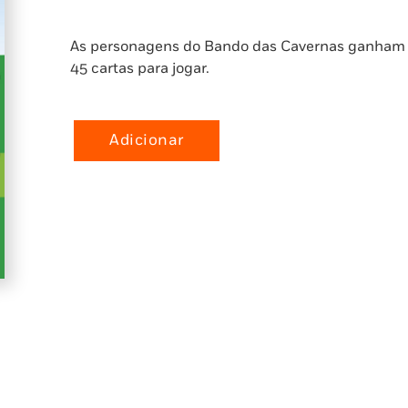
As personagens do Bando das Cavernas ganham for
45 cartas para jogar.
Adicionar
Quantidade
de
O
Bando
das
Cavernas:
Balbúrdia
sem
Fim!