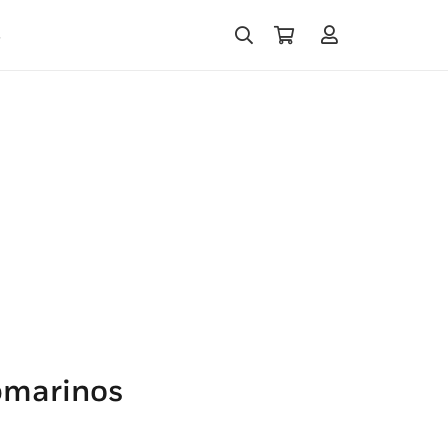
s
bmarinos