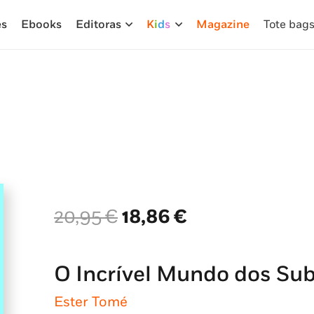
es
Ebooks
Editoras
K
i
d
s
Magazine
Tote bag
O
O
20,95
€
18,86
€
preço
preço
original
atual
era:
é:
O Incrível Mundo dos Su
20,95 €.
18,86 €.
Ester Tomé