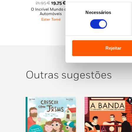
O
O
21,95
€
19,75
€
Seleção
O Incrível Mundo dos
preço
preço
Necessários
de
Automóveis
original
atual
consentimento
Ester Tomé
era:
é:
21,95 €.
19,75 €.
Rejeitar
Outras sugestões