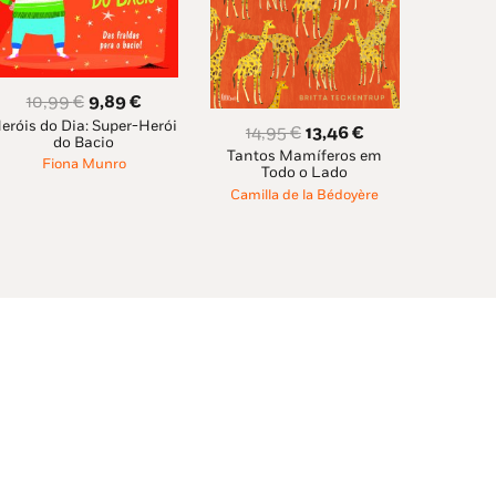
O
O
10,99
€
9,89
€
eróis do Dia: Super-Herói
preço
preço
O
O
14,95
€
13,46
€
do Bacio
original
atual
Tantos Mamíferos em
preço
preço
Fiona Munro
Todo o Lado
era:
é:
original
atual
Camilla de la Bédoyère
10,99 €.
9,89 €.
era:
é:
14,95 €.
13,46 €.