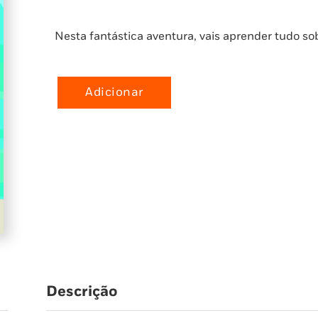
Nesta fantástica aventura, vais aprender tudo sob
Adicionar
Quantidade
de
O
Incrível
Mundo
dos
Submarinos
Descrição