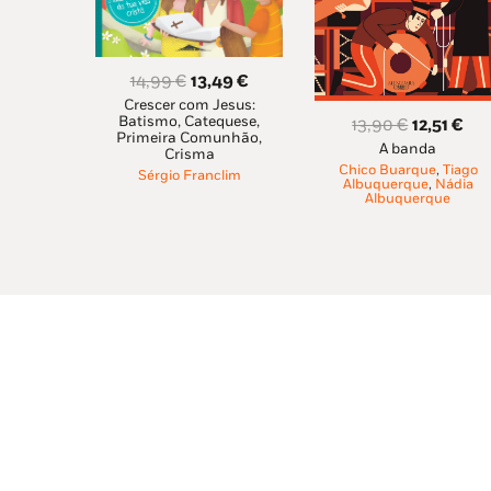
O
O
14,99
€
13,49
€
Crescer com Jesus:
preço
preço
Batismo, Catequese,
O
O
13,90
€
12,51
€
original
atual
Primeira Comunhão,
A banda
preço
pre
Crisma
era:
é:
Chico Buarque
,
Tiago
original
atu
Sérgio Franclim
14,99 €.
13,49 €.
Albuquerque
,
Nádia
Albuquerque
era:
é:
13,90 €.
12,5