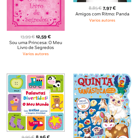
O
O
8,85
€
7,97
€
preço
preço
Amigos com Ritmo: Panda
original
atual
Varios autores
era:
é:
8,85 €.
7,97 €.
O
O
13,99
€
12,59
€
preço
preço
Sou uma Princesa: O Meu
original
atual
Livro de Segredos
era:
é:
Varios autores
13,99 €.
12,59 €.
O
O
9,95
€
8,96
€