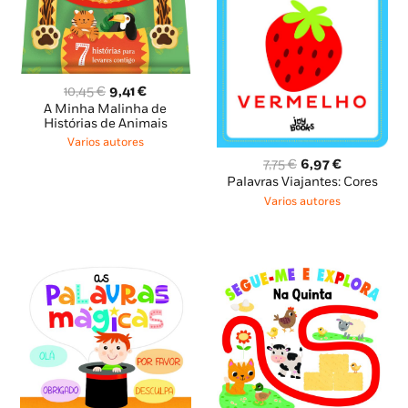
O
O
10,45
€
9,41
€
preço
preço
A Minha Malinha de
original
atual
Histórias de Animais
era:
é:
Varios autores
10,45 €.
9,41 €.
O
O
7,75
€
6,97
€
preço
preço
Palavras Viajantes: Cores
original
atual
Varios autores
era:
é:
7,75 €.
6,97 €.