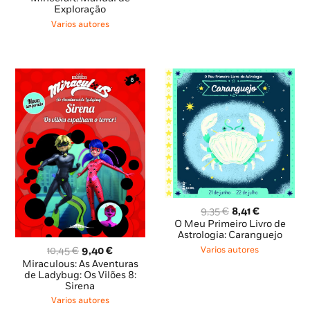
original
atual
Exploração
era:
é:
Varios autores
15,95 €.
14,36 €.
O
O
9,35
€
8,41
€
preço
preço
O Meu Primeiro Livro de
original
atual
Astrologia: Caranguejo
era:
é:
O
O
Varios autores
10,45
€
9,40
€
9,35 €.
8,41 €.
preço
preço
Miraculous: As Aventuras
original
atual
de Ladybug: Os Vilões 8:
Sirena
era:
é:
10,45 €.
9,40 €.
Varios autores