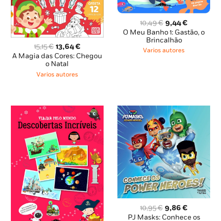
O
O
10,49
€
9,44
€
preço
preço
O Meu Banho 1: Gastão, o
original
atual
Brincalhão
O
O
15,15
€
13,64
€
era:
é:
Varios autores
preço
preço
A Magia das Cores: Chegou
10,49 €.
9,44 €.
original
atual
o Natal
era:
é:
Varios autores
15,15 €.
13,64 €.
O
O
10,95
€
9,86
€
preço
preço
PJ Masks: Conhece os