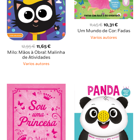
O
O
11,45
€
10,31
€
preço
preço
Um Mundo de Cor: Fadas
original
atual
Varios autores
era:
é:
O
O
12,95
€
11,65
€
11,45 €.
10,31 €.
preço
preço
Milo: Mãos à Obra!: Malinha
original
atual
de Atividades
era:
é:
Varios autores
12,95 €.
11,65 €.