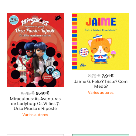
O
O
8,79
€
7,91
€
preço
preço
Jaime 6: Feliz? Triste? Com
original
atual
Medo?
era:
é:
O
O
10,45
€
9,40
€
Varios autores
8,79 €.
7,91 €.
preço
preço
Miraculous: As Aventuras
original
atual
de Ladybug: Os Vilões 7:
Urso Piurso e Riposte
era:
é:
10,45 €.
9,40 €.
Varios autores