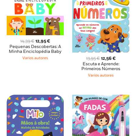
O
O
14,39
€
12,95
€
preço
preço
Pequenas Descobertas: A
original
atual
Minha Enciclopédia Baby
era:
é:
O
O
13,95
€
12,56
€
Varios autores
14,39 €.
12,95 €.
preço
preço
Escuta e Aprende:
original
atual
Primeiros Números
era:
é:
Varios autores
13,95 €.
12,56 €.