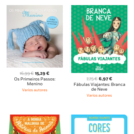
O
O
16,99
€
15,29
€
O
O
preço
preço
7,75
€
6,97
€
Os Primeiros Passos:
preço
preço
original
atual
Menino
Fábulas Viajantes: Branca
original
atual
era:
é:
de Neve
Varios autores
era:
é:
16,99 €.
15,29 €.
Varios autores
7,75 €.
6,97 €.