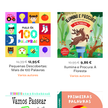
O
O
14,39
€
12,95
€
O
O
10,95
€
9,86
€
preço
preço
Pequenas Descobertas:
preço
preço
Ilumina e Procura: A
original
atual
Mais de 100 Palavras
original
atual
Floresta
era:
é:
era:
é:
Varios autores
Varios autores
14,39 €.
12,95 €.
10,95 €.
9,86 €.