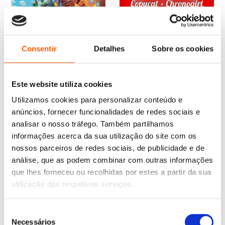
Consentir
Detalhes
Sobre os cookies
Este website utiliza cookies
Utilizamos cookies para personalizar conteúdo e
O
O
10,45
€
9,40
€
anúncios, fornecer funcionalidades de redes sociais e
preço
preço
Miraculous: As Aventuras
O
O
15,95
€
14,36
€
original
atual
analisar o nosso tráfego. Também partilhamos
de Ladybug 2: Copycat e
preço
preço
Minecraft: Minecraft
Chronogirl
era:
é:
original
atual
Legends
informações acerca da sua utilização do site com os
10,45 €.
9,40 €.
Varios autores
era:
é:
Varios autores
nossos parceiros de redes sociais, de publicidade e de
15,95 €.
14,36 €.
análise, que as podem combinar com outras informações
que lhes forneceu ou recolhidas por estes a partir da sua
utilização dos respetivos serviços.
Seleção
Necessários
de