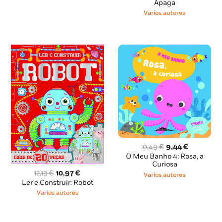
Apaga
era:
é:
11,95 €.
10,76 €.
Varios autores
O
O
10,49
€
9,44
€
preço
preço
O Meu Banho 4: Rosa, a
original
atual
Curiosa
O
O
era:
é:
12,19
€
10,97
€
Varios autores
preço
preço
10,49 €.
9,44 €.
Ler e Construir: Robot
original
atual
Varios autores
era:
é:
12,19 €.
10,97 €.