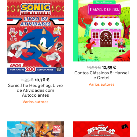
O
O
13,95
€
12,55
€
preço
preço
Contos Clássicos 8: Hansel
original
atual
e Gretel
O
O
11,95
€
10,76
€
era:
é:
preço
preço
Varios autores
Sonic:The Hedgehog: Livro
13,95 €.
12,55 €.
original
atual
de Atividades com
Autocolantes
era:
é:
11,95 €.
10,76 €.
Varios autores