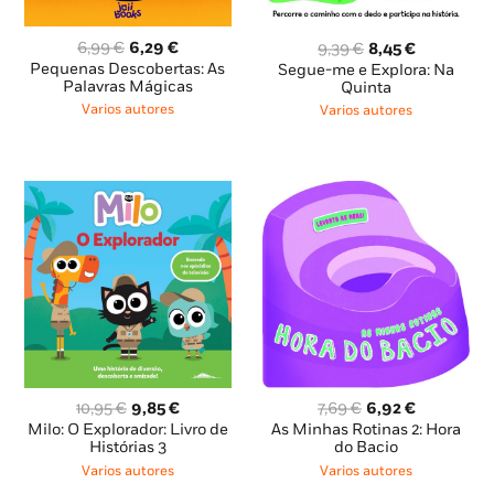
O
O
O
O
6,99
€
6,29
€
9,39
€
8,45
€
preço
preço
preço
preço
Pequenas Descobertas: As
Segue-me e Explora: Na
original
atual
Palavras Mágicas
original
atual
Quinta
era:
é:
era:
é:
Varios autores
Varios autores
6,99 €.
6,29 €.
9,39 €.
8,45 €.
O
O
O
O
10,95
€
9,85
€
7,69
€
6,92
€
preço
preço
preço
preço
Milo: O Explorador: Livro de
As Minhas Rotinas 2: Hora
original
atual
original
atual
Histórias 3
do Bacio
era:
é:
era:
é:
Varios autores
Varios autores
10,95 €.
9,85 €.
7,69 €.
6,92 €.