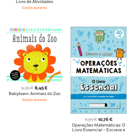
original
atual
Livro de Atividades
era:
é:
Varios autores
8,45 €.
7,61 €.
O
O
9,39
€
8,45
€
preço
preço
Babytown: Animais do Zoo
original
atual
Varios autores
era:
é:
9,39 €.
8,45 €.
O
O
11,95
€
10,76
€
preço
preço
Operações Matemáticas: O
original
atual
Livro Essencial – Escreve e