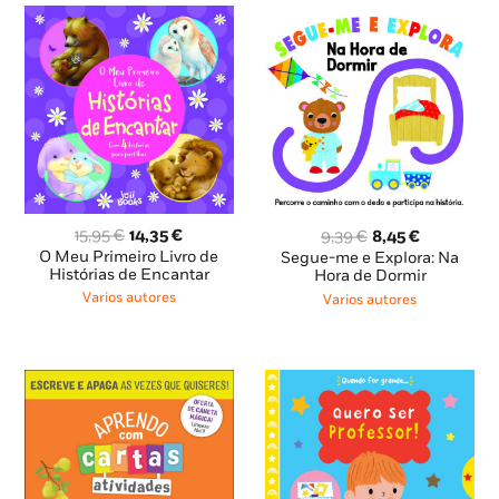
O
O
O
O
15,95
€
14,35
€
9,39
€
8,45
€
preço
preço
preço
preço
O Meu Primeiro Livro de
Segue-me e Explora: Na
original
atual
Histórias de Encantar
original
atual
Hora de Dormir
era:
é:
era:
é:
Varios autores
Varios autores
15,95 €.
14,35 €.
9,39 €.
8,45 €.