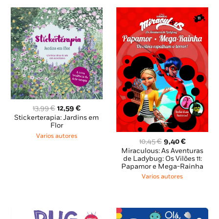
O
O
13,99
€
12,59
€
preço
preço
Stickerterapia: Jardins em
original
atual
Flor
era:
é:
Varios autores
O
O
10,45
€
9,40
€
13,99 €.
12,59 €.
preço
preço
Miraculous: As Aventuras
original
atual
de Ladybug: Os Vilões 11:
Papamor e Mega-Rainha
era:
é:
10,45 €.
9,40 €.
Varios autores