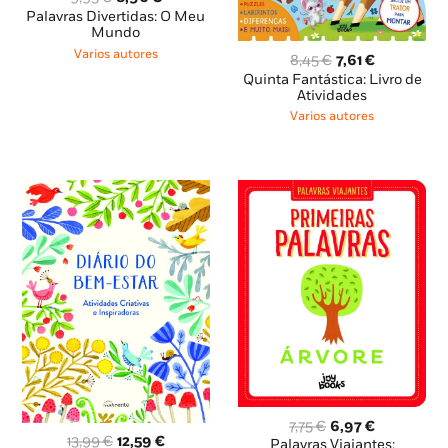
preço
preço
Palavras Divertidas: O Meu
original
atual
Mundo
era:
é:
Varios autores
O
O
8,45
€
7,61
€
9,95 €.
8,96 €.
preço
preço
Quinta Fantástica: Livro de
original
atual
Atividades
era:
é:
Varios autores
8,45 €.
7,61 €.
O
O
7,75
€
6,97
€
O
O
13,99
€
12,59
€
preço
preço
Palavras Viajantes: