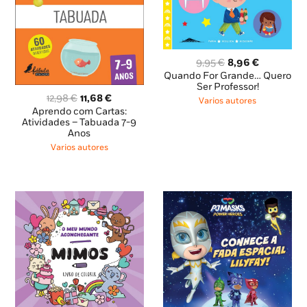
O
O
9,95
€
8,96
€
preço
preço
Quando For Grande… Quero
original
atual
Ser Professor!
O
O
12,98
€
11,68
€
era:
é:
Varios autores
preço
preço
9,95 €.
8,96 €.
Aprendo com Cartas:
original
atual
Atividades – Tabuada 7-9
Anos
era:
é:
12,98 €.
11,68 €.
Varios autores