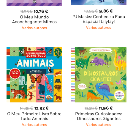
O
O
O
O
10,95
€
9,86
€
11,95
€
10,76
€
preço
preço
preço
preço
PJ Masks: Conhece a Fada
O Meu Mundo
original
atual
original
atual
Espacial Lilyfay!
Aconchegante: Mimos
era:
é:
era:
é:
Varios autores
Varios autores
10,95 €.
9,86 €.
11,95 €.
10,76 €.
O
O
O
O
14,35
€
12,92
€
13,29
€
11,96
€
preço
preço
preço
preço
O Meu Primeiro Livro Sobre
Primeiras Curiosidades:
original
atual
original
atual
Tudo: Animais
Dinossauros Gigantes
era:
é:
era:
é:
Varios autores
Varios autores
14,35 €.
12,92 €.
13,29 €.
11,96 €.