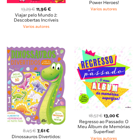
original
atual
Power Heroes!
era:
é:
O
O
13,29
€
11,96
€
Varios autores
10,95 €.
9,86 €.
preço
preço
Viajar pelo Mundo 2:
original
atual
Descobertas Incríveis
era:
é:
Varios autores
13,29 €.
11,96 €.
O
O
18,57
€
13,00
€
preço
preço
Regresso ao Passado: O
original
atual
Meu Álbum de Memórias
O
O
8,45
€
7,61
€
Superfixe!
era:
é:
preço
preço
Dinossauros Divertidos:
18,57 €.
13,00 €.
Varios autores