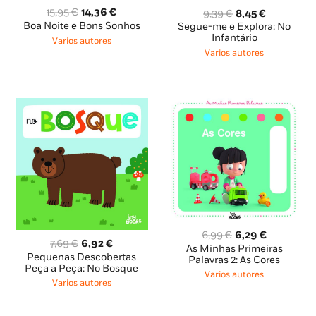
O
O
O
O
15,95
€
14,36
€
9,39
€
8,45
€
preço
preço
preço
preço
Boa Noite e Bons Sonhos
Segue-me e Explora: No
original
atual
original
atual
Infantário
Varios autores
era:
é:
era:
é:
Varios autores
15,95 €.
14,36 €.
9,39 €.
8,45 €.
O
O
6,99
€
6,29
€
O
O
7,69
€
6,92
€
preço
preço
As Minhas Primeiras
preço
preço
Pequenas Descobertas
original
atual
Palavras 2: As Cores
original
atual
Peça a Peça: No Bosque
era:
é:
Varios autores
era:
é:
Varios autores
6,99 €.
6,29 €.
7,69 €.
6,92 €.