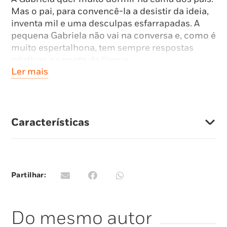
Mas o pai, para convencê-la a desistir da ideia,
inventa mil e uma desculpas esfarrapadas. A
pequena Gabriela não vai na conversa e, como é
muito espertalhona, tem sempre respostas
criativas na ponta da língua.
Ler mais
E no fim? Quem será que vai ganhar este
desafio?
Um livro maravilhoso que explora as etapas
Características
próprias do crescimento das crianças: o
relacionamento entre pais e filhos e as
dinâmicas da hora de dormir.
Sobre a ilustradora:
Partilhar:
?Jo Franco (Joana Franco)
é ilustradora e
animadora 2D de formação. Estudou em Lisboa
Do mesmo autor
e em Austin, Estados Unidos, onde se