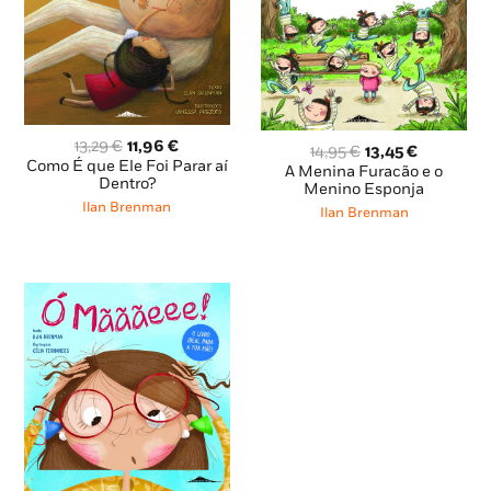
O
O
13,29
€
11,96
€
O
O
14,95
€
13,45
€
preço
preço
Como É que Ele Foi Parar aí
preço
preço
A Menina Furacão e o
original
atual
Dentro?
original
atual
Menino Esponja
era:
é:
era:
é:
Ilan Brenman
Ilan Brenman
13,29 €.
11,96 €.
14,95 €.
13,45 €.