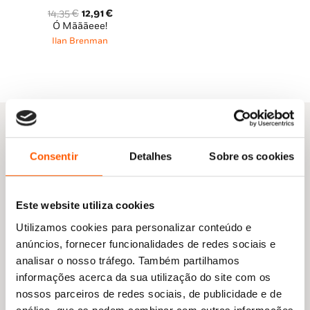
O
O
14,35
€
12,91
€
preço
preço
Ó Mãããeee!
original
atual
Ilan Brenman
era:
é:
14,35 €.
12,91 €.
Consentir
Detalhes
Sobre os cookies
Outras sugestões
Este website utiliza cookies
Utilizamos cookies para personalizar conteúdo e
anúncios, fornecer funcionalidades de redes sociais e
analisar o nosso tráfego. Também partilhamos
informações acerca da sua utilização do site com os
nossos parceiros de redes sociais, de publicidade e de