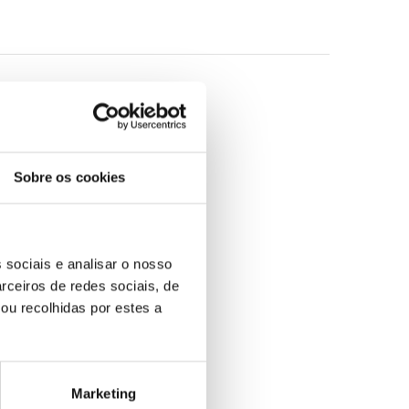
Sobre os cookies
 sociais e analisar o nosso
rceiros de redes sociais, de
O
O
14,95
€
13,45
€
ou recolhidas por estes a
A Menina Furacão e o
preço
preço
Menino Esponja
original
atual
Ilan Brenman
era:
é:
14,95 €.
13,45 €.
Marketing