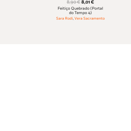
O
O
8,90
€
8,01
€
10,49 €.
9,44 €.
Feitiço Quebrado (Portal
preço
preço
do Tempo 4)
original
atual
Sara Rodi
,
Vera Sacramento
era:
é:
8,90 €.
8,01 €.