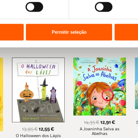
Permitir seleção
O
O
14,35
€
12,91
€
O
O
13,95
€
12,55
€
A Joaninha Salva as
preço
preço
Abelhas
O Halloween dos Lápis
preço
preço
original
atual