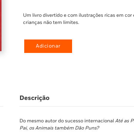
Um livro divertido e com ilustrações ricas em cor
crianças não tem limites.
Adicionar
Quantidade
de
Pai,
os
Animais
também
Dão
Descrição
Puns?
Do mesmo autor do sucesso internacional
Até as 
Pai, os Animais também Dão Puns?