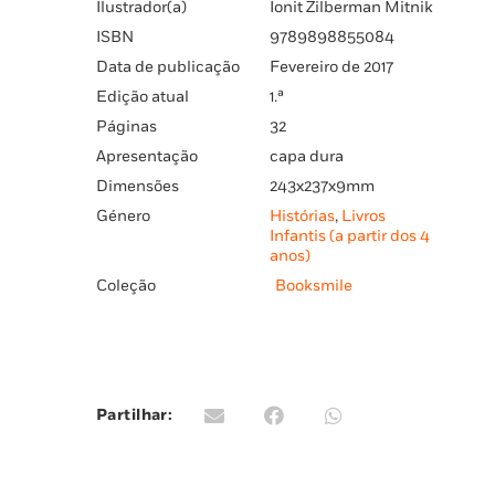
Ilustrador(a)
Ionit Zilberman Mitnik
ISBN
9789898855084
Data de publicação
Fevereiro de 2017
Edição atual
1.ª
Páginas
32
Apresentação
capa dura
Dimensões
243x237x9mm
Género
Histórias
,
Livros
Infantis (a partir dos 4
anos)
Coleção
Booksmile
Partilhar: