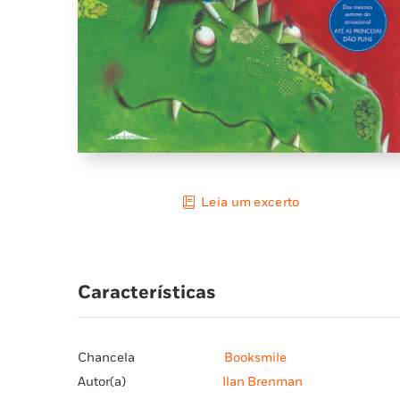
Leia um excerto
Características
Chancela
Booksmile
Autor(a)
Ilan Brenman