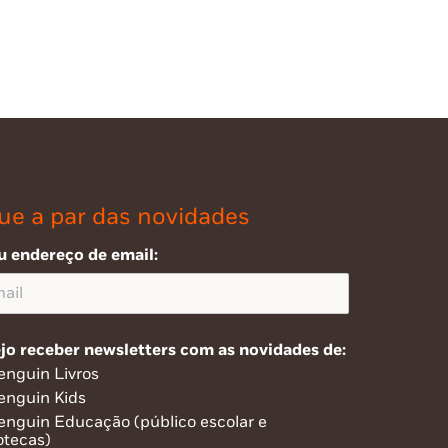
ue a par das novidades
u endereço de email:
jo receber newsletters com as novidades de:
enguin Livros
enguin Kids
enguin Educação (público escolar e
otecas)