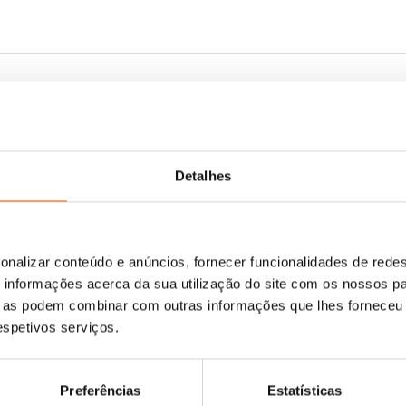
Detalhes
onalizar conteúdo e anúncios, fornecer funcionalidades de redes
O
O
O
O
13,29
€
11,96
€
13,29
€
11,96
€
informações acerca da sua utilização do site com os nossos pa
Posso Dormir na Vossa
preço
preço
Até as Princesas Dão Puns
preço
preço
r
ço
ue as podem combinar com outras informações que lhes forneceu 
Cama?
Ilan Brenman
original
atual
original
atual
al
respetivos serviços.
Ilan Brenman
era:
é:
era:
é:
13,29 €.
11,96 €.
13,29 €.
11,96 €.
96 €.
Preferências
Estatísticas