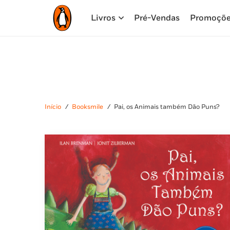
Livros
Pré-Vendas
Promoçõ
Início
/
Booksmile
/
Pai, os Animais também Dão Puns?