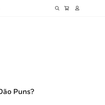
s
 Dão Puns?