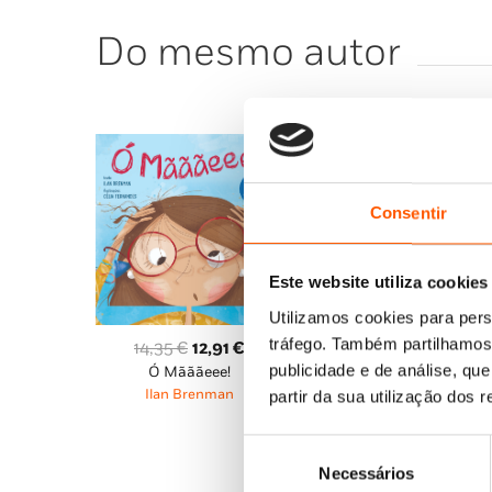
Do mesmo autor
Consentir
Este website utiliza cookies
Utilizamos cookies para pers
O
O
13,29
€
11,96
€
tráfego. Também partilhamos 
O
O
14,35
€
12,91
€
Como É que Ele Foi Para
preço
pre
publicidade e de análise, q
Ó Mãããeee!
preço
preço
aí Dentro?
original
atu
Ilan Brenman
partir da sua utilização dos 
original
atual
Ilan Brenman
era:
é:
era:
é:
13,29 €.
11,
Seleção
14,35 €.
12,91 €.
Necessários
de