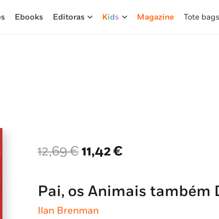
es
Ebooks
Editoras
K
i
d
s
Magazine
Tote bag
O
O
12,69
€
11,42
€
preço
preço
original
atual
era:
é:
Pai, os Animais também
12,69 €.
11,42 €.
Ilan Brenman