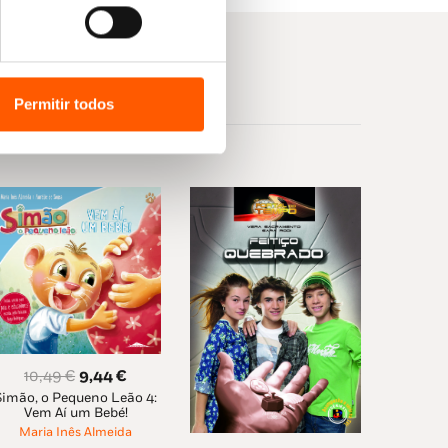
Permitir todos
O
O
10,49
€
9,44
€
Simão, o Pequeno Leão 4:
preço
preço
Vem Aí um Bebé!
original
atual
Maria Inês Almeida
era:
é: