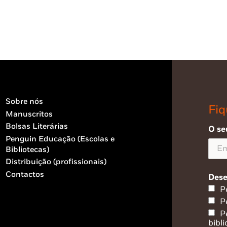
Sobre nós
Fiq
Manuscritos
Bolsas Literárias
O se
Penguin Educação (Escolas e
Bibliotecas)
Distribuição (profissionais)
Contactos
Dese
P
P
P
bibli