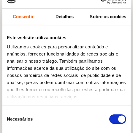
Consentir
Detalhes
Sobre os cookies
Este website utiliza cookies
Utilizamos cookies para personalizar conteúdo e
anúncios, fornecer funcionalidades de redes sociais e
analisar o nosso tráfego. Também partilhamos
informações acerca da sua utilização do site com os
nossos parceiros de redes sociais, de publicidade e de
análise, que as podem combinar com outras informações
que lhes forneceu ou recolhidas por estes a partir da sua
O
O
13,29
€
11,96
€
utilização dos respetivos serviços.
preço
preço
Posso Dormir na Vossa Cama?
original
atual
Ilan Brenman
era:
é:
Seleção
13,29 €.
11,96 €.
Necessários
de
consentimento