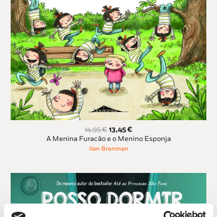
O
O
14,95
€
13,45
€
preço
preço
A Menina Furacão e o Menino Esponja
original
atual
Ilan Brenman
era:
é:
14,95 €.
13,45 €.