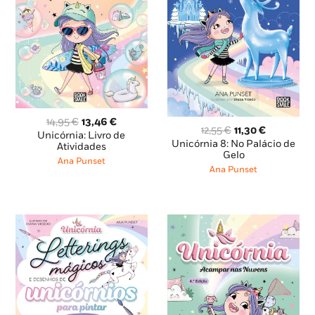
O
O
14,95
€
13,46
€
O
O
12,55
€
11,30
€
preço
preço
Unicórnia: Livro de
preço
preço
Unicórnia 8: No Palácio de
original
atual
Atividades
original
atual
Gelo
era:
é:
Ana Punset
era:
é:
Ana Punset
14,95 €.
13,46 €.
12,55 €.
11,30 €.