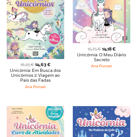
O
O
15,75
€
14,18
€
preço
preço
Unicórnia: O Meu Diário
original
atual
Secreto
O
O
16,25
€
14,63
€
era:
é:
Ana Punset
preço
preço
15,75 €.
14,18 €.
Unicórnia: Em Busca dos
original
atual
Unicórnios 2: Viagem ao
País das Fadas
era:
é:
16,25 €.
14,63 €.
Ana Punset