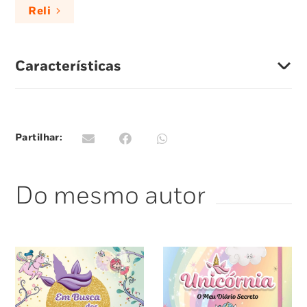
Reli
unicórnios.
A magia vai fazer-te voar entre nuvens de
algodão-doce!
Características
Partilhar:
Do mesmo autor