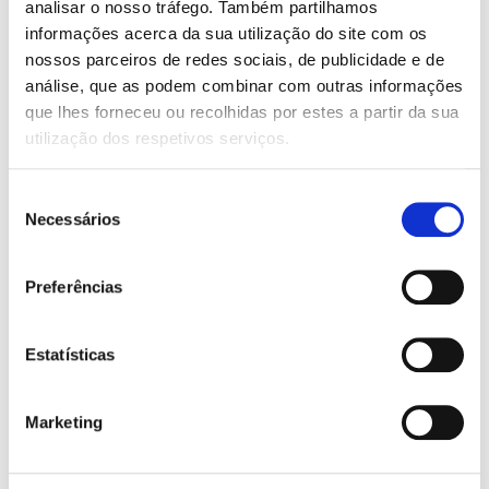
analisar o nosso tráfego. Também partilhamos
informações acerca da sua utilização do site com os
nossos parceiros de redes sociais, de publicidade e de
O
O
O
O
12,55
€
11,30
€
12,55
€
8,79
€
preço
preço
preço
preço
Unicórnia 7: Uns Patins
Unicórnia 1: Uma Brilhante
análise, que as podem combinar com outras informações
original
atual
original
atual
Voadores
Confusão
que lhes forneceu ou recolhidas por estes a partir da sua
era:
é:
era:
é:
Ana Punset
Ana Punset
utilização dos respetivos serviços.
12,55 €.
11,30 €.
12,55 €.
8,79 €.
Seleção
Necessários
de
consentimento
Preferências
Estatísticas
Marketing