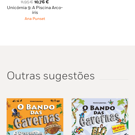
O
O
11,95
€
10,76
€
preço
preço
Unicórnia 9: A Piscina Arco-
original
atual
íris
era:
é:
Ana Punset
11,95 €.
10,76 €.
Outras sugestões