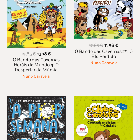
O
O
12,85
€
11,56
€
preço
preço
O Bando das Cavernas 29: O
O
O
14,65
€
13,18
€
original
atual
Elo Perdido
preço
preço
O Bando das Cavernas
era:
é:
Nuno Caravela
original
atual
Heróis do Mundo 4: O
12,85 €.
11,56 €.
Despertar da Múmia
era:
é:
14,65 €.
13,18 €.
Nuno Caravela