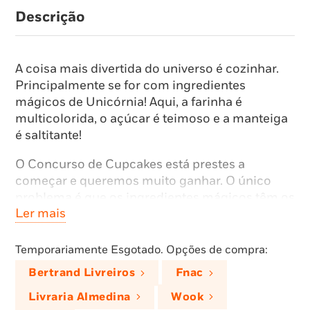
Descrição
A coisa mais divertida do universo é cozinhar.
Principalmente se for com ingredientes
mágicos de Unicórnia! Aqui, a farinha é
multicolorida, o açúcar é teimoso e a manteiga
é saltitante!
O Concurso de Cupcakes está prestes a
começar e queremos muito ganhar. O único
problema é que os ingredientes mágicos têm os
Ler mais
seus segredos… e os nossos cupcakes
escondem uma surpresa!
Temporariamente Esgotado. Opções de compra:
Conseguiremos que a receita não seja um
Bertrand Livreiros
Fnac
desastre?
Livraria Almedina
Wook
Bem-vindo a Unicórnia, a cidade dos