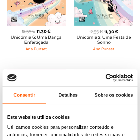
O
O
O
O
12,55
€
11,30
€
12,55
€
11,30
€
preço
preço
preço
preço
Unicórnia 6: Uma Dança
Unicórnia 2: Uma Festa de
original
atual
original
atual
Enfeitiçada
Sonho
era:
é:
era:
é:
Ana Punset
Ana Punset
12,55 €.
11,30 €.
12,55 €.
11,30 €.
Consentir
Detalhes
Sobre os cookies
Este website utiliza cookies
Utilizamos cookies para personalizar conteúdo e
anúncios, fornecer funcionalidades de redes sociais e