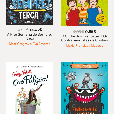
O
O
14,95
€
13,45
€
O
O
10,95
€
9,85
€
preço
preço
A Pior Semana de Sempre:
preço
preço
O Clube dos Cientistas 1: Os
original
atual
Terça
original
atual
Contrabandistas de Cristais
era:
é:
Matt Cosgrove
,
Eva Amores
era:
é:
Maria Francisca Macedo
14,95 €.
13,45 €.
10,95 €.
9,85 €.