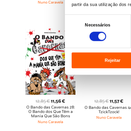
Nuno Caravela
Nuno Caravela
partir da sua utilização dos 
era:
é:
era:
é:
12,85 €.
8,9
12,85 €.
11,56 €.
Seleção
Necessários
de
consentimento
Rejeitar
O
O
O
O
12,85
€
11,56
€
12,85
€
11,57
€
O Bando das Cavernas 28:
preço
preço
O Bando das Cavernas 4
preço
pre
O Bando dos Que Têm a
TzickTzock!
original
atual
original
atu
Mania Que São Bons
Nuno Caravela
era:
é:
era:
é:
Nuno Caravela
12,85 €.
11,56 €.
12,85 €.
11,5