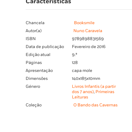
Características
Chancela
Booksmile
Autor(a)
Nuno Caravela
ISBN
9789898831569
Data de publicação
Fevereiro de 2016
Edição atual
9.ª
Páginas
128
Apresentação
capa mole
Dimensões
140x185x10mm
Género
Livros Infantis (a partir
dos 7 anos)
,
Primeiras
Leituras
Coleção
O Bando das Cavernas