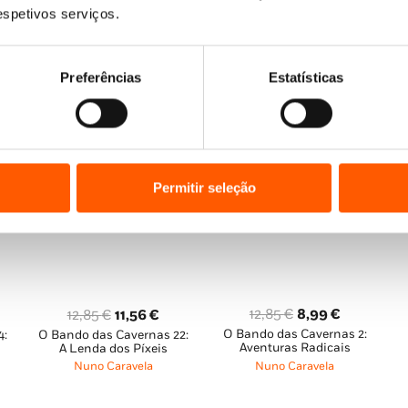
original
atual
Nuno Caravela
Nuno Caravela
,
Wonder
respetivos serviços.
era:
é:
era:
é:
Studio
9 €.
12,85 €.
11,57 €.
16,65 €.
14,98 €.
Preferências
Estatísticas
Permitir seleção
O
O
O
O
12,85
€
8,99
€
12,85
€
11,56
€
O Bando das Cavernas 2:
preço
preço
O Bando das Cavernas 22:
4:
preço
preço
ço
Aventuras Radicais
A Lenda dos Píxeis
original
atual
original
atual
al
Nuno Caravela
Nuno Caravela
era:
é:
era:
é:
12,85 €.
8,99 €.
12,85 €.
11,56 €.
7 €.