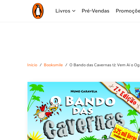
Livros
Pré-Vendas
Promoçõ
Início
/
Booksmile
/
O Bando das Cavernas 12: Vem Aí o O