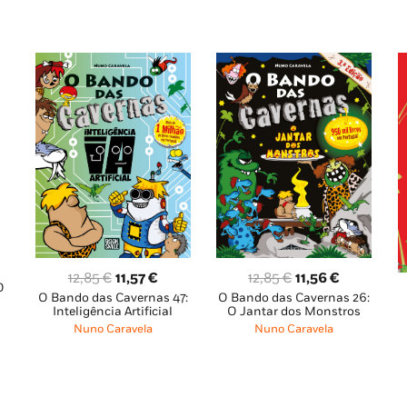
O
O
O
O
12,85
€
11,56
€
12,85
€
11,57
€
O
eço
O Bando das Cavernas 26:
O Bando das Cavernas 47:
preço
preço
preço
preço
al
O Jantar dos Monstros
Inteligência Artificial
original
atual
original
atual
Nuno Caravela
Nuno Caravela
era:
é:
era:
é:
65 €.
12,85 €.
11,56 €.
12,85 €.
11,57 €.