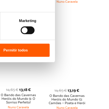
Bando das Cavernas
Nuno Caravela
era:
é:
era:
é:
Nuno Caravela
,
Wonder
Studio
4,95 €.
4,46 €.
12,85 €.
11,56 €.
Marketing
Permitir todos
O
O
14,65
€
13,18
€
O
O
14,65
€
13,19
€
O Bando das Cavernas
preço
preço
O Bando das Cavernas
preço
preço
Heróis do Mundo 9: O
Heróis do Mundo 13:
original
atual
original
atual
Sorriso Perfeito!
Camões – Poeta e Herói
era:
é:
Nuno Caravela
era:
é:
Nuno Caravela