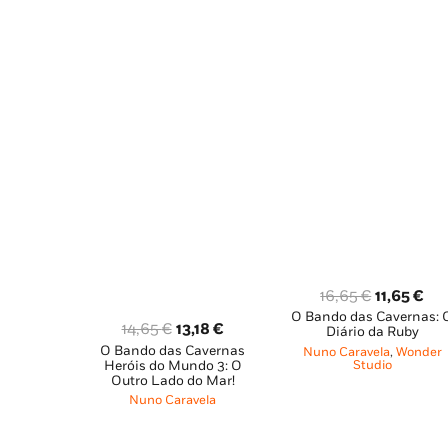
O
O
16,65
€
11,65
€
O Bando das Cavernas: 
preço
pr
O
O
14,65
€
13,18
€
Diário da Ruby
original
atu
O Bando das Cavernas
preço
preço
Nuno Caravela
,
Wonder
era:
é:
Studio
Heróis do Mundo 3: O
original
atual
Outro Lado do Mar!
16,65 €.
11,
era:
é:
Nuno Caravela
14,65 €.
13,18 €.