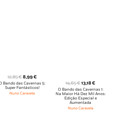
O
O
12,85
€
8,99
€
O
O
14,65
€
13,18
€
O Bando das Cavernas 5:
preço
preço
Super Fantásticos!
O Bando das Cavernas 1:
preço
preço
original
atual
Nuno Caravela
Na Maior Há Dez Mil Anos:
original
atual
era:
é:
Edição Especial e
Aumentada
era:
é:
12,85 €.
8,99 €.
Nuno Caravela
14,65 €.
13,18 €.