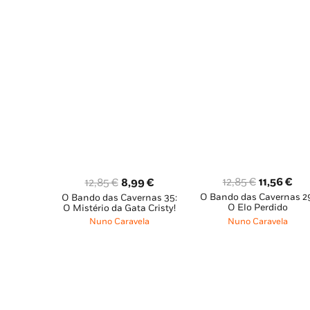
O
O
O
O
12,85
€
11,56
€
12,85
€
8,99
€
O Bando das Cavernas 2
preço
pre
O Bando das Cavernas 35:
preço
preço
O Elo Perdido
O Mistério da Gata Cristy!
original
atu
original
atual
Nuno Caravela
Nuno Caravela
era:
é:
era:
é:
12,85 €.
11,
12,85 €.
8,99 €.