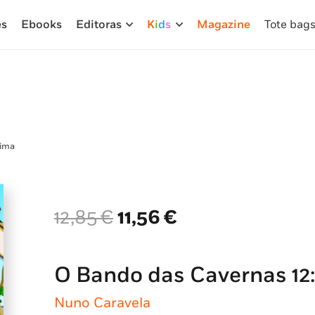
es
Ebooks
Editoras
K
i
d
s
Magazine
Tote bag
gima
O
O
12,85
€
11,56
€
preço
preço
original
atual
era:
é:
O Bando das Cavernas 12
12,85 €.
11,56 €.
Nuno Caravela