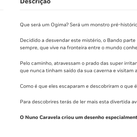
Descrição
Aí
o
Ogima
Que será um Ogima? Será um monstro pré-históri
Decidido a desvendar este mistério, o Bando parte
sempre, que vive na fronteira entre o mundo con
Pelo caminho, atravessam o prado das super irritan
que nunca tinham saído da sua caverna e visitam a
Como é que eles escaparam e descobriram o que 
Para descobrires terás de ler mais esta divertida a
O Nuno Caravela criou um desenho especialment