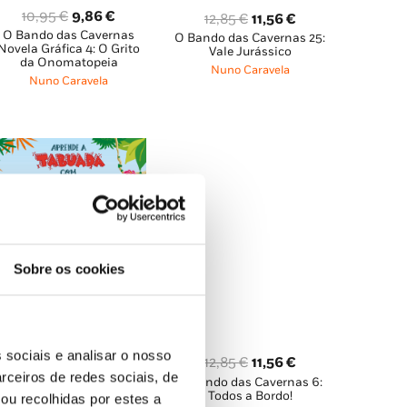
O
O
10,95
€
9,86
€
O
O
12,85
€
11,56
€
O Bando das Cavernas
preço
preço
O Bando das Cavernas 25:
preço
preço
Novela Gráfica 4: O Grito
Vale Jurássico
original
atual
original
atual
da Onomatopeia
Nuno Caravela
era:
é:
Nuno Caravela
era:
é:
10,95 €.
9,86 €.
12,85 €.
11,56 €.
Sobre os cookies
 sociais e analisar o nosso
O
O
O
O
4,95
€
4,46
€
12,85
€
11,56
€
rceiros de redes sociais, de
O Bando das Cavernas:
preço
preço
O Bando das Cavernas 6:
preço
preço
Aprende a Tabuada com o
Todos a Bordo!
ou recolhidas por estes a
original
atual
original
atual