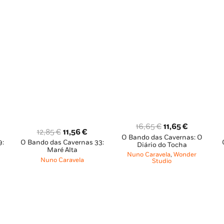
O
O
16,65
€
11,65
€
O
O
12,85
€
11,56
€
O Bando das Cavernas: O
preço
preço
9:
O Bando das Cavernas 33:
ço
preço
preço
Diário do Tocha
original
atual
Maré Alta
al
original
atual
Nuno Caravela
,
Wonder
Nuno Caravela
era:
é:
Studio
era:
é:
16,65 €.
11,65 €.
56 €.
12,85 €.
11,56 €.