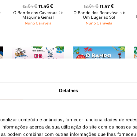
O
O
O
O
12,85
€
11,56
€
12,85
€
11,57
€
:
O Bando das Cavernas 21:
ço
O Bando dos Renováveis 1:
preço
preço
preço
preço
Máquina Genial
Um Lugar ao Sol
al
original
atual
original
atual
Nuno Caravela
Nuno Caravela
era:
é:
era:
é:
56 €.
12,85 €.
11,56 €.
12,85 €.
11,57 €.
Detalhes
onalizar conteúdo e anúncios, fornecer funcionalidades de redes
O
O
12,85
€
11,57
€
O
O
16,65
€
14,98
€
informações acerca da sua utilização do site com os nossos pa
2:
ço
O Bando dos Renováveis
preço
preço
O Bando das Cavernas:
preço
preço
3: Ventos de Mudança
ue as podem combinar com outras informações que lhes forneceu 
Balbúrdia sem Fim!
al
original
atual