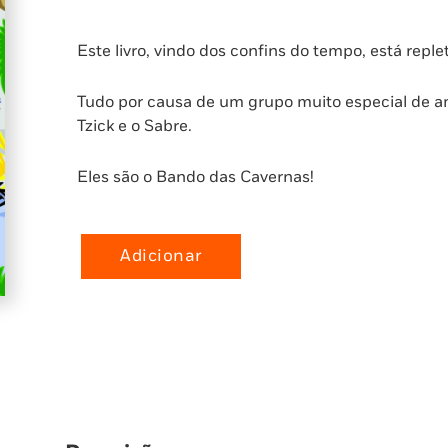
Este livro, vindo dos confins do tempo, está repl
Tudo por causa de um grupo muito especial de am
Tzick e o Sabre.
Eles são o Bando das Cavernas!
Adicionar
Quantidade
de
O
Bando
das
Cavernas
12:
Vem