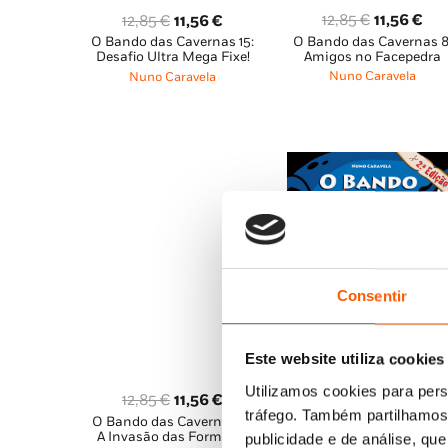
O
O
O
O
12,85
€
11,56
€
12,85
€
11,56
€
O Bando das Cavernas 8
preço
pre
O Bando das Cavernas 15:
preço
preço
Amigos no Facepedra
Desafio Ultra Mega Fixe!
original
atu
original
atual
Nuno Caravela
Nuno Caravela
era:
é:
era:
é:
12,85 €.
11,
12,85 €.
11,56 €.
Consentir
Este website utiliza cookies
Utilizamos cookies para pers
O
O
12,85
€
8,99
€
O
O
12,85
€
11,56
€
tráfego. Também partilhamos 
O Bando das Cavernas 4
preço
pre
O Bando das Cavernas 17:
preço
preço
Garras e Dentes
A Invasão das Formigas
publicidade e de análise, q
original
atu
original
atual