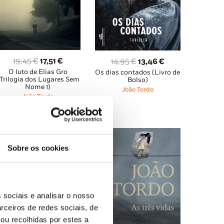
Gro
)
re as melhores obras da literatura portuguesa
O
O
19,45
€
17,51
€
O
O
14,95
€
13,46
€
Elias Gro
)
O luto de Elias Gro
preço
preço
Os dias contados (Livro de
preço
preço
Trilogia dos Lugares Sem
Bolso)
original
atual
original
atual
Nome 1)
João Tordo
e a ambiguidade, o paradoxo, como se fizessem
era:
é:
era:
é:
João Tordo
dar.»
19,45 €.
17,51 €.
14,95 €.
13,46 €.
rs D.
)
ra entre o atrevimento cruel que o realismo
Sobre os cookies
 conjugados com particular desenvoltura e
 sociais e analisar o nosso
ência de um talento mais do que confirmado,
rceiros de redes sociais, de
ozes literárias da geração a que pertence.»
ou recolhidas por estes a