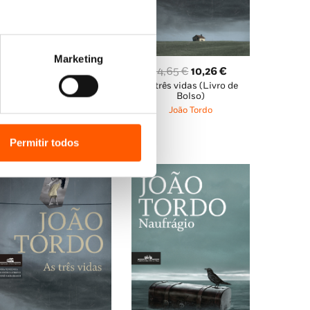
)
 Tordo, está entre o melhor que a literatura
Marketing
a anos.»
O
O
22,95
€
16,06
€
O
O
14,65
€
10,26
€
A noite em que o verão
preço
preço
As três vidas (Livro de
preço
preço
acabou
Bolso)
original
atual
original
atual
João Tordo
João Tordo
os registos mais pessoais e intensos desta
era:
é:
era:
é:
22,95 €.
16,06 €.
14,65 €.
10,26 €.
Permitir todos
-me a voar sobre os telhados
)
te lírico.»
oar sobre os telhados
)