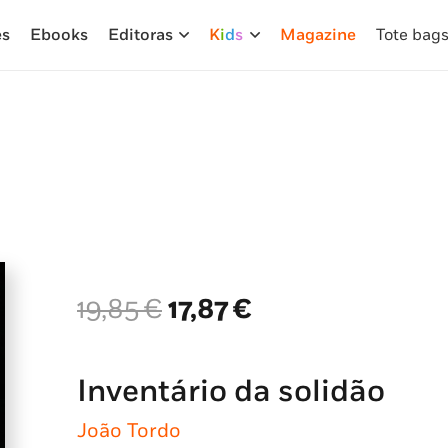
es
Ebooks
Editoras
K
i
d
s
Magazine
Tote bag
O
O
19,85
€
17,87
€
preço
preço
original
atual
era:
é:
Inventário da solidão
19,85 €.
17,87 €.
João Tordo