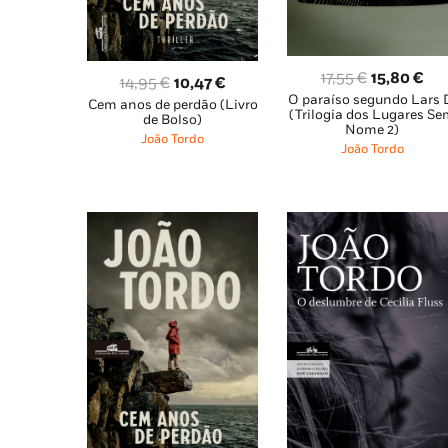
O
O
17,55
€
15,80
€
O
O
14,95
€
10,47
€
O paraíso segundo Lars 
preço
pre
Cem anos de perdão (Livro
preço
preço
(Trilogia dos Lugares S
de Bolso)
original
atu
original
atual
Nome 2)
João Tordo
era:
é:
João Tordo
era:
é:
17,55 €.
15,
14,95 €.
10,47 €.