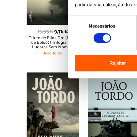
partir da sua utilização dos 
Seleção
Necessários
de
O
O
19,85
€
17,87
€
O
O
13,95
€
9,76
€
consentimento
O nome que a cidade
preço
pre
O luto de Elias Gro (Livro
preço
preço
esqueceu
de Bolso) (Trilogia dos
original
atu
original
atual
João Tordo
Lugares Sem Nome 1)
era:
é:
era:
é:
João Tordo
19,85 €.
17,
13,95 €.
9,76 €.
Rejeitar