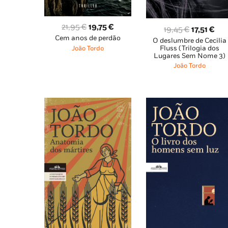
O
O
21,95
€
19,75
€
O
O
19,45
€
17,51
€
Cem anos de perdão
preço
preço
O deslumbre de Cecilia
preço
pre
Fluss (Trilogia dos
João Tordo
original
atual
original
atu
Lugares Sem Nome 3)
era:
é:
era:
é:
João Tordo
21,95 €.
19,75 €.
19,45 €.
17,5