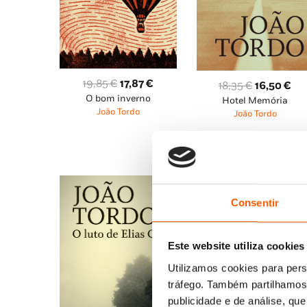
O
O
19,85
€
17,87
€
O
O
18,35
€
16,50
€
O bom inverno
preço
preço
Hotel Memória
preço
pr
João Tordo
João Tordo
original
atual
original
atu
era:
é:
era:
é:
19,85 €.
17,87 €.
18,35 €.
16,
Consentir
Este website utiliza cookies
Utilizamos cookies para pers
tráfego. Também partilhamos 
publicidade e de análise, q