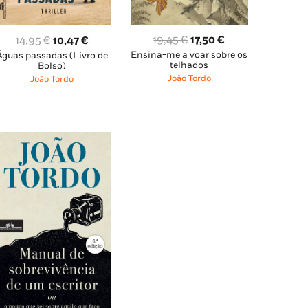
O
O
O
O
19,45
€
17,50
€
14,95
€
10,47
€
Ensina-me a voar sobre os
preço
preço
Águas passadas (Livro de
preço
preço
telhados
Bolso)
original
atual
original
atual
João Tordo
João Tordo
era:
é:
era:
é:
19,45 €.
17,50 €.
14,95 €.
10,47 €.