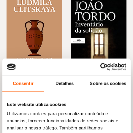
Consentir
Detalhes
Sobre os cookies
O
O
22,95
€
16,06
€
O
O
19,85
€
17,87
€
preço
preço
Medeia e os Seus Filhos
preço
preço
original
atual
Inventário da solidão
Ludmila Ulitskaya
original
atual
era:
é:
João Tordo
Este website utiliza cookies
era:
é:
22,95 €.
16,06 €.
19,85 €.
17,87 €.
Utilizamos cookies para personalizar conteúdo e
anúncios, fornecer funcionalidades de redes sociais e
analisar o nosso tráfego. Também partilhamos