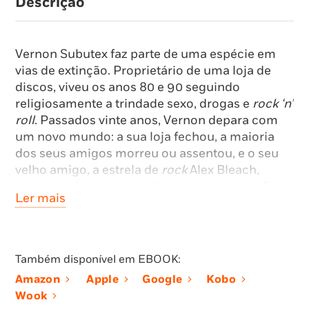
Descrição
Vernon Subutex faz parte de uma espécie em
vias de extinção. Proprietário de uma loja de
discos, viveu os anos 80 e 90 seguindo
religiosamente a trindade sexo, drogas e
rock ‘n’
roll
. Passados vinte anos, Vernon depara com
um novo mundo: a sua loja fechou, a maioria
dos seus amigos morreu ou assentou, e o seu
velho amigo, a estrela de
rock
Alex Bleach,
acaba de desaparecer, vítima de
overdose
. Sem
Ler mais
emprego, casa ou planos, o futuro de Vernon
passa agora pelas ruas de Paris. Os dados da
sorte, no entanto, continuam a rolar e, graças a
um comentário deixado no Facebook, espalha-
Também disponível em EBOOK:
se a notícia de que Vernon tem em seu poder
Amazon
Apple
Google
Kobo
algo de muito valioso: três cassetes de vídeo
Wook
que Bleach, durante uma noite de farra, deixou