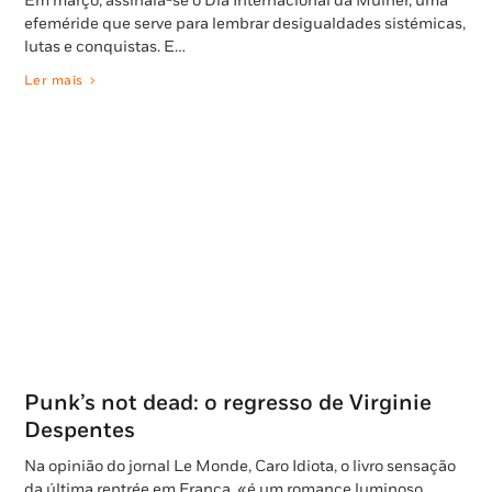
Em março, assinala-se o Dia Internacional da Mulher, uma
efeméride que serve para lembrar desigualdades sistémicas,
lutas e conquistas. E…
Ler mais
Punk’s not dead: o regresso de Virginie
Despentes
Na opinião do jornal Le Monde, Caro Idiota, o livro sensação
da última rentrée em França, «é um romance luminoso,…