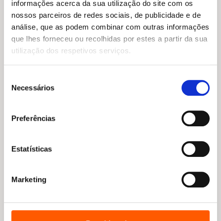
informações acerca da sua utilização do site com os
nossos parceiros de redes sociais, de publicidade e de
análise, que as podem combinar com outras informações
que lhes forneceu ou recolhidas por estes a partir da sua
utilização dos respetivos serviços.
Seleção
Necessários
de
consentimento
Preferências
O
O
O
O
17,85
€
16,07
€
18,45
€
16,61
€
preço
preço
preço
preço
Da próxima vez, o fogo
Uma catastrófica visita ao
original
atual
original
atual
zoo
Estatísticas
James Baldwin
era:
é:
era:
é:
Joël Dicker
17,85 €.
16,07 €.
18,45 €.
16,61 €.
Marketing