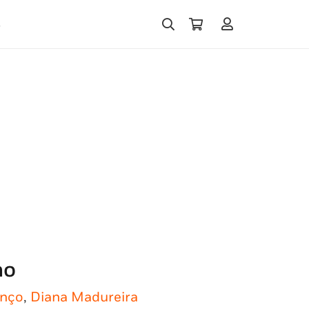
s
no
enço
,
Diana Madureira