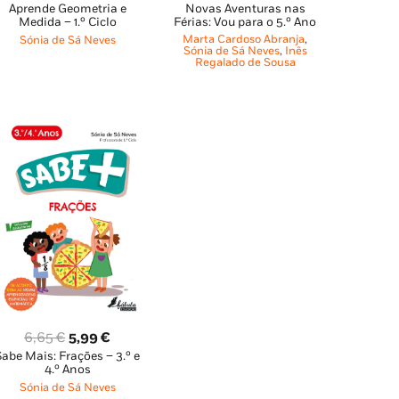
Novas Aventuras nas
preço
preço
Aprende Geometria e
preço
preço
Férias: Vou para o 5.º Ano
Medida – 1.º Ciclo
original
atual
original
atual
Marta Cardoso Abranja
,
Sónia de Sá Neves
era:
é:
Sónia de Sá Neves
,
Inês
era:
é:
Regalado de Sousa
10,45 €.
9,40 €.
3,99 €.
3,59 €.
O
O
6,65
€
5,99
€
Sabe Mais: Frações – 3.º e
preço
preço
4.º Anos
original
atual
Sónia de Sá Neves