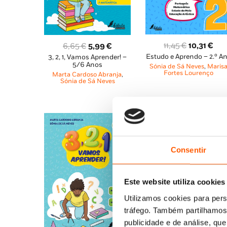
O
O
O
O
11,45
€
10,31
€
6,65
€
5,99
€
Estudo e Aprendo – 2.º A
preço
pre
3, 2, 1, Vamos Aprender! –
preço
preço
5/6 Anos
Sónia de Sá Neves
,
Maris
original
atu
original
atual
Fortes Lourenço
Marta Cardoso Abranja
,
era:
é:
era:
é:
Sónia de Sá Neves
11,45 €.
10,3
6,65 €.
5,99 €.
Consentir
Este website utiliza cookies
Utilizamos cookies para pers
tráfego. Também partilhamos 
publicidade e de análise, q