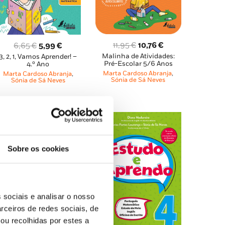
O
O
O
O
11,95
€
10,76
€
6,65
€
5,99
€
Malinha de Atividades:
preço
preço
3, 2, 1, Vamos Aprender! –
preço
preço
Pré-Escolar 5/6 Anos
4.º Ano
original
atual
original
atual
Marta Cardoso Abranja
,
Marta Cardoso Abranja
,
era:
é:
Sónia de Sá Neves
era:
é:
Sónia de Sá Neves
11,95 €.
10,76 €.
6,65 €.
5,99 €.
Sobre os cookies
 sociais e analisar o nosso
rceiros de redes sociais, de
ou recolhidas por estes a