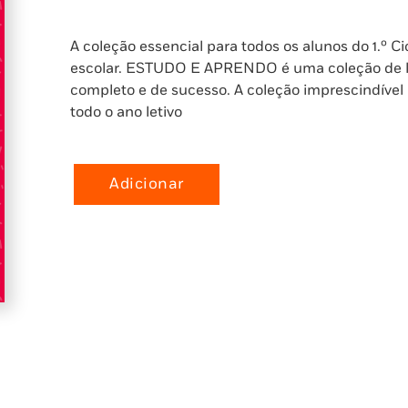
A coleção essencial para todos os alunos do 1.º C
escolar. ESTUDO E APRENDO é uma coleção de liv
completo e de sucesso. A coleção imprescindíve
todo o ano letivo
Adicionar
Quantidade
de
Estudo
e
Aprendo
-
3.º
Ano