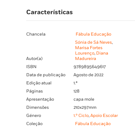
Características
Chancela
Fábula Educação
Sónia de Sá Neves
,
Marisa Fortes
Lourenço
,
Diana
Autor(a)
Madureira
ISBN
9789895649617
Data de publicação
Agosto de 2022
Edição atual
1.ª
Páginas
128
Apresentação
capa mole
Dimensões
210x297mm
Género
1.º Ciclo
,
Apoio Escolar
Coleção
Fábula Educação