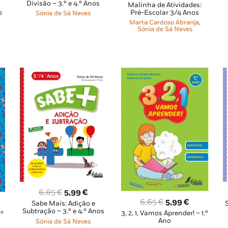
Divisão – 3.º e 4.º Anos
Malinha de Atividades:
ço
preço
preço
original
atual
o
Pré-Escolar 3/4 Anos
Sónia de Sá Neves
al
original
atual
era:
é:
Marta Cardoso Abranja
,
era:
é:
Sónia de Sá Neves
6,65 €.
5,99 €.
6 €.
11,95 €.
10,76 €.
O
O
6,65
€
5,99
€
O
O
6,65
€
5,99
€
Sabe Mais: Adição e
preço
preço
Subtração – 3.º e 4.º Anos
3, 2, 1, Vamos Aprender! – 1.º
preço
preço
.º
ço
original
atual
Ano
Sónia de Sá Neves
original
atual
al