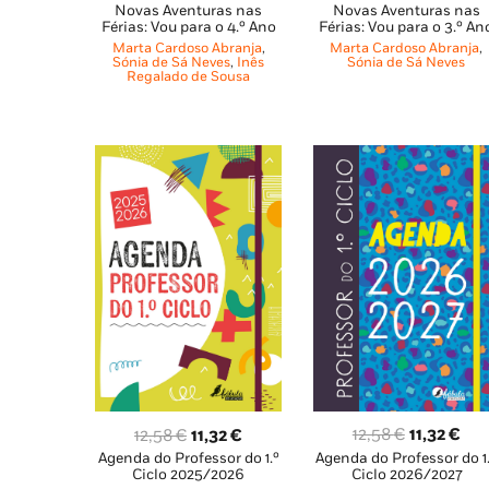
Novas Aventuras nas
Novas Aventuras nas
preço
preço
preço
pre
Férias: Vou para o 4.º Ano
Férias: Vou para o 3.º An
original
atual
original
atu
Marta Cardoso Abranja
,
Marta Cardoso Abranja
,
era:
é:
era:
é:
Sónia de Sá Neves
,
Inês
Sónia de Sá Neves
Regalado de Sousa
9,95 €.
6,96 €.
9,95 €.
8,9
O
O
O
O
12,58
€
11,32
€
12,58
€
11,32
€
Agenda do Professor do 1
Agenda do Professor do 1.º
preço
pre
preço
preço
Ciclo 2026/2027
Ciclo 2025/2026
original
atu
original
atual