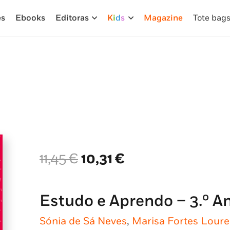
es
Ebooks
Editoras
K
i
d
s
Magazine
Tote bag
O
O
11,45
€
10,31
€
preço
preço
original
atual
era:
é:
Estudo e Aprendo – 3.º A
11,45 €.
10,31 €.
Sónia de Sá Neves
,
Marisa Fortes Lour