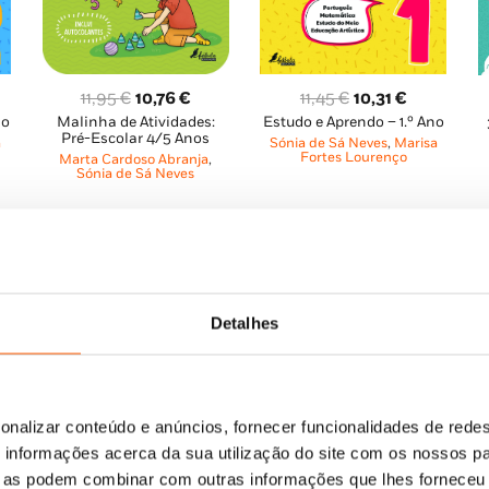
O
O
O
O
11,95
€
10,76
€
11,45
€
10,31
€
no
Malinha de Atividades:
Estudo e Aprendo – 1.º Ano
ço
preço
preço
preço
preço
Pré-Escolar 4/5 Anos
a
Sónia de Sá Neves
,
Marisa
al
original
atual
original
atual
Fortes Lourenço
Marta Cardoso Abranja
,
era:
é:
era:
é:
Sónia de Sá Neves
1 €.
11,95 €.
10,76 €.
11,45 €.
10,31 €.
Detalhes
onalizar conteúdo e anúncios, fornecer funcionalidades de redes
informações acerca da sua utilização do site com os nossos pa
ue as podem combinar com outras informações que lhes forneceu 