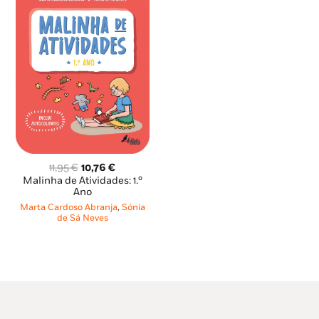
O
O
11,95
€
10,76
€
preço
preço
Malinha de Atividades: 1.º
original
atual
Ano
era:
é:
Marta Cardoso Abranja
,
Sónia
11,95 €.
10,76 €.
de Sá Neves