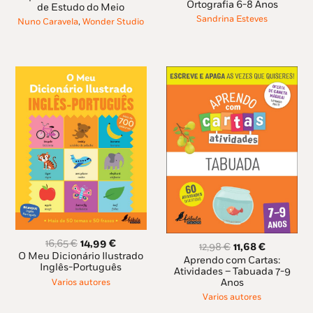
original
atual
Ortografia 6-8 Anos
de Estudo do Meio
era:
é:
era:
é:
Sandrina Esteves
11,95 €.
10,75 €.
Nuno Caravela
,
Wonder Studio
7,98 €.
7,18 €.
O
O
16,65
€
14,99
€
O
O
12,98
€
11,68
€
preço
preço
O Meu Dicionário Ilustrado
preço
preço
Aprendo com Cartas:
original
atual
Inglês-Português
original
atual
Atividades – Tabuada 7-9
era:
é:
Anos
Varios autores
era:
é:
16,65 €.
14,99 €.
12,98 €.
11,68 €.
Varios autores