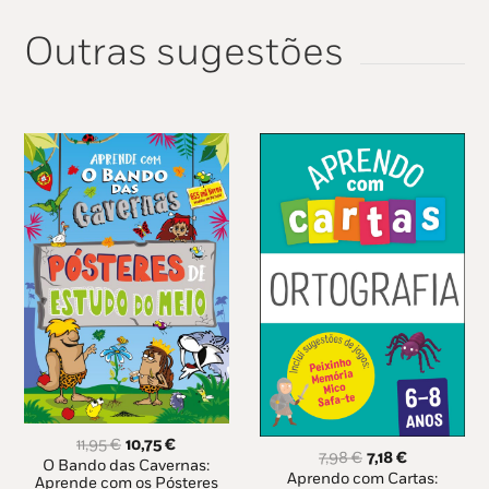
Outras sugestões
O
O
11,95
€
10,75
€
O
O
7,98
€
7,18
€
preço
preço
O Bando das Cavernas:
preço
preço
Aprendo com Cartas:
original
atual
Aprende com os Pósteres