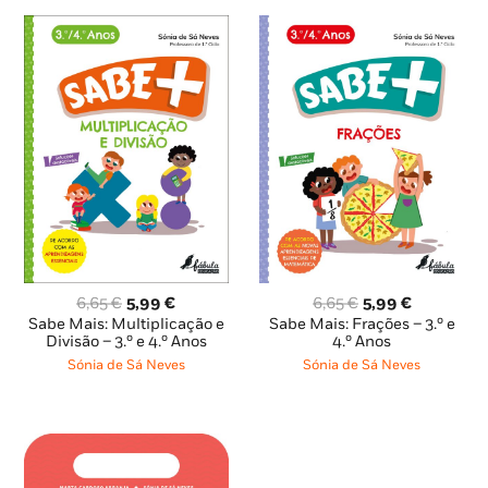
O
O
O
O
6,65
€
5,99
€
6,65
€
5,99
€
preço
preço
preço
preço
Sabe Mais: Multiplicação e
Sabe Mais: Frações – 3.º e
original
atual
original
atual
Divisão – 3.º e 4.º Anos
4.º Anos
era:
é:
era:
é:
Sónia de Sá Neves
Sónia de Sá Neves
6,65 €.
5,99 €.
6,65 €.
5,99 €.