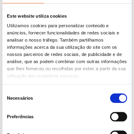
era:
é:
era:
é:
Sónia de Sá Neves
Marta Cardoso Abranja
,
Sónia
3,99 €.
3,59 €.
6,65 €.
5,99 €.
de Sá Neves
Este website utiliza cookies
Utilizamos cookies para personalizar conteúdo e
anúncios, fornecer funcionalidades de redes sociais e
analisar o nosso tráfego. Também partilhamos
informações acerca da sua utilização do site com os
nossos parceiros de redes sociais, de publicidade e de
análise, que as podem combinar com outras informações
que lhes forneceu ou recolhidas por estes a partir da sua
utilização dos respetivos serviços.
Seleção
Necessários
de
consentimento
O
O
O
O
11,95
€
10,76
€
11,95
€
10,76
€
preço
preço
preço
preço
Malinha de Atividades: Pré-
Malinha de Atividades: Pré-
Preferências
original
atual
original
atual
Escolar 3/4 Anos
Escolar 4/5 Anos
era:
é:
era:
é:
Marta Cardoso Abranja
,
Sónia
Marta Cardoso Abranja
,
Sónia
11,95 €.
10,76 €.
11,95 €.
10,76 €.
de Sá Neves
de Sá Neves