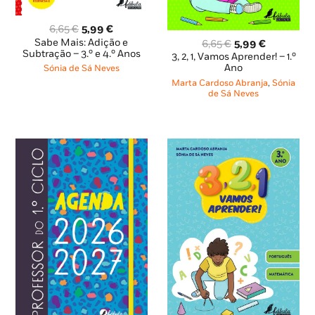
O
O
6,65
€
5,99
€
preço
preço
O
O
Sabe Mais: Adição e
6,65
€
5,99
€
original
atual
Subtração – 3.º e 4.º Anos
preço
preço
3, 2, 1, Vamos Aprender! – 1.º
era:
é:
original
atual
Ano
Sónia de Sá Neves
6,65 €.
5,99 €.
era:
é:
Marta Cardoso Abranja
,
Sónia
6,65 €.
5,99 €.
de Sá Neves