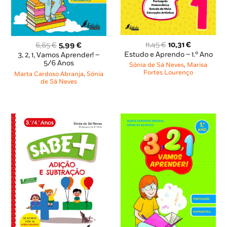
O
O
O
O
11,45
€
10,31
€
6,65
€
5,99
€
preço
preço
preço
preço
Estudo e Aprendo – 1.º Ano
3, 2, 1, Vamos Aprender! –
original
atual
original
atual
5/6 Anos
Sónia de Sá Neves
,
Marisa
era:
é:
era:
é:
Fortes Lourenço
Marta Cardoso Abranja
,
Sónia
11,45 €.
10,31 €.
6,65 €.
5,99 €.
de Sá Neves