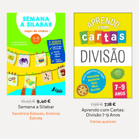
O
O
10,45
€
9,40
€
O
O
7,98
€
7,18
€
preço
preço
Semana a Silabar
preço
preço
Aprendo com Cartas:
original
atual
Sandrina Esteves
,
Antónia
original
atual
Divisão 7-9 Anos
era:
é:
Estrela
era:
é:
Varios autores
10,45 €.
9,40 €.
7,98 €.
7,18 €.