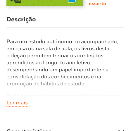
excerto
Descrição
Para um estudo autónomo ou acompanhado,
em casa ou na sala de aula, os livros desta
coleção permitem treinar os conteúdos
aprendidos ao longo do ano letivo,
desempenhando um papel importante na
consolidação dos conhecimentos e na
promoção de hábitos de estudo.
Cada livro está organizado por disciplinas para
Ler mais
que todos os alunos possam usá-lo,
independentemente da organização do seu
calendário escolar (semestres ou períodos).
Inclui fichas de trabalho com atividades