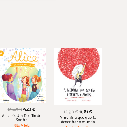
O
O
10,45
€
9,41
€
O
O
12,90
€
11,61
€
Alice 10: Um Desfile de
preço
preço
A menina que queria
preço
preço
Sonho
desenhar o mundo
original
atual
original
atual
Rita Vilela