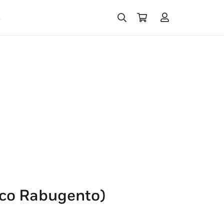
s
aco Rabugento)