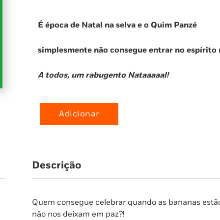
É época de Natal na selva e o Quim Panzé
simplesmente não consegue entrar no espírito n
A todos, um rabugento Nataaaaal!
Adicionar
Quantidade
de
Oh,
não,
Descrição
é
Natal!
(O
Macaco
Quem consegue celebrar quando as bananas estão 
Rabugento)
não nos deixam em paz?!