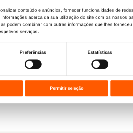
onalizar conteúdo e anúncios, fornecer funcionalidades de redes
informações acerca da sua utilização do site com os nossos pa
ue as podem combinar com outras informações que lhes forneceu 
respetivos serviços.
Preferências
Estatísticas
O
O
14,65
€
13,19
€
O
O
14,65
€
13,18
€
Mãe por um dia (O
preço
preço
É dia de festa! (O Macaco
preço
preço
Macaco Rabugento)
Rabugento)
original
atual
original
atual
Permitir seleção
Suzanne Lang
Suzanne Lang
,
Max Lang
era:
é:
era:
é:
O
ço
14,65 €.
13,19 €.
14,65 €.
13,18 €.
al
30 €.