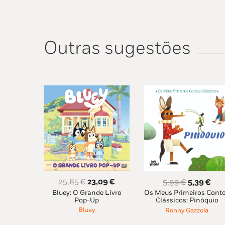
Outras sugestões
O
O
O
O
25,65
€
23,09
€
5,99
€
5,39
€
Bluey: O Grande Livro
preço
preço
Os Meus Primeiros Cont
preço
pre
Pop-Up
Clássicos: Pinóquio
original
atual
original
atu
Bluey
Ronny Gazzola
era:
é:
era:
é: