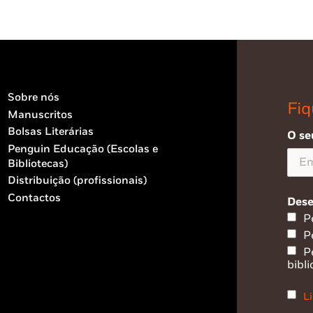
Sobre nós
Fiq
Manuscritos
Bolsas Literárias
O se
Penguin Educação (Escolas e
Bibliotecas)
Distribuição (profissionais)
Contactos
Dese
P
P
P
bibli
Li