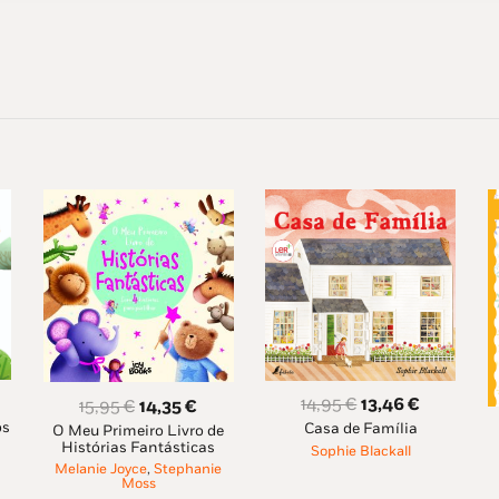
O
O
14,95
€
13,46
€
O
O
15,95
€
14,35
€
os
ço
Casa de Família
preço
preço
O Meu Primeiro Livro de
preço
preço
Histórias Fantásticas
Sophie Blackall
al
original
atual
original
atual
Melanie Joyce
,
Stephanie
era:
é:
era:
é:
Moss