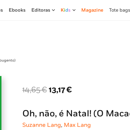
es
Ebooks
Editoras
K
i
d
s
Magazine
Tote bag
abugento)
O
O
14,65
€
13,17
€
preço
preço
original
atual
era:
é:
Oh, não, é Natal! (O Mac
14,65 €.
13,17 €.
Suzanne Lang
,
Max Lang