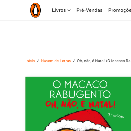
Livros
Pré-Vendas
Promoçõ
Início
/
Nuvem de Letras
/
Oh, não, é Natal! (O Macaco R