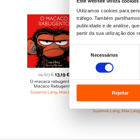
Este website utiliza cookies
12,55 €.
11,30 €.
Utilizamos cookies para pers
tráfego. Também partilhamos 
publicidade e de análise, q
partir da sua utilização dos 
Seleção
Necessários
de
consentimento
O
O
14,65
€
13,19
€
O macaco rabugento (O
preço
preço
Macaco Rabugento)
original
atual
Suzanne Lang
,
Max Lang
Rejeitar
O
O
12,55
€
11,30
€
era:
é:
Acabado de Espremer! (
preço
pre
14,65 €.
13,19 €.
Macaco Rabugento 1)
original
atu
Suzanne Lang
,
Max Lang
era:
é:
12,55 €.
11,