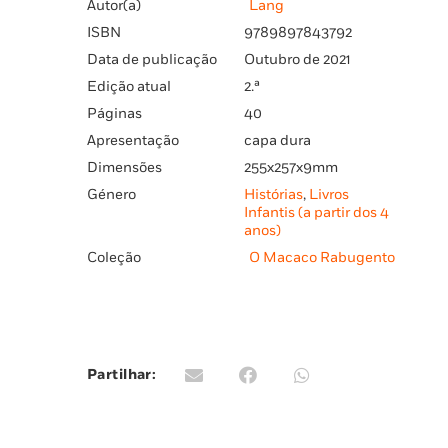
Autor(a)
Lang
ISBN
9789897843792
Data de publicação
Outubro de 2021
Edição atual
2.ª
Páginas
40
Apresentação
capa dura
Dimensões
255x257x9mm
Género
Histórias
,
Livros
Infantis (a partir dos 4
anos)
Coleção
O Macaco Rabugento
Partilhar: