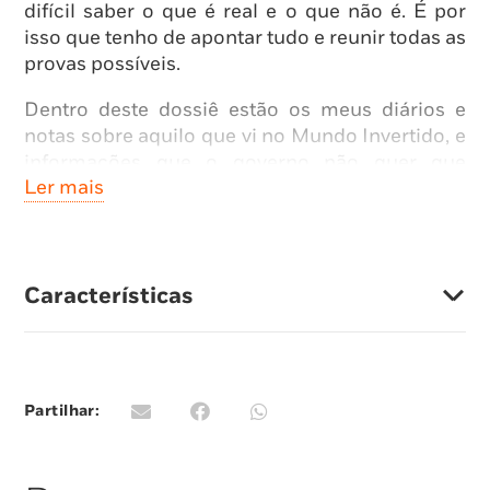
difícil saber o que é real e o que não é. É por
isso que tenho de apontar tudo e reunir todas as
provas possíveis.
Dentro deste dossiê estão os meus diários e
notas sobre aquilo que vi no Mundo Invertido, e
informações que o governo não quer que
Ler mais
ninguém veja! É o único registo verdadeiro de
como os meus amigos e familiares se
mantiveram juntos e sobreviveram a forças
negras e terríveis.
Características
Will Byers”
Baseado na série da Netflix Stranger Things,
estes ficheiros reúnem notas, desenhos, cartas,
fotos e artigos de jornal sobre o Mundo
Partilhar:
Invertido, assim como segredos do Laboratório
Nacional de Hawkins que farão as delícias dos