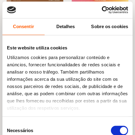
O
O
O
O
16,65
€
14,98
€
19,85
€
17,87
€
preço
preço
preço
preço
A Libertação da Alma
O Teu Medo É o Teu Poder
original
atual
original
atual
Michael A. Singer
María Esclapez
era:
é:
era:
é:
Consentir
Detalhes
Sobre os cookies
16,65 €.
14,98 €.
19,85 €.
17,87 €.
Este website utiliza cookies
Utilizamos cookies para personalizar conteúdo e
anúncios, fornecer funcionalidades de redes sociais e
analisar o nosso tráfego. Também partilhamos
informações acerca da sua utilização do site com os
nossos parceiros de redes sociais, de publicidade e de
análise, que as podem combinar com outras informações
que lhes forneceu ou recolhidas por estes a partir da sua
utilização dos respetivos serviços.
Seleção
Necessários
de
O
O
O
O
21,95
€
19,75
€
19,85
€
17,87
€