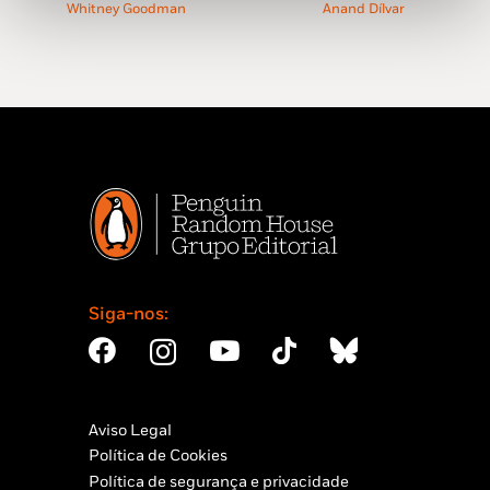
original
atual
original
atual
Anand Dílvar
Whitney Goodman
era:
é:
era:
é:
14,99 €.
13,49 €.
18,45 €.
16,61 €.
Siga-nos:
Aviso Legal
Política de Cookies
Política de segurança e privacidade