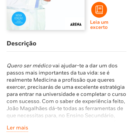
Leia um
excerto
Descrição
Quero ser médico
vai ajudar-te a dar um dos
passos mais importantes da tua vida: se é
realmente Medicina a profissão que queres
exercer, precisarás de uma excelente estratégia
para entrar na universidade e completar o curso
com sucesso. Com o saber de experiência feito,
João Magalhães dá-te todas as ferramentas de
que necessitas para, no Ensino Secundário,
melhor gerires o teu tempo e traçares um plano
Ler mais
de estudo eficaz, de forma a alcançares a