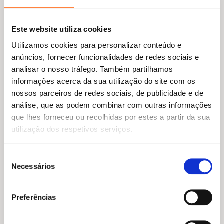
Este website utiliza cookies
Utilizamos cookies para personalizar conteúdo e
anúncios, fornecer funcionalidades de redes sociais e
analisar o nosso tráfego. Também partilhamos
informações acerca da sua utilização do site com os
nossos parceiros de redes sociais, de publicidade e de
análise, que as podem combinar com outras informações
O
O
O
O
18,85
€
16,97
€
17,95
€
16,16
€
que lhes forneceu ou recolhidas por estes a partir da sua
preço
preço
preço
preço
Como Se Libertar de um
Geração Dopamina
utilização dos respetivos serviços.
original
atual
original
atual
Narcisista
Anna Lembke
era:
é:
era:
é:
Sarah Davies
18,85 €.
16,97 €.
17,95 €.
16,16 €.
Seleção
Necessários
de
consentimento
Preferências