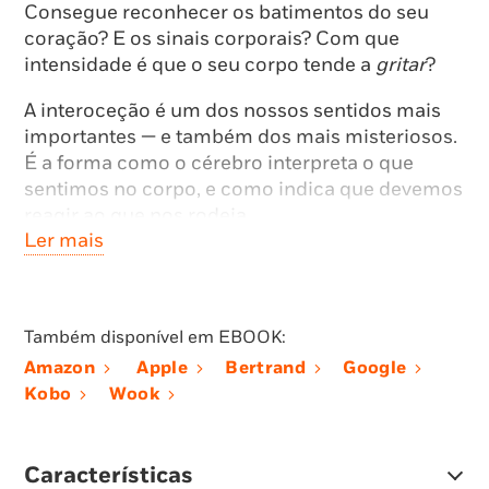
Consegue reconhecer os batimentos do seu
coração? E os sinais corporais? Com que
intensidade é que o seu corpo tende a
gritar
?
A interoceção é um dos nossos sentidos mais
importantes — e também dos mais misteriosos.
É a forma como o cérebro interpreta o que
sentimos no corpo, e como indica que devemos
reagir ao que nos rodeia.
Ler mais
Algumas pessoas são tão pouco sensíveis aos
sinais internos do corpo que têm dificuldade
em identificar necessidades básicas. Esta
Também disponível em EBOOK:
desconexão pode conduzir a problemas que
vão desde a fadiga crónica até à ansiedade ou a
Amazon
Apple
Bertrand
Google
distúrbios alimentares. Neste livro, a autora
Kobo
Wook
revela o deslumbrante campo da interoceção,
com a ajuda de investigadores que trabalham
para aperfeiçoar as suas capacidades de
Características