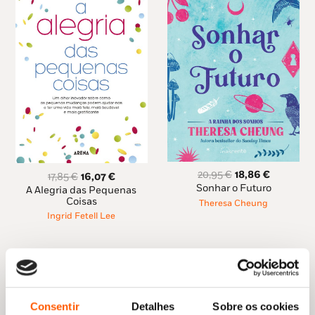
O
O
20,95
€
18,86
€
O
O
17,85
€
16,07
€
preço
preço
preço
preço
Sonhar o Futuro
A Alegria das Pequenas
original
atual
original
atual
Coisas
Theresa Cheung
era:
é:
era:
é:
Ingrid Fetell Lee
20,95 €.
18,86 €.
17,85 €.
16,07 €.
Consentir
Detalhes
Sobre os cookies