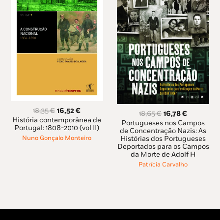
O
O
18,35
€
16,52
€
O
O
18,65
€
16,78
€
preço
preço
História contemporânea de
preço
preço
Portugueses nos Campos
original
atual
Portugal: 1808-2010 (vol II)
original
atual
de Concentração Nazis: As
era:
é:
Histórias dos Portugueses
Nuno Gonçalo Monteiro
era:
é:
18,35 €.
16,52 €.
Deportados para os Campos
18,65 €.
16,78 €.
da Morte de Adolf H
Patrícia Carvalho