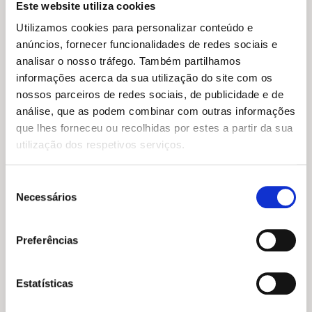
Este website utiliza cookies
Utilizamos cookies para personalizar conteúdo e
anúncios, fornecer funcionalidades de redes sociais e
analisar o nosso tráfego. Também partilhamos
informações acerca da sua utilização do site com os
nossos parceiros de redes sociais, de publicidade e de
análise, que as podem combinar com outras informações
que lhes forneceu ou recolhidas por estes a partir da sua
utilização dos respetivos serviços.
O
O
20,95
€
14,66
€
O
O
22,55
€
20,30
€
preço
preço
Seleção
O Caminho para a Solução
preço
preço
A hora mais negra
original
atual
Final
Necessários
original
atual
de
Anthony McCarten
era:
é:
Peter Longerich
era:
é:
consentimento
20,95 €.
14,66 €.
22,55 €.
20,30 €.
Preferências
Estatísticas