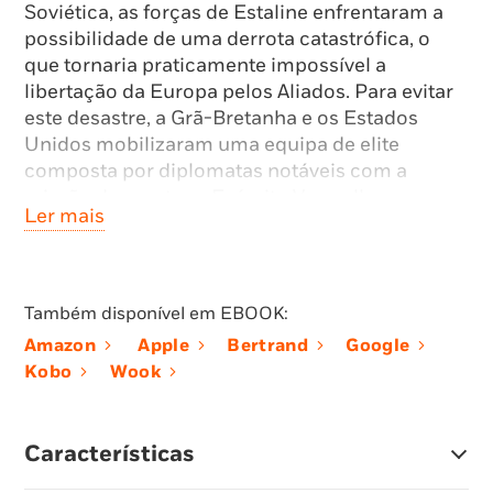
Soviética, as forças de Estaline enfrentaram a
possibilidade de uma derrota catastrófica, o
que tornaria praticamente impossível a
libertação da Europa pelos Aliados. Para evitar
este desastre, a Grã-Bretanha e os Estados
Unidos mobilizaram uma equipa de elite
composta por diplomatas notáveis com a
missão de manter o Exército Vermelho na
Ler mais
guerra.
Para o coração da Moscovo de Estaline,
Roosevelt enviou Averell Harriman, o quarto
Também disponível em EBOOK:
homem mais rico da América, e a sua brilhante
Amazon
Apple
Bertrand
Google
filha Kathy. Churchill enviou o imprudente, mas
Kobo
Wook
criativo bon vivant Archie Clark Kerr – e,
ocasionalmente, ele próprio – para negociar
com os operadores mais astutos do Kremlin.
Características
Juntos, este grupo improvável lutou contra o
engenhoso e temperamental Estaline para