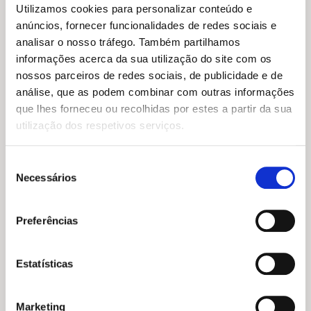
esta causa diretamente relacionada com a
Utilizamos cookies para personalizar conteúdo e
dignidade e os Direitos Humanos.
anúncios, fornecer funcionalidades de redes sociais e
Devolvendo a palavra à organizadora: “Este
analisar o nosso tráfego. Também partilhamos
livro tem duas intenções. A primeira consiste
informações acerca da sua utilização do site com os
em explicar o que se passa no Irão,
nossos parceiros de redes sociais, de publicidade e de
descodificar os acontecimentos na sua
análise, que as podem combinar com outras informações
complexidade e nas suas
nuances
para um
que lhes forneceu ou recolhidas por estes a partir da sua
público não iraniano, dá-los a conhecer o
utilização dos respetivos serviços.
melhor que conseguimos, mesmo que seja
impossível explicar
Seleção
todas as facetas desta história. Porque está a
Necessários
de
acontecer. Mesmo que não se fale dela o
consentimento
suficiente. A segunda intenção deste livro é a
Preferências
de lançar um sinal aos iranianos para os
lembrar de que não estão sozinhos. É verdade
que os políticos do mundo inteiro mais não
Estatísticas
são do que políticos, é verdade que nada
farão pelo povo iraniano, mas a sociedade
Marketing
civil no Ocidente, essa, está empenhada em