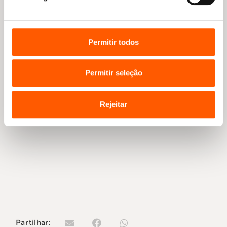
trabalhar ao lado dele. Prova disso é que a
maior parte dos artistas que participaram
neste projeto é ocidental. Que maior apoio
Permitir todos
haverá por parte de um artista do que a sua
arte?”.
Permitir seleção
E a cara leitora, o caro leitor, estão
preparados para ler com empenho e manter
Rejeitar
viva a luta destas mulheres?
Partilhar: