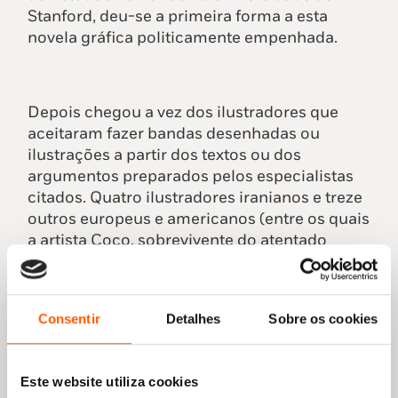
Stanford, deu-se a primeira forma a esta
novela gráfica politicamente empenhada.
Depois chegou a vez dos ilustradores que
aceitaram fazer bandas desenhadas ou
ilustrações a partir dos textos ou dos
argumentos preparados pelos especialistas
citados. Quatro ilustradores iranianos e treze
outros europeus e americanos (entre os quais
a artista Coco, sobrevivente do atentado
terrorista ao Charlie Hebdo, em 2015). A
própria Marjane, que abandonou há quase 20
anos o seu trabalho de autora de BD acabaria
Consentir
Detalhes
Sobre os cookies
por compor páginas para este volume,
incluindo a capa. Resultado: uma obra que foi
publicada em simultâneo em vários países,
Este website utiliza cookies
com o propósito de chamar a atenção para