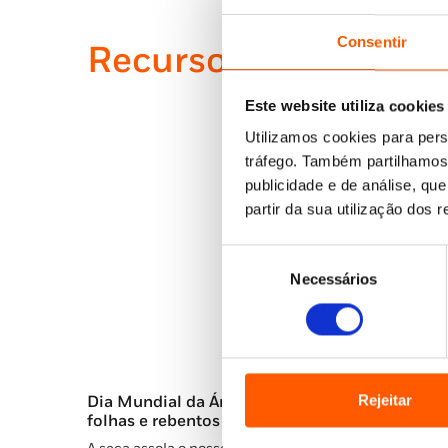
Consentir
Recursos e Iniciativa
Este website utiliza cookies
Utilizamos cookies para pers
tráfego. Também partilhamos 
publicidade e de análise, q
partir da sua utilização dos 
Seleção
Necessários
de
consentimento
Rejeitar
Dia Mundial da Árvore — Livros com raízes,
folhas e rebentos