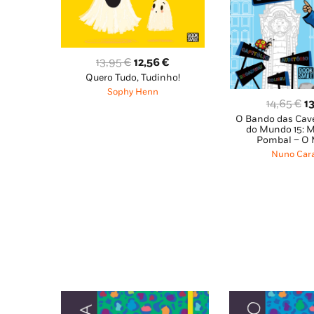
O
O
13,95
€
12,56
€
Quero Tudo, Tudinho!
preço
preço
Sophy Henn
original
atual
O
14,65
€
1
era:
é:
O Bando das Cav
p
13,95 €.
12,56 €.
do Mundo 15: 
or
Pombal – O 
er
Nuno Cara
14