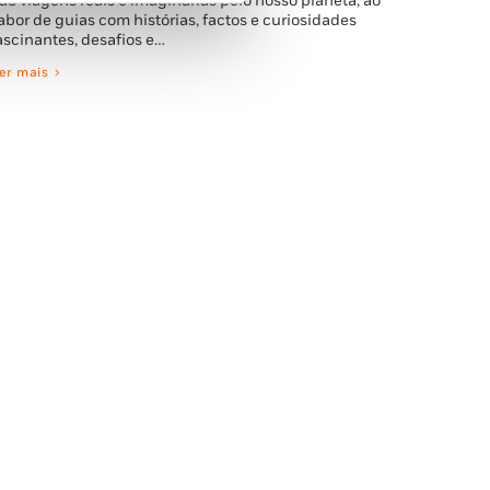
ão viagens reais e imaginárias pelo nosso planeta, ao
abor de guias com histórias, factos e curiosidades
ascinantes, desafios e…
er mais