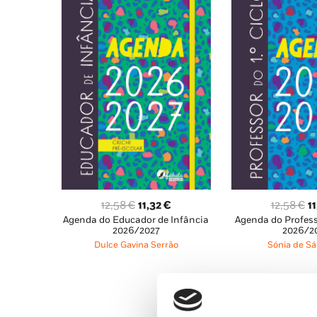
O
O
O
12,58
€
11,32
€
12,58
€
1
Agenda do Educador de Infância
Agenda do Professo
preço
preço
p
2026/2027
2026/2
original
atual
o
Dulce Gavina Serrão
Sónia de S
era:
é:
er
12,58 €.
11,32 €.
12