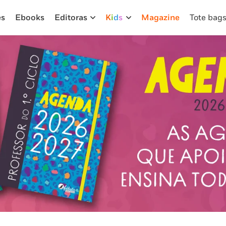
es
Ebooks
Editoras
K
i
d
s
Magazine
Tote bag