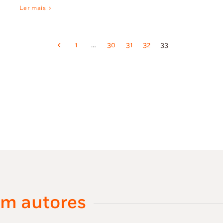
Ler mais
1
…
30
31
32
33
om autores