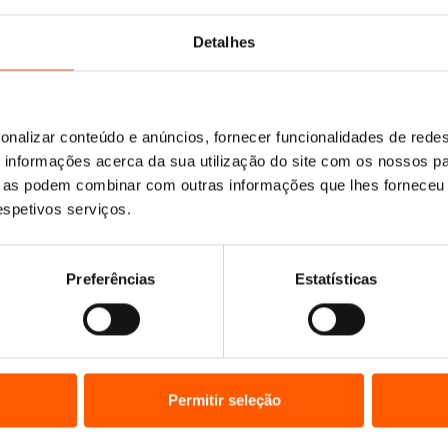
Detalhes
s
onalizar conteúdo e anúncios, fornecer funcionalidades de redes
informações acerca da sua utilização do site com os nossos pa
Sugestão de leitura — Dia Internacional do
ue as podem combinar com outras informações que lhes forneceu 
Livro Infantil
respetivos serviços.
Histórias que nos ajudam a voar todos os dias «As
histórias são asas que te ajudam a voar todos os…
Preferências
Estatísticas
Ler mais
Permitir seleção
D
c