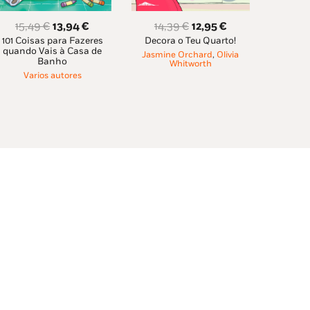
O
O
O
O
14,39
€
12,95
€
15,49
€
13,94
€
Decora o Teu Quarto!
101 Coisas para Fazeres
preço
preço
preço
preço
quando Vais à Casa de
Jasmine Orchard
,
Olivia
original
atual
original
atual
Banho
Whitworth
era:
é:
era:
é:
Varios autores
14,39 €.
12,95 €.
15,49 €.
13,94 €.