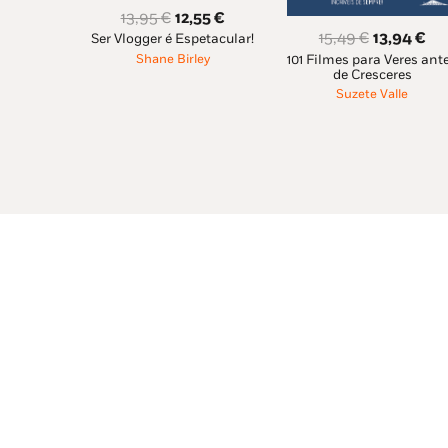
O
O
13,95
€
12,55
€
O
O
15,49
€
13,94
€
Ser Vlogger é Espetacular!
preço
preço
101 Filmes para Veres ant
Shane Birley
preço
pr
original
atual
de Cresceres
original
at
era:
é:
Suzete Valle
era:
é:
13,95 €.
12,55 €.
15,49 €.
13,