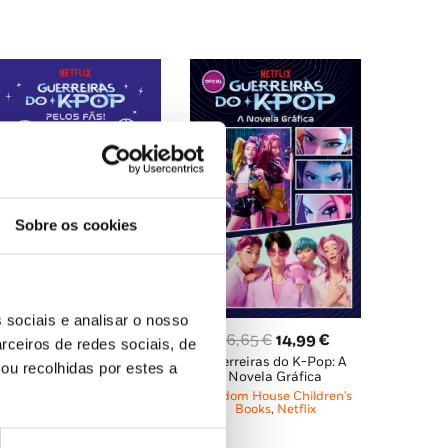
Sobre os cookies
O
O
11,95
€
10,76
€
uerreiras do K-Pop: Pelos
preço
preço
 sociais e analisar o nosso
Fãs!
original
atual
O
O
16,65
€
14,99
€
rceiros de redes sociais, de
etflix
,
Little Golden Books
,
era:
é:
Angela Song
Guerreiras do K-Pop: A
preço
preço
ou recolhidas por estes a
Novela Gráfica
11,95 €.
10,76 €.
original
atual
Random House Children's
era:
é:
Books
,
Netflix
16,65 €.
14,99 €.