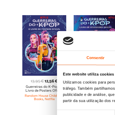
Consentir
Este website utiliza cookies
O
O
O
O
13,95
€
12,56
€
12,95
€
11,66
€
Utilizamos cookies para pers
Guerreiras do K-Pop: O
Guerreiras do K-Pop: Liv
preço
preço
preço
pre
tráfego. Também partilhamos 
Livro de Posters Oficial
de Atividades Oficial
original
atual
original
atu
publicidade e de análise, q
Random House Children's
Random House Children'
era:
é:
era:
é:
Books
,
Netflix
Books
,
Netflix
partir da sua utilização dos 
13,95 €.
12,56 €.
12,95 €.
11,
Seleção