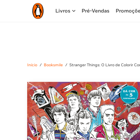
Livros
Pré-Vendas
Promoçõ
Início
/
Booksmile
/
Stranger Things: O Livro de Colorir C