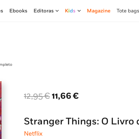
es
Ebooks
Editoras
K
i
d
s
Magazine
Tote bag
ompleto
O
O
12,95
€
11,66
€
preço
preço
original
atual
era:
é:
Stranger Things: O Livro
12,95 €.
11,66 €.
Netflix