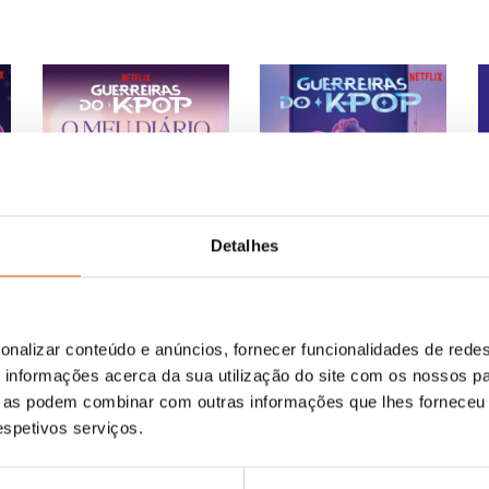
Detalhes
G
onalizar conteúdo e anúncios, fornecer funcionalidades de redes
O
O
12,95
€
11,66
€
O
O
13,95
€
12,56
€
ro
ço
informações acerca da sua utilização do site com os nossos pa
N
Guerreiras do K-Pop: O
preço
preço
Guerreiras do K-Pop: A
preço
preço
al
Meu Diário Golden
ue as podem combinar com outras informações que lhes forneceu 
s
original
atual
Adaptação Oficial a
original
atual
Random House Children's
Romance Juvenil
respetivos serviços.
era:
é:
Books
,
Netflix
era:
é:
Netflix
,
Jessica Yoon
66 €.
12,95 €.
11,66 €.
13,95 €.
12,56 €.