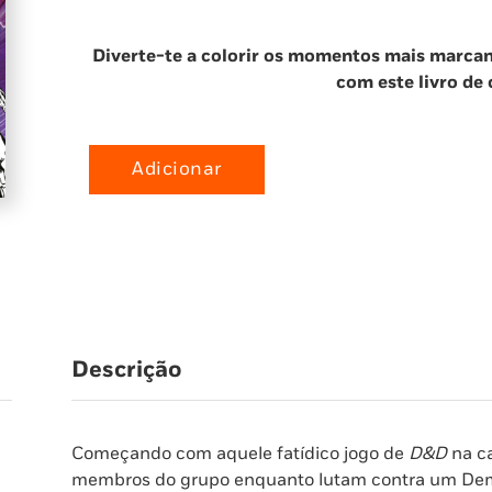
Diverte-te a colorir os momentos mais marca
com este livro de 
Adicionar
Quantidade
de
Stranger
Things:
O
Livro
de
Colorir
Descrição
Completo
Começando com aquele fatídico jogo de
D&D
na ca
membros do grupo enquanto lutam contra um Dem