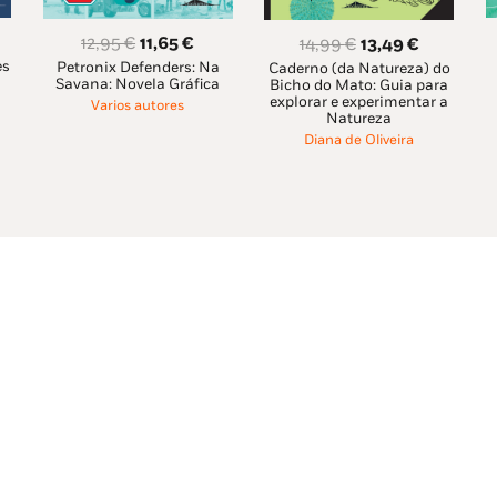
O
O
12,95
€
11,65
€
O
O
14,99
€
13,49
€
es
eço
Petronix Defenders: Na
preço
preço
Caderno (da Natureza) do
preço
preço
Savana: Novela Gráfica
Bicho do Mato: Guia para
ual
original
atual
original
atual
explorar e experimentar a
Varios autores
Natureza
era:
é:
era:
é:
Diana de Oliveira
94 €.
12,95 €.
11,65 €.
14,99 €.
13,49 €.