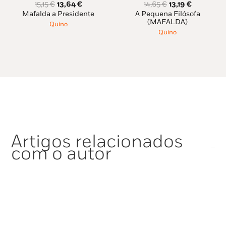
O
O
O
O
15,15
€
13,64
€
14,65
€
13,19
€
preço
preço
preço
preço
Mafalda a Presidente
A Pequena Filósofa
original
atual
original
atual
(MAFALDA)
Quino
era:
é:
era:
é:
Quino
15,15 €.
13,64 €.
14,65 €.
13,19 €.
Artigos relacionados
com o autor