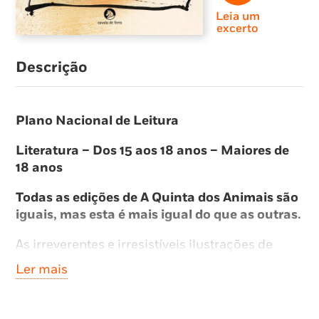
Leia um
excerto
Descrição
Plano Nacional de Leitura
Literatura – Dos 15 aos 18 anos – Maiores de
18 anos
Todas as edições de A Quinta dos Animais são
iguais, mas esta é mais igual do que as outras.
As irreverentes e irresistíveis ilustrações de
Ralph Steadman conferem um carácter único a
Ler mais
esta edição, tornando-a imprescindível a fãs de
clássicos da literatura e da obra de George
Orwell.