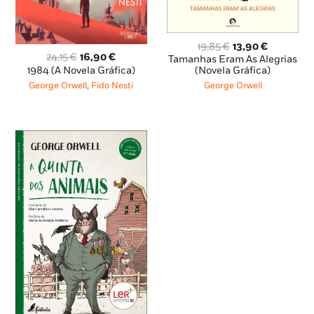
O
O
19,85
€
13,90
€
O
O
24,15
€
16,90
€
preço
preço
Tamanhas Eram As Alegrias
preço
preço
original
atual
1984 (A Novela Gráfica)
(Novela Gráfica)
original
atual
era:
é:
George Orwell
,
Fido Nesti
George Orwell
era:
é:
19,85 €.
13,90 €.
24,15 €.
16,90 €.