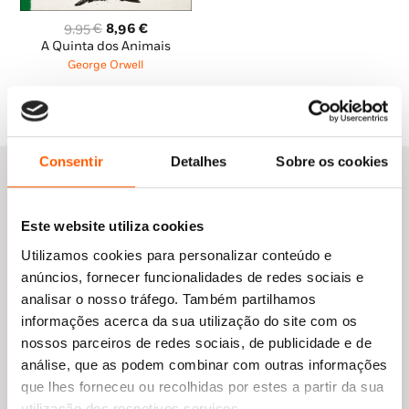
O
O
9,95
€
8,96
€
preço
preço
A Quinta dos Animais
original
atual
George Orwell
era:
é:
9,95 €.
8,96 €.
Consentir
Detalhes
Sobre os cookies
Este website utiliza cookies
Outras sugestões
Utilizamos cookies para personalizar conteúdo e
anúncios, fornecer funcionalidades de redes sociais e
analisar o nosso tráfego. Também partilhamos
informações acerca da sua utilização do site com os
nossos parceiros de redes sociais, de publicidade e de
análise, que as podem combinar com outras informações
que lhes forneceu ou recolhidas por estes a partir da sua
utilização dos respetivos serviços.